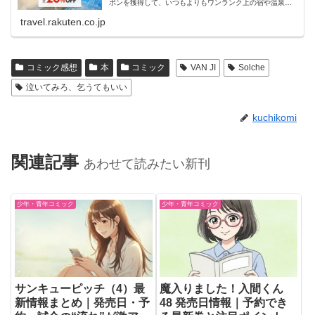
ポンを獲得して、いつもよりもワンランク上の宿や温泉宿
におトクに泊まろう！
travel.rakuten.co.jp
コミック感想
本
コミック
VAN JI
Solche
泣いてみろ、乞うてもいい
kuchikomi
関連記事
あわせて読みたい新刊
少年・青年コミック
少年・青年コミック
サンキューピッチ（4）最
魔入りました！入間くん
新情報まとめ｜発売日・予
48 発売日情報｜予約でき