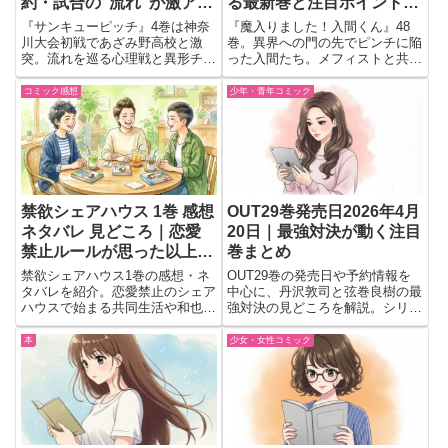
約・試合の“流れ”が激アツ
る最新巻と注目ポイントま
展開すぎる！
とめ
『サンキューピッチ』4巻は神奈
『魔入りました！入間くん』48
川大会初戦であざみ野高校と激
巻。異界への門の先でピンチに陥
突。流れを巡る心理戦と異形チー
った入間たち。メフィストと共に
ムの戦術が炸裂する住吉九の最新
脱出できるのか!? 怪盗編クライ
巻を詳しく紹介し、熱い野球描写
マックスとアンリ編の開幕を描く
コミック感想
少年・青年コミック
の魅力を伝えます。
人気悪魔学園コメディ最新巻。
禁欲シェアハウス 1巻 感想
OUT29巻発売日2026年4月
ネタバレ 見どころ｜恋愛
20日｜最強対決が動く注目
禁止ルールが思った以上に
巻まとめ
落ち着かない
禁欲シェアハウス1巻の感想・ネ
OUT29巻の発売日や予約情報を
タバレを紹介。恋愛禁止のシェア
中心に、丹沢敦司と弦巻良樹の最
ハウスで始まる共同生活や和也と
強対決の見どころを解説。シリー
住人たちの掛け合い、読後に気に
ズの流れや読むべきか判断できる
なった見どころをまとめました。
ポイントも紹介。
本
少女・女性コミック