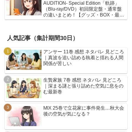
AUDITION- Special Edition「軌跡」
（Blu-ray/DVD）初回限定盤・通常盤
の違いまとめ！【グッズ・BOX・最安
値】
人気記事（集計期間30日）
アンサー 11巻 感想 ネタバレ 見どころ
｜真波を追い詰める執着と揺れる人間
関係が苦しい
生贄家族 7巻 感想 ネタバレ 見どころ
｜深まる謎と張り詰めた空気に息をの
む最新巻
MIX 25巻で立花家に事件発生…秋大会
後の空気が気になる？