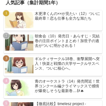
人気記事（集計期間1年）
木更津くんの××が見たい（12）ついに
最終章！恋も仕事も全力な旭たち
朝食会（10）発売日・あらすじ・完結
巻の注目ポイントまとめ！加世子の過
去がついに明かされる！
ギルティサークル18巻、衝撃展開へ突
入！快楽と戦慄の大学サークルサスペ
ンス、ついに核心へ。
青のオーケストラ（14）発売間近！世
界コンクール編クライマックスで感情
が爆発しそうな最新巻…🎻🔥
【徹底比較】timelesz project -