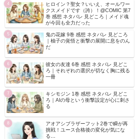
ヒロイン？聖女？いいえ、オールワー
クスメイドです（誇）！@COMIC 第7
巻 感想 ネタバレ 見どころ｜メイド魂
が今回も全力だった
鬼の花嫁 9巻 感想 ネタバレ 見どころ
｜柚子の覚悟と衝撃の展開に息をのん
だ
彼女の友達 6巻 感想 ネタバレ 見どこ
ろ｜それぞれの選択が切なく胸に残る
一冊
キシモジン 1巻 感想 ネタバレ 見どこ
ろ｜AIの母という衝撃設定が心に刺さ
る
アオアシブラザーフット2巻で瞬が再
挑戦！ユース合格後の変化が気にな
る…