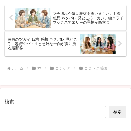
ブチ切れ令嬢は報復を誓いました。10巻
感想 ネタバレ 見どころ｜カジノ編クライ
マックスでエリーの覚悟が際立つ
黄泉のツガイ 12巻 感想 ネタバレ 見どこ
ろ｜怒涛のバトルと意外な一面が胸に残
る最新巻
ホーム
本
コミック
コミック感想
検索
検索