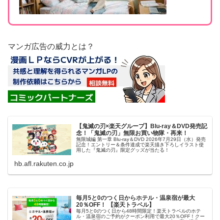
マンガ広告の威力とは？
【鬼滅の刃×楽天グループ】Blu-ray＆DVD発売記
念！「鬼滅の刃」無限お買い物隊・再来！
無限城編 第一章 Blu-ray＆DVD 2026年7月29日（水）発売
記念！エントリー＆条件達成で楽天描き下ろしイラスト使
用した『鬼滅の刃』限定グッズが当たる！
hb.afl.rakuten.co.jp
毎月5と0のつく日からホテル・温泉宿が最大
20％OFF！ 【楽天トラベル】
毎月5と0のつく日から48時間限定！楽天トラベルのホテ
ル・温泉宿のご予約がクーポン利用で最大20％OFF！クー