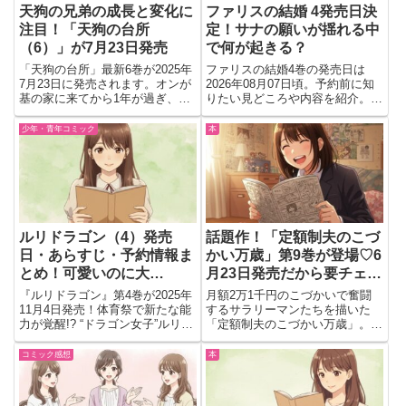
天狗の兄弟の成長と変化に
ファリスの結婚 4発売日決
注目！「天狗の台所
定！サナの願いが揺れる中
（6）」が7月23日発売
で何が起きる？
「天狗の台所」最新6巻が2025年
ファリスの結婚4巻の発売日は
7月23日に発売されます。オンが
2026年08月07日頃。予約前に知
基の家に来てから1年が過ぎ、14
りたい見どころや内容を紹介。サ
歳の隠遁生活が終わった今、兄弟
ナが後継問題と自身の願いの間で
の暮らしや選択に変化の兆しが。
揺れる展開が気になる一冊。読む
少年・青年コミック
本
京都の天狗・愛宕兄弟の存在や、
価値を判断したい人向けにチェッ
オンが自分の「天狗」について考
ク。
える姿が描かれているの...
ルリドラゴン（4）発売
話題作！「定額制夫のこづ
日・あらすじ・予約情報ま
かい万歳」第9巻が登場♡6
とめ！可愛いのに大
月23日発売だから要チェッ
変！？“ドラゴン女子”の青
ク！
『ルリドラゴン』第4巻が2025年
月額2万1千円のこづかいで奮闘
春が加速する！
11月4日発売！体育祭で新たな能
するサラリーマンたちを描いた
力が覚醒!? “ドラゴン女子”ルリの
「定額制夫のこづかい万歳」。そ
等身大青春ストーリーの見どころ
の最新9巻が2025年6月23日に発
と発売情報を紹介。
売されるよ！テレビや雑誌でもた
コミック感想
本
びたび取り上げられてきた大人気
シリーズで、今回もバラエティ豊
かなエピソードが満載。気に...