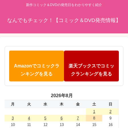
新作コミック＆DVDの発売日をわかりやすく紹介
なんでもチェック！【コミック＆DVD発売情報】
Amazonでコミックラ
楽天ブックスでコミッ
ンキングを見る
クランキングを見る
2026年8月
月
火
水
木
金
土
日
1
2
3
4
5
6
7
8
9
10
11
12
13
14
15
16