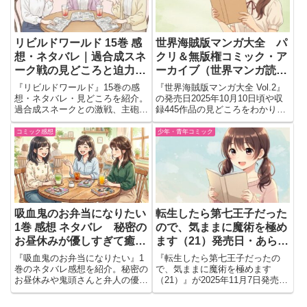
リビルドワールド 15巻 感
世界海賊版マンガ大全 パ
想・ネタバレ｜過合成スネ
クリ＆無版権コミック・ア
ーク戦の見どころと迫力バ
ーカイブ（世界マンガ読本
トル展開を解説
Vol.2）発売情報と魅力ま
『リビルドワールド』15巻の感
『世界海賊版マンガ大全 Vol.2』
とめ
想・ネタバレ・見どころを紹介。
の発売日2025年10月10日頃や収
過合成スネークとの激戦、主砲直
録445作品の見どころをわかりや
撃の衝撃展開、アキラやリリーの
すく解説。A4オールカラーの魅
連携など迫力バトルの魅力を詳し
力、予約情報もチェック。
コミック感想
少年・青年コミック
く解説します。
吸血鬼のお弁当になりたい
転生したら第七王子だった
1巻 感想 ネタバレ 秘密の
ので、気ままに魔術を極め
お昼休みが優しすぎて癒や
ます（21）発売日・あらす
された
じ・見どころまとめ
『吸血鬼のお弁当になりたい』1
『転生したら第七王子だったの
【2025年11月7日発売】
巻のネタバレ感想を紹介。秘密の
で、気ままに魔術を極めます
お昼休みや鬼頭さんと弁人の優し
（21）』が2025年11月7日発売！
い距離感、心温まるラブコメの魅
ロイドVS塋竜ギルガメッシュの
力を読後目線で語ります。
激闘、魔術探究が極まる。