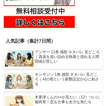
人気記事（集計7日間）
アンサー 11巻 感想 ネタバレ 見どころ
｜真波を追い詰める執着と揺れる人間
関係が苦しい
キシモジン 1巻 感想 ネタバレ 見どこ
ろ｜AIの母という衝撃設定が心に刺さ
る
木更津くんの××が見たい（12）ついに
最終章！恋も仕事も全力な旭たち