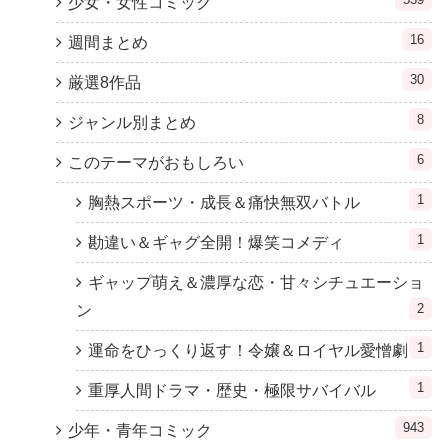
少女・女性コミック
16
週間まとめ
30
厳選8作品
8
ジャンル別まとめ
6
このテーマがおもしろい
1
胸熱スポーツ・成長＆痛快無双バトル
1
勘違い＆ギャグ全開！爆笑コメディ
ギャップ萌え＆濃厚な恋・甘々シチュエーショ
2
ン
1
運命をひっくり返す！令嬢＆ロイヤル愛憎劇
1
重厚人間ドラマ・歴史・極限サバイバル
943
少年・青年コミック