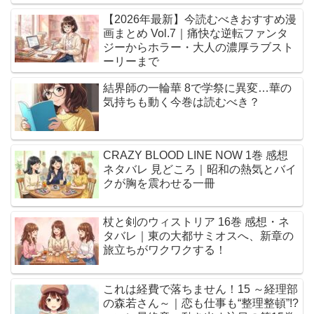
【2026年最新】今読むべきおすすめ漫
画まとめ Vol.7｜痛快な逆転ファンタ
ジーからホラー・大人の濃厚ラブスト
ーリーまで
結界師の一輪華 8で学祭に異変…華の
気持ちも動く今巻は読むべき？
CRAZY BLOOD LINE NOW 1巻 感想
ネタバレ 見どころ｜昭和の熱気とバイ
クが胸を震わせる一冊
杖と剣のウィストリア 16巻 感想・ネ
タバレ｜東の大都サミオスへ、新章の
旅立ちがワクワクする！
これは経費で落ちません！15 ～経理部
の森若さん～｜恋も仕事も“整理整頓”!?