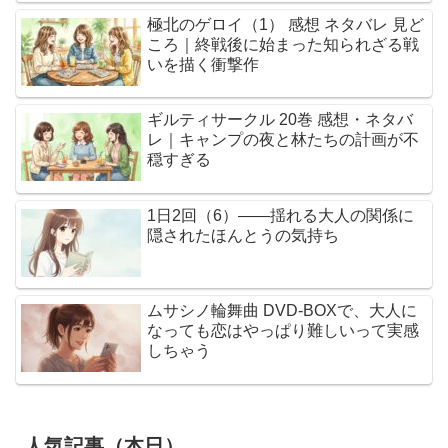
極北のゲロイ（1） 感想 ネタバレ 見ど
ころ｜終戦後に始まった知られざる戦
いを描く衝撃作
ギルティサークル 20巻 感想・ネタバ
レ｜キャンプの夜と林たちの計画が不
穏すぎる
1日2回（6）――揺れる大人の関係に
隠されたほんとうの気持ち
ムサシノ輪舞曲 DVD-BOXで、大人に
なっても恋はやっぱり難しいって実感
しちゃう
人気記事（本日）