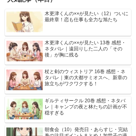
木更津くんの××が見たい（12）ついに
最終章！恋も仕事も全力な旭たち
木更津くんの××が見たい 13巻 感想・
ネタバレ｜遠回りした二人の「その
後」が胸に残る
杖と剣のウィストリア 16巻 感想・ネ
タバレ｜東の大都サミオスへ、新章の
旅立ちがワクワクする！
ギルティサークル 20巻 感想・ネタバ
レ｜キャンプの夜と林たちの計画が不
穏すぎる
朝食会（10）発売日・あらすじ・完結
巻の注目ポイントまとめ！加世子の過