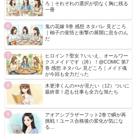
ろ｜それぞれの選択が切なく胸に残る
一冊
鬼の花嫁 9巻 感想 ネタバレ 見どころ
｜柚子の覚悟と衝撃の展開に息をのん
だ
ヒロイン？聖女？いいえ、オールワー
クスメイドです（誇）！@COMIC 第7
巻 感想 ネタバレ 見どころ｜メイド魂
が今回も全力だった
木更津くんの××が見たい（12）ついに
最終章！恋も仕事も全力な旭たち
アオアシブラザーフット2巻で瞬が再
挑戦！ユース合格後の変化が気にな
る…