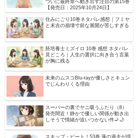
ついに最終章へ動き出す注目の第15巻
【発売日：2025年10月24日】
住みにごり10巻ネタバレ感想｜フミヤ
と末吉の崩壊寸前な展開が苦しすぎる
胚培養士ミズイロ 10巻 感想 ネタバレ
見どころ｜人生の選択に向き合う言葉
が胸に残る
未来のムスコBlu-rayが優しさとキュン
でじんわりくる理由
スーパーの裏でヤニ吸うふたり（8）
発売間近！静かで優しい関係が動き出
しそうで情緒が追いつかない件🚬🌙
スキップ・ビート！53巻 蓮の過去が揺