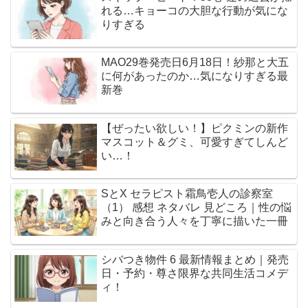
れる…キョーコの大胆な行動が気にな
りすぎる
MAO29巻発売日6月18日！紗那と大五
に何があったのか…気になりすぎる最
新巻
【ぜったい欲しい！】ピクミンの新作
マスコット＆グミ、可愛すぎてしんど
い…！
SとX セラピスト霜鳥壱人の診察室
（1） 感想 ネタバレ 見どころ｜性の悩
みと向き合う人々を丁寧に描いた一冊
シバつき物件 6 最新情報まとめ｜発売
日・予約・尊さ限界な共同生活コメデ
ィ！