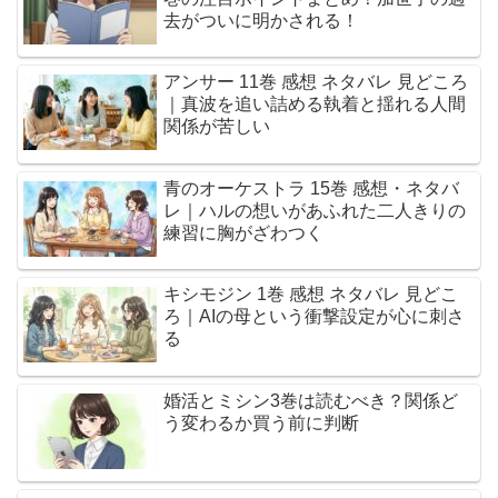
去がついに明かされる！
アンサー 11巻 感想 ネタバレ 見どころ
｜真波を追い詰める執着と揺れる人間
関係が苦しい
青のオーケストラ 15巻 感想・ネタバ
レ｜ハルの想いがあふれた二人きりの
練習に胸がざわつく
キシモジン 1巻 感想 ネタバレ 見どこ
ろ｜AIの母という衝撃設定が心に刺さ
る
婚活とミシン3巻は読むべき？関係ど
う変わるか買う前に判断