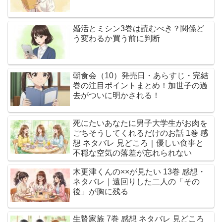
婚活とミシン3巻は読むべき？関係ど
う変わるか買う前に判断
朝食会（10）発売日・あらすじ・完結
巻の注目ポイントまとめ！加世子の過
去がついに明かされる！
死にたいあなたに男子大学生がお肉を
ごちそうしてくれるだけのお話 1巻 感
想 ネタバレ 見どころ｜優しい食事と
不穏な空気の落差が忘れられない
木更津くんの××が見たい 13巻 感想・
ネタバレ｜遠回りした二人の「その
後」が胸に残る
生贄家族 7巻 感想 ネタバレ 見どころ