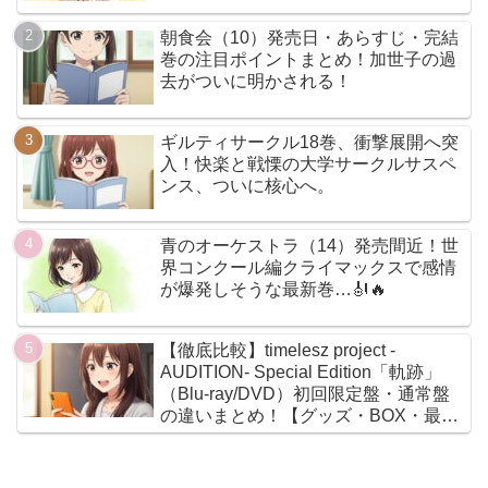
朝食会（10）発売日・あらすじ・完結
巻の注目ポイントまとめ！加世子の過
去がついに明かされる！
ギルティサークル18巻、衝撃展開へ突
入！快楽と戦慄の大学サークルサスペ
ンス、ついに核心へ。
青のオーケストラ（14）発売間近！世
界コンクール編クライマックスで感情
が爆発しそうな最新巻…🎻🔥
【徹底比較】timelesz project -
AUDITION- Special Edition「軌跡」
（Blu-ray/DVD）初回限定盤・通常盤
の違いまとめ！【グッズ・BOX・最安
値】