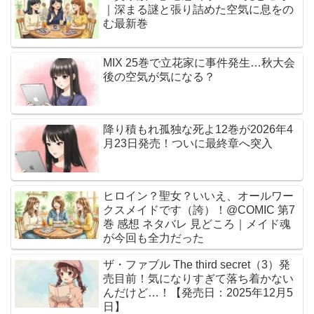
｜深まる謎と張り詰めた空気に息をの
む最新巻
MIX 25巻で立花家に事件発生…秋大会
後の空気が気になる？
降り積もれ孤独な死よ12巻が2026年4
月23日発売！ついに最終章へ突入
ヒロイン？聖女？いいえ、オールワー
クスメイドです（誇）！@COMIC 第7
巻 感想 ネタバレ 見どころ｜メイド魂
が今回も全力だった
ザ・ファブル The third secret（3）発
売目前！気になりすぎて落ち着かない
んだけど…！【発売日：2025年12月5
日】