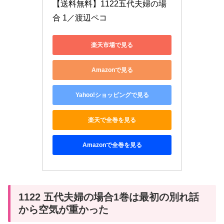
【送料無料】1122五代夫婦の場
合 1／渡辺ペコ
楽天市場で見る
Amazonで見る
Yahoo!ショッピングで見る
楽天で全巻を見る
Amazonで全巻を見る
1122 五代夫婦の場合1巻は最初の別れ話
から空気が重かった