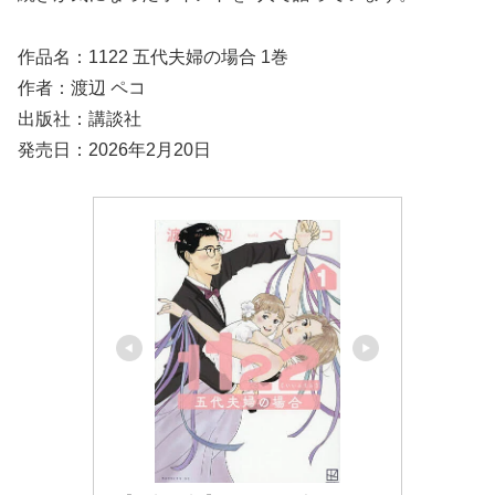
作品名：1122 五代夫婦の場合 1巻
作者：渡辺 ペコ
出版社：講談社
発売日：2026年2月20日