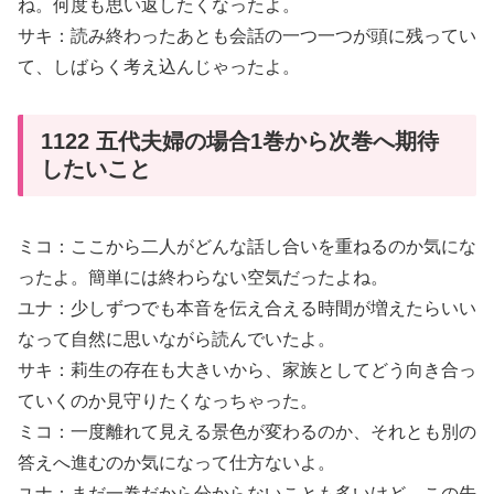
ね。何度も思い返したくなったよ。
サキ：読み終わったあとも会話の一つ一つが頭に残ってい
て、しばらく考え込んじゃったよ。
1122 五代夫婦の場合1巻から次巻へ期待
したいこと
ミコ：ここから二人がどんな話し合いを重ねるのか気にな
ったよ。簡単には終わらない空気だったよね。
ユナ：少しずつでも本音を伝え合える時間が増えたらいい
なって自然に思いながら読んでいたよ。
サキ：莉生の存在も大きいから、家族としてどう向き合っ
ていくのか見守りたくなっちゃった。
ミコ：一度離れて見える景色が変わるのか、それとも別の
答えへ進むのか気になって仕方ないよ。
ユナ：まだ一巻だから分からないことも多いけど、この先