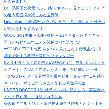
引き込まれた
Dr．系男子の恋愛カルテ 感想 ネタバレ 見どころ｜タイプ
の違う恋模様が楽しめる医療BL
fanfaration！1巻 感想 ネタバレ 見どころ｜推しとの出会い
が運命を動かす始まり
GOOD BOY中毒〜大雅×皐月〜 感想 ネタバレ 見どころ｜
再会から動き出す二人の関係に引き込まれた
///SCAR-LET/// 1 感想 ネタバレ 見どころ｜異種族が集う
学園で始まる希望と秘密のファンタジー
SとX セラピスト霜鳥壱人の診察室（1） 感想 ネタバレ 見
どころ｜性の悩みと向き合う人々を丁寧に描いた一冊
TRPGプレイヤーが異世界で最強ビルドを目指す 1巻 感想
ネタバレ 考える楽しさまで伝わる異世界転生
UNDER DOCTOR 1巻 感想 ネタバレ 見どころ｜裏医者ハ
イジの存在感に引き込まれる開幕
蒼き鋼のアルペジオ ～海洋技術総合学院タカオ部～ 1 感