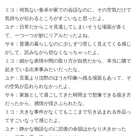
ミコ：何気ない食卓や家での会話なのに、その空気だけで
気持ちが伝わるところがすごいなと思ったよ。
ユナ：日常だからこそ見逃してしまいそうな場面が多く
て、一つ一つが妙にリアルだったよね。
サキ：普通の暮らしなのに少しずつ苦しく見えてくる感じ
がして、読みながら切なくなっちゃったよ。
ミコ：細かな表情や間の取り方が自然だから、本当に隣で
起きている出来事みたいだったな。
ユナ：言葉より沈黙のほうが印象へ残る場面もあって、そ
の空気が忘れられなかったよ。
サキ：家族として過ごしてきた時間まで想像できる描き方
だったから、感情が揺さぶられたな。
ミコ：大きな事件がなくてもここまで引き込まれる作品っ
てすごいなって感じたよ。
ユナ：静かな物語なのに読後の余韻はかなり大きかった