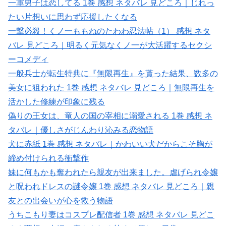
一軍男子は恋してる 1巻 感想 ネタバレ 見どころ｜じれっ
たい片想いに思わず応援したくなる
一撃必殺！くノ一ももねのたわわ忍法帖（1） 感想 ネタ
バレ 見どころ｜明るく元気なくノ一が大活躍するセクシ
ーコメディ
一般兵士が転生特典に『無限再生』を貰った結果、数多の
美女に狙われた 1巻 感想 ネタバレ 見どころ｜無限再生を
活かした修練が印象に残る
偽りの王女は、竜人の国の宰相に溺愛される 1巻 感想 ネ
タバレ｜優しさがじんわり沁みる恋物語
犬に赤紙 1巻 感想 ネタバレ｜かわいい犬だからこそ胸が
締め付けられる衝撃作
妹に何もかも奪われたら親友が出来ました。虐げられ令嬢
と呪われドレスの謎令嬢 1巻 感想 ネタバレ 見どころ｜親
友との出会いが心を救う物語
うちこもり妻はコスプレ配信者 1巻 感想 ネタバレ 見どこ