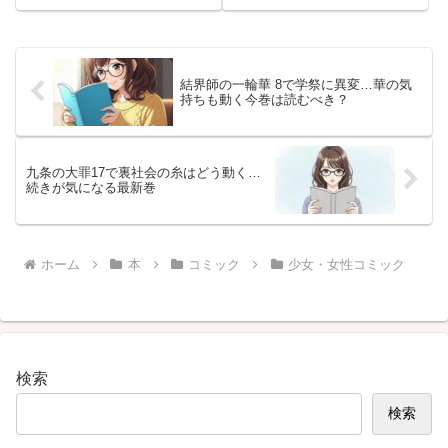
の決勝ステージやDと夢子、復活
「HIGH SCORE」「文豪ストレ
するグリーンの見どころを整理し
イドッグス STORM BRINGER」
て解説
など、多彩なジャンルの最新巻を
掲載しています。発売日や見どこ
ろをまとめているので、予約・購
結界師の一輪華 8で学祭に異変…華の気
入前の参考としてぜひチェックし
持ちも動く今巻は読むべき？
てください。
九条の大罪17で裏社会の糸はどう動く…
続きが気になる最新巻
ホーム
本
コミック
少女・女性コミック
検索
検索