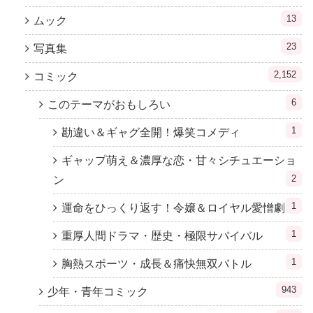
13
ムック
23
写真集
2,152
コミック
6
このテーマがおもしろい
1
勘違い＆ギャグ全開！爆笑コメディ
ギャップ萌え＆濃厚な恋・甘々シチュエーショ
2
ン
1
運命をひっくり返す！令嬢＆ロイヤル愛憎劇
1
重厚人間ドラマ・歴史・極限サバイバル
1
胸熱スポーツ・成長＆痛快無双バトル
943
少年・青年コミック