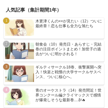
人気記事（集計期間1年）
木更津くんの××が見たい（12）ついに
最終章！恋も仕事も全力な旭たち
朝食会（10）発売日・あらすじ・完結
巻の注目ポイントまとめ！加世子の過
去がついに明かされる！
ギルティサークル18巻、衝撃展開へ突
入！快楽と戦慄の大学サークルサスペ
ンス、ついに核心へ。
青のオーケストラ（14）発売間近！世
界コンクール編クライマックスで感情
が爆発しそうな最新巻…🎻🔥