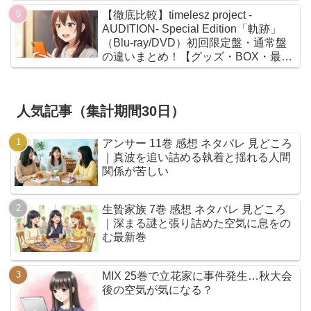
【徹底比較】timelesz project -
AUDITION- Special Edition「軌跡」
（Blu-ray/DVD）初回限定盤・通常盤
の違いまとめ！【グッズ・BOX・最安
値】
人気記事（集計期間30日）
アンサー 11巻 感想 ネタバレ 見どころ
｜真波を追い詰める執着と揺れる人間
関係が苦しい
生贄家族 7巻 感想 ネタバレ 見どころ
｜深まる謎と張り詰めた空気に息をの
む最新巻
MIX 25巻で立花家に事件発生…秋大会
後の空気が気になる？