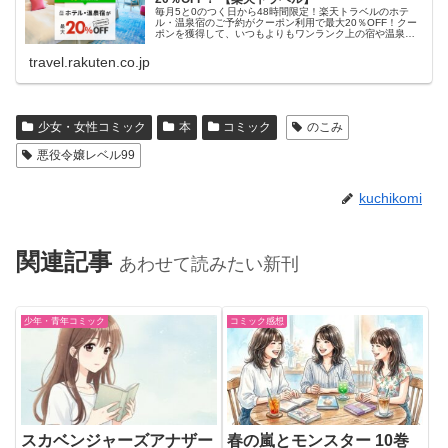
毎月5と0のつく日から48時間限定！楽天トラベルのホテ
ル・温泉宿のご予約がクーポン利用で最大20％OFF！クー
ポンを獲得して、いつもよりもワンランク上の宿や温泉宿
におトクに泊まろう！
travel.rakuten.co.jp
少女・女性コミック
本
コミック
のこみ
悪役令嬢レベル99
kuchikomi
関連記事
あわせて読みたい新刊
少年・青年コミック
コミック感想
スカベンジャーズアナザー
春の嵐とモンスター 10巻