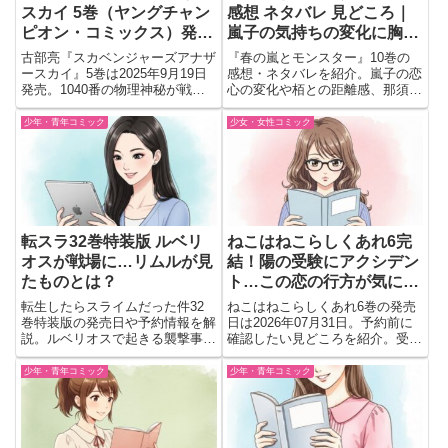
スカイ 5巻（ヤングチャン
感想 ネタバレ 見どころ｜
ピオン・コミックス）発売
嵐子の気持ちの変化に胸が
日や注目ポイントまとめ
揺れる
古部亮『スカベンジャーズアナザ
『春の嵐とモンスター』10巻の
ースカイ』5巻は2025年9月19日
感想・ネタバレを紹介。嵐子の恋
発売。1040番の物理神秘が戦局
心の変化や栢との距離感、那須く
を変えるか？ 怨霊との死闘が激
んを交えた関係性など、胸が締め
化する注目巻。
付けられた見どころをまとめまし
少年・青年コミック
少女・女性コミック
た。
転スラ32巻特装版 ルベリ
ねこはねこらしくあれ6完
オスが戦場に…リムルが見
結！陽の受験にアクシデン
たものとは？
ト…この恋の行方が気にな
る
転生したらスライムだった件32
ねこはねこらしくあれ6巻の発売
巻特装版の発売日や予約情報を解
日は2026年07月31日。予約前に
説。ルベリオスで起きる襲撃事件
確認したい見どころを紹介。受験
とリムルの動向に注目。フルカラ
当日のアクシデントや卒業後の関
ー小冊子付き特装版を選ぶ価値が
係変化が気になる完結巻として読
少年・青年コミック
少年・青年コミック
あるか判断したい人向けに解説
む価値をチェック。