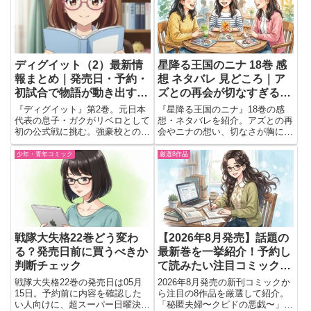
ディグイット（2）最新情
星降る王国のニナ 18巻 感
報まとめ｜発売日・予約・
想 ネタバレ 見どころ｜ア
初試合で物語が動き出す予
ズとの再会が切なすぎる最
感！
新巻
『ディグイット』第2巻。元日本
『星降る王国のニナ』18巻の感
代表の息子・ガクがリベロとして
想・ネタバレを紹介。アズとの再
初の公式戦に挑む。強豪校との練
会やニナの想い、切なさが胸に残
習試合を通して描かれる青春バレ
る見どころを読了直後の会話形式
ーボールストーリー。
で語っています。
少年・青年コミック
厳選8作品
戦隊大失格22巻どう変わ
【2026年8月発売】話題の
る？発売日前に買うべきか
最新巻を一挙紹介！予約し
判断チェック
て読みたい注目コミック8
選
戦隊大失格22巻の発売日は05月
2026年8月発売の新刊コミックか
15日。予約前に内容を確認した
ら注目の8作品を厳選して紹介。
い人向けに、超スーパー日曜決戦
「秘匿夫婦〜クピドの悪戯〜」