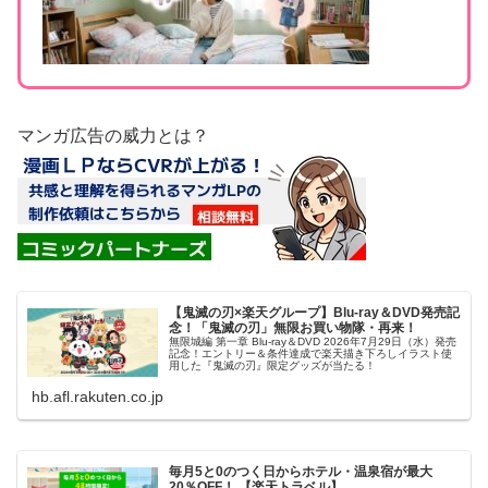
マンガ広告の威力とは？
【鬼滅の刃×楽天グループ】Blu-ray＆DVD発売記
念！「鬼滅の刃」無限お買い物隊・再来！
無限城編 第一章 Blu-ray＆DVD 2026年7月29日（水）発売
記念！エントリー＆条件達成で楽天描き下ろしイラスト使
用した『鬼滅の刃』限定グッズが当たる！
hb.afl.rakuten.co.jp
毎月5と0のつく日からホテル・温泉宿が最大
20％OFF！ 【楽天トラベル】