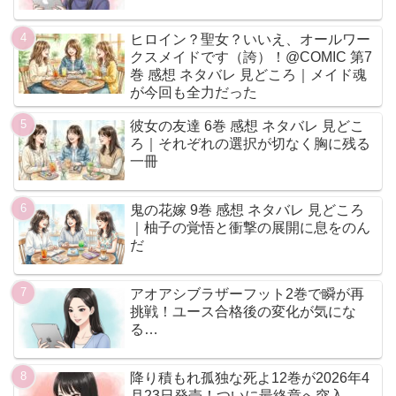
ヒロイン？聖女？いいえ、オールワー
クスメイドです（誇）！@COMIC 第7
巻 感想 ネタバレ 見どころ｜メイド魂
が今回も全力だった
彼女の友達 6巻 感想 ネタバレ 見どこ
ろ｜それぞれの選択が切なく胸に残る
一冊
鬼の花嫁 9巻 感想 ネタバレ 見どころ
｜柚子の覚悟と衝撃の展開に息をのん
だ
アオアシブラザーフット2巻で瞬が再
挑戦！ユース合格後の変化が気にな
る…
降り積もれ孤独な死よ12巻が2026年4
月23日発売！ついに最終章へ突入