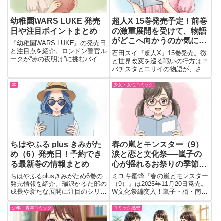
幼稚園WARS LUKE 発売
超人X 15巻発売予定！前巻
日や注目ポイントまとめ
の激重展開を受けて、物語
がどこへ向かうのか気にな
『幼稚園WARS LUKE』の発売日
りすぎる…⚡
と注目点を紹介。ロンドン警官ル
石田スイ『超人X』15巻発売。徴
ークが“赤の夜明け”に挑むバイオ
と世界改変を巡る戦いの行方は？
レンス×ラブコメ特別編。予約リ
バチスタとエリイの物語が、さら
ンクも案内。
なる衝撃の展開へ進む注目の最新
刊。
本
少女・女性コミック
ちはやふる plus きみがた
春の嵐とモンスター（9）
め（6）発売日！予約でき
涙と恋と文化祭──嵐子の
る最新巻の情報まとめ
心が揺れるお祭りの季節
【発売日：2025年11月20
ちはやふるplusきみがため6巻の
ミユキ蜜蜂『春の嵐とモンスター
日】
発売情報を紹介。瑞沢かるた部の
（9）』は2025年11月20日発売。
成長や新たな展開に注目のシリー
W文化祭編突入！嵐子・栢・南須
ズ最新刊の見どころを解説しま
たちの想いが交錯する青春恋愛の
す。
最高潮。切なく温かい恋の物語。
少年・青年コミック
コミック感想