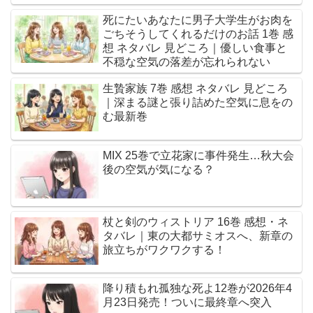
死にたいあなたに男子大学生がお肉を
ごちそうしてくれるだけのお話 1巻 感
想 ネタバレ 見どころ｜優しい食事と
不穏な空気の落差が忘れられない
生贄家族 7巻 感想 ネタバレ 見どころ
｜深まる謎と張り詰めた空気に息をの
む最新巻
MIX 25巻で立花家に事件発生…秋大会
後の空気が気になる？
杖と剣のウィストリア 16巻 感想・ネ
タバレ｜東の大都サミオスへ、新章の
旅立ちがワクワクする！
降り積もれ孤独な死よ12巻が2026年4
月23日発売！ついに最終章へ突入