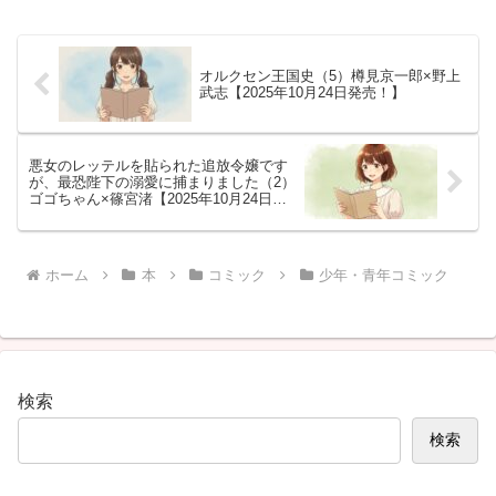
情報を網羅。
麗さと凶悪さが増したホラー表現
の魅力を解説。
オルクセン王国史（5）樽見京一郎×野上
武志【2025年10月24日発売！】
悪女のレッテルを貼られた追放令嬢です
が、最恐陛下の溺愛に捕まりました（2）
ゴゴちゃん×篠宮渚【2025年10月24日頃
発売！】
ホーム
本
コミック
少年・青年コミック
検索
検索