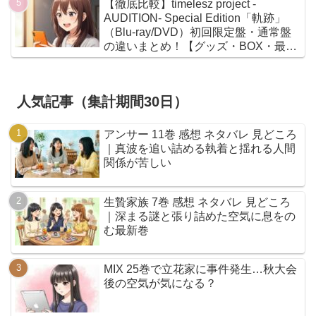
【徹底比較】timelesz project -
AUDITION- Special Edition「軌跡」
（Blu-ray/DVD）初回限定盤・通常盤
の違いまとめ！【グッズ・BOX・最安
値】
人気記事（集計期間30日）
アンサー 11巻 感想 ネタバレ 見どころ
｜真波を追い詰める執着と揺れる人間
関係が苦しい
生贄家族 7巻 感想 ネタバレ 見どころ
｜深まる謎と張り詰めた空気に息をの
む最新巻
MIX 25巻で立花家に事件発生…秋大会
後の空気が気になる？