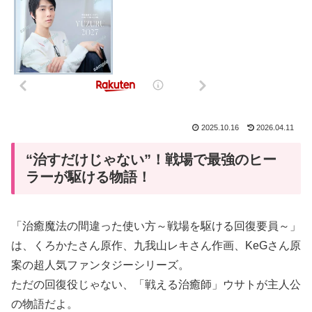
2025.10.16
2026.04.11
“治すだけじゃない”！戦場で最強のヒー
ラーが駆ける物語！
「治癒魔法の間違った使い方～戦場を駆ける回復要員～」
は、くろかたさん原作、九我山レキさん作画、KeGさん原
案の超人気ファンタジーシリーズ。
ただの回復役じゃない、「戦える治癒師」ウサトが主人公
の物語だよ。