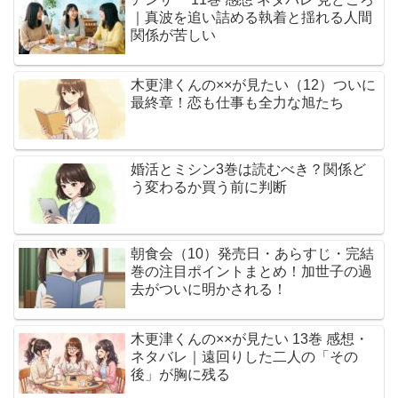
｜真波を追い詰める執着と揺れる人間
関係が苦しい
木更津くんの××が見たい（12）ついに
最終章！恋も仕事も全力な旭たち
婚活とミシン3巻は読むべき？関係ど
う変わるか買う前に判断
朝食会（10）発売日・あらすじ・完結
巻の注目ポイントまとめ！加世子の過
去がついに明かされる！
木更津くんの××が見たい 13巻 感想・
ネタバレ｜遠回りした二人の「その
後」が胸に残る