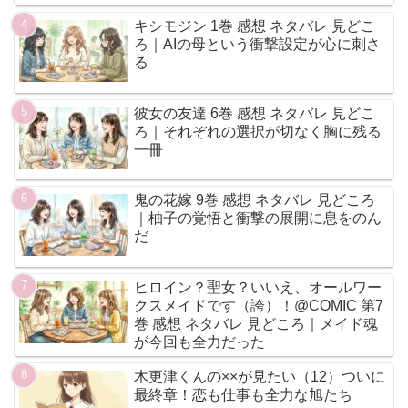
キシモジン 1巻 感想 ネタバレ 見どこ
ろ｜AIの母という衝撃設定が心に刺さ
る
彼女の友達 6巻 感想 ネタバレ 見どこ
ろ｜それぞれの選択が切なく胸に残る
一冊
鬼の花嫁 9巻 感想 ネタバレ 見どころ
｜柚子の覚悟と衝撃の展開に息をのん
だ
ヒロイン？聖女？いいえ、オールワー
クスメイドです（誇）！@COMIC 第7
巻 感想 ネタバレ 見どころ｜メイド魂
が今回も全力だった
木更津くんの××が見たい（12）ついに
最終章！恋も仕事も全力な旭たち