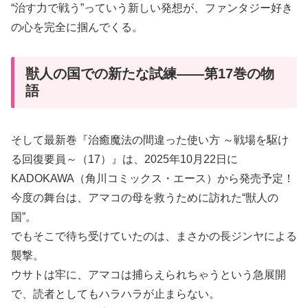
“治す力で戦う”っていう新しい発想が、ファンタジー好き
の心を完全に掴んでくる。
獣人の国での新たな試練――第17巻の物
語
そして最新巻『治癒魔法の間違った使い方 ～戦場を駆け
る回復要員～（17）』は、2025年10月22日に
KADOKAWA（角川コミックス・エース）から発売予定！
今度の舞台は、アマコの母を救うために訪れた“獣人の
国”。
でもそこで待ち受けていたのは、まさかの長ジンヤによる
襲撃。
ウサトは牢に、アマコは捕らえられちゃうという急展開
で、読者としてもハラハラが止まらない。