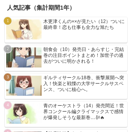
人気記事（集計期間1年）
木更津くんの××が見たい（12）ついに
最終章！恋も仕事も全力な旭たち
朝食会（10）発売日・あらすじ・完結
巻の注目ポイントまとめ！加世子の過
去がついに明かされる！
ギルティサークル18巻、衝撃展開へ突
入！快楽と戦慄の大学サークルサスペ
ンス、ついに核心へ。
青のオーケストラ（14）発売間近！世
界コンクール編クライマックスで感情
が爆発しそうな最新巻…🎻🔥