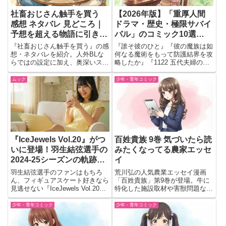
社畜おじさん触手を買う
【2026年版】「重厚人間
感想 ネタバレ 見どころ｜
ドラマ・歴史・極限サバイ
予想を超える物語に引き込
バル」のコミック10選
まれる人外BL
（1）
『社畜おじさん触手を買う』の感
『誰そ彼のひと』『彼の魔族は如
想・ネタバレを紹介。人外BLな
何なる魔術をもって防護結界を攻
らではの設定に加え、奥深いスト
略したか』『1122 五代夫婦の場
ーリーや魅力的なキャラクターた
合』『壊胎』『死んだ石井の大
ちを読後の自然な会話で語りま
群』など、話題の漫画10作品を
ムック
少年・青年コミック
す。
まとめて紹介。青春恋愛、ミステ
リー、サスペンス、歴史、バイク
漫画まで、それぞれの見どころや
魅力をネタバレなしでわかりやす
く解説します。
『IceJewels Vol.20』がつ
百姓貴族 9巻 気づいたら読
いに登場！羽生結弦選手の
みたくなってる農家エッセ
2024-25シーズンの軌跡が
イ
ぎゅっと詰まった一冊だ
羽生結弦選手のファンはもちろ
荒川弘の人気農業エッセイ漫画
よ！
ん、フィギュアスケート好きなら
「百姓貴族」第9巻が登場。牛に
見逃せない『IceJewels Vol.20』
特化した施設取材や害獣問題な
が2025年6月17日に発売予定！今
ど、ユーモア満載の内容と見どこ
回の特集は、羽生選手のプロスケ
ろを紹介。
少年・青年コミック
少年・青年コミック
ーターとしての活躍や独占インタ
ビュー、さらに田中宣明カメラマ