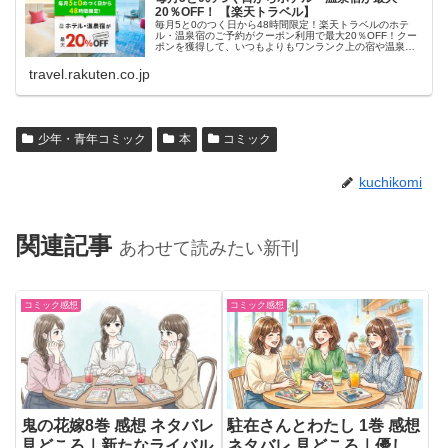
20％OFF！ 【楽天トラベル】
毎月5と0のつく日から48時間限定！楽天トラベルのホテ
ル・温泉宿のご予約がクーポン利用で最大20％OFF！クー
ポンを獲得して、いつもよりもワンランク上の宿や温泉宿
におトクに泊まろう！
travel.rakuten.co.jp
少年・青年コミック
本
コミック
kuchikomi
関連記事
あわせて読みたい新刊
コミック感想
コミック感想
鬼の花嫁8巻 感想 ネタバレ
駐在さんとわたし 1巻 感想
見どころ｜新たなライバル
ネタバレ 見どころ｜優し