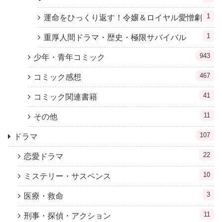
1
運命をひっくり返す！令嬢＆ロイヤル愛憎劇
1
重厚人間ドラマ・歴史・極限サバイバル
943
少年・青年コミック
467
コミック感想
41
コミック関連書籍
11
その他
107
ドラマ
22
恋愛ドラマ
10
ミステリー・サスペンス
3
医療・救命
11
刑事・探偵・アクション