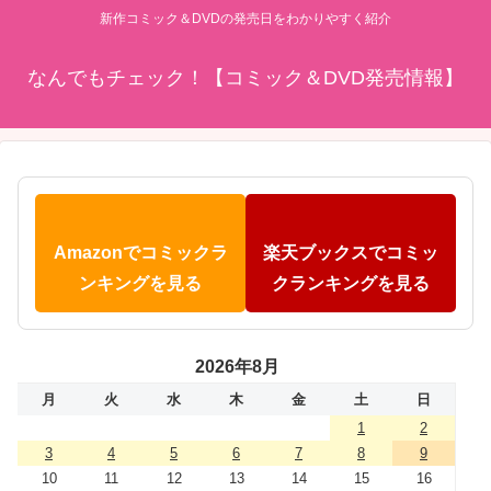
新作コミック＆DVDの発売日をわかりやすく紹介
なんでもチェック！【コミック＆DVD発売情報】
Amazonでコミックラ
楽天ブックスでコミッ
ンキングを見る
クランキングを見る
2026年8月
月
火
水
木
金
土
日
1
2
3
4
5
6
7
8
9
10
11
12
13
14
15
16