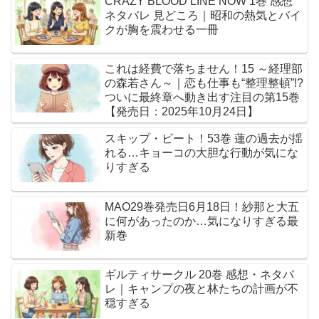
CRAZY BLOOD LINE NOW 1巻 感想
ネタバレ 見どころ｜昭和の熱気とバイ
クが胸を震わせる一冊
これは経費で落ちません！15 ～経理部
の森若さん～｜恋も仕事も“整理整頓”!?
ついに最終章へ動き出す注目の第15巻
【発売日：2025年10月24日】
スキップ・ビート！53巻 蓮の過去が揺
れる…キョーコの大胆な行動が気にな
りすぎる
MAO29巻発売日6月18日！紗那と大五
に何があったのか…気になりすぎる最
新巻
ギルティサークル 20巻 感想・ネタバ
レ｜キャンプの夜と林たちの計画が不
穏すぎる