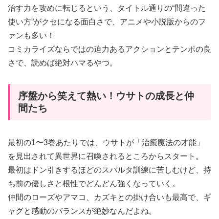
治す力を攻めに転じるという、タイトル通りの“間違った
使い方”がクセになる面白さで、アニメや小説版からのフ
ァンも多い！
コミカライズならではの迫力あるアクションとテンポの良
さで、読めば絶対ハマるやつ。
序盤から笑えて熱い！ウサトの成長と仲
間たち
最初の1〜3巻あたりでは、ウサトが「治癒魔法の才能」
を見出されて異世界に召喚されるところからスタート。
最初はドン引きするほどのスパルタ訓練に苦しむけど、持
ち前の優しさと根性でどんどん強くなっていく。
仲間のローズやアマコ、カズキとの掛け合いも最高で、ギ
ャグと感動のバランスが絶妙なんだよね。