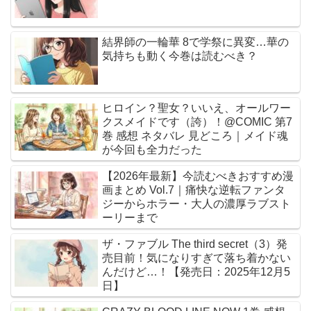
結界師の一輪華 8で学祭に異変…華の
気持ちも動く今巻は読むべき？
ヒロイン？聖女？いいえ、オールワー
クスメイドです（誇）！@COMIC 第7
巻 感想 ネタバレ 見どころ｜メイド魂
が今回も全力だった
【2026年最新】今読むべきおすすめ漫
画まとめ Vol.7｜痛快な逆転ファンタ
ジーからホラー・大人の濃厚ラブスト
ーリーまで
ザ・ファブル The third secret（3）発
売目前！気になりすぎて落ち着かない
んだけど…！【発売日：2025年12月5
日】