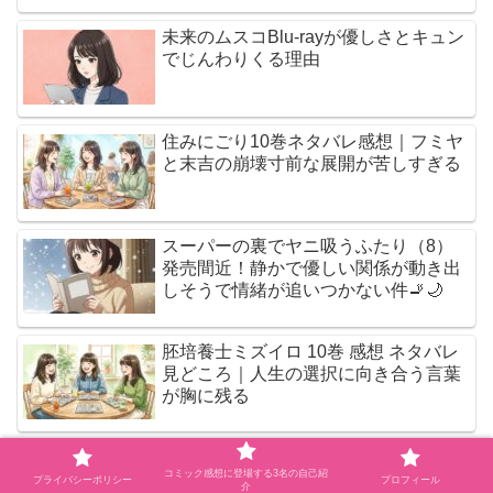
未来のムスコBlu-rayが優しさとキュン
でじんわりくる理由
住みにごり10巻ネタバレ感想｜フミヤ
と末吉の崩壊寸前な展開が苦しすぎる
スーパーの裏でヤニ吸うふたり（8）
発売間近！静かで優しい関係が動き出
しそうで情緒が追いつかない件🚬🌙
胚培養士ミズイロ 10巻 感想 ネタバレ
見どころ｜人生の選択に向き合う言葉
が胸に残る
極北のゲロイ（1） 感想 ネタバレ 見ど
コミック感想に登場する3名の自己紹
ころ｜終戦後に始まった知られざる戦
プライバシーポリシー
プロフィール
介