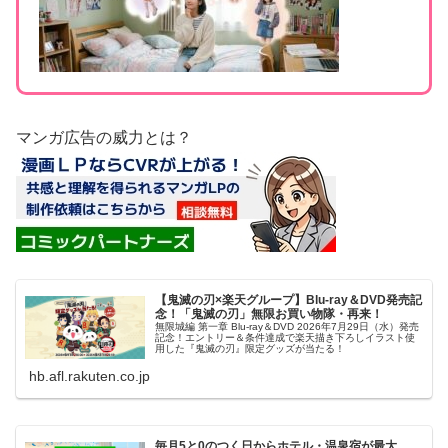
マンガ広告の威力とは？
【鬼滅の刃×楽天グループ】Blu-ray＆DVD発売記
念！「鬼滅の刃」無限お買い物隊・再来！
無限城編 第一章 Blu-ray＆DVD 2026年7月29日（水）発売
記念！エントリー＆条件達成で楽天描き下ろしイラスト使
用した『鬼滅の刃』限定グッズが当たる！
hb.afl.rakuten.co.jp
毎月5と0のつく日からホテル・温泉宿が最大