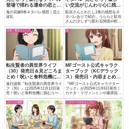
登場で揺れる運命の恋と龍
い交流がじんわり心に残る
の脅威
話題作
鬼の花嫁8巻ネタバレ感想｜恋と
駐在さんとわたし1巻の感想をネ
波乱
タバレありで紹介。うららと駐在
さんの少しずつ変わる関係や町の
温かな空気、不器用な優しさが心
に残る見どころをまとめていま
少年・青年コミック
本
す。
転生賢者の異世界ライフ
MFゴースト公式キャラク
（30）発売日＆見どころま
ターブック（KCデラック
とめ！呪いと食料危機に挑
ス）発売日・内容まとめ
む、ユージたちの新たな戦
【2025年11月6日発売】
進行諸島『転生賢者の異世界ライ
『MFゴースト公式キャラクター
い！
フ（30）』は2025年11月12日発
ブック』が2025年11月6日発売！
売！呪いと食料危機に挑むユージ
カナタ・リヴィントンや藤原拓海
たちの新章開幕。仲間との絆と無
など登場人物の詳細設定を収録。
自覚最強の戦いを見逃すな！
ファン必携の公式資料集がついに
コミック感想
このテーマがおもしろい
登場！