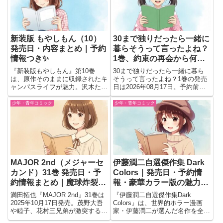
ンによる撮...
新装版 もやしもん（10）
30まで独りだったら一緒に
発売日・内容まとめ｜予約
暮らそうって言ったよね？
情報つき✨
1巻、約束の再会から何が
始まる？
『新装版もやしもん』第10巻
30まで独りだったら一緒に暮ら
は、原作そのままに収録されたキ
そうって言ったよね？1巻の発売
ャンパスライフが魅力。沢木たち
日は2026年08月17日。予約前の
と菌の世界を楽しめる一冊です。
判断材料として見どころを紹介。
約束から始まる同居生活と再会の
少年・青年コミック
少年・青年コミック
展開が気になる新シリーズをチェ
ック
MAJOR 2nd（メジャーセ
伊藤潤二自選傑作集 Dark
カンド）31巻 発売日・予
Colors｜発売日・予約情
約情報まとめ｜魔球炸裂の
報・豪華カラー版の魅力ま
決勝戦に期待！
とめ
満田拓也『MAJOR 2nd』31巻は
『伊藤潤二自選傑作集Dark
2025年10月17日発売。茂野大吾
Colors』は、世界的ホラー漫画
や睦子、花村三兄弟が激突する地
家・伊藤潤二が選んだ名作を全ペ
区予選決勝と“魔球”の行方、予約
ージカラーで収録した豪華版。美