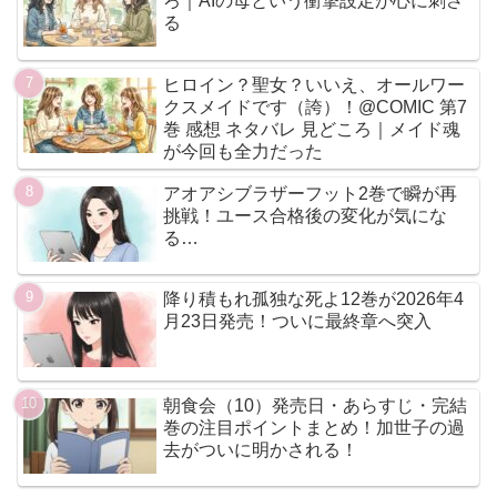
ろ｜AIの母という衝撃設定が心に刺さ
る
ヒロイン？聖女？いいえ、オールワー
クスメイドです（誇）！@COMIC 第7
巻 感想 ネタバレ 見どころ｜メイド魂
が今回も全力だった
アオアシブラザーフット2巻で瞬が再
挑戦！ユース合格後の変化が気にな
る…
降り積もれ孤独な死よ12巻が2026年4
月23日発売！ついに最終章へ突入
朝食会（10）発売日・あらすじ・完結
巻の注目ポイントまとめ！加世子の過
去がついに明かされる！