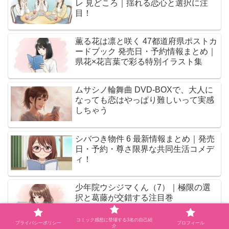
レ 見どころ｜揺れる恋心と選択に注
目！
薫る花は凛と咲く 47都道府県ポストカ
ードブック 発売日・予約情報まとめ｜
県花×花言葉で彩る特別イラスト集
ムサシノ輪舞曲 DVD-BOXで、大人に
なっても恋はやっぱり難しいって実感
しちゃう
シバつき物件 6 最新情報まとめ｜発売
日・予約・尊さ限界な共同生活コメデ
ィ！
少年院ウシジマくん（7）｜極限の選
択と葛藤が交錯する注目巻
コミック感想に登場する3名の自己紹
プライバシーポリシー
プロフィール
介