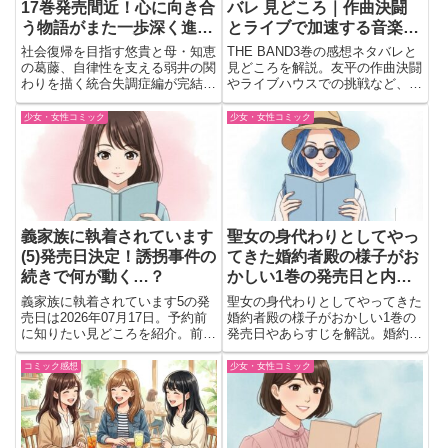
17巻発売間近！心に向き合
バレ 見どころ｜作曲決闘
う物語がまた一歩深く進み
とライブで加速する音楽青
そうで胸がぎゅってなる件
春ストーリー
社会復帰を目指す悠貴と母・知恵
THE BAND3巻の感想ネタバレと
🩺🌱
の葛藤、自律性を支える弱井の関
見どころを解説。友平の作曲決闘
わりを描く統合失調症編が完結。
やライブハウスでの挑戦など、音
希望あるリカバリーの形を提示。
楽と成長が交差する熱い展開を紹
介。続きが気になる注目巻！
少女・女性コミック
少女・女性コミック
義家族に執着されています
聖女の身代わりとしてやっ
(5)発売日決定！誘拐事件の
てきた婚約者殿の様子がお
続きで何が動く…？
かしい1巻の発売日と内容
まとめ
義家族に執着されています5の発
聖女の身代わりとしてやってきた
売日は2026年07月17日。予約前
婚約者殿の様子がおかしい1巻の
に知りたい見どころを紹介。前巻
発売日やあらすじを解説。婚約破
で発生した誘拐事件や婚姻問題の
棄から始まるラブファンタジーの
続きが気になる展開。読む価値を
魅力と読むべきポイントを紹介。
コミック感想
少女・女性コミック
判断したい人向けにチェック