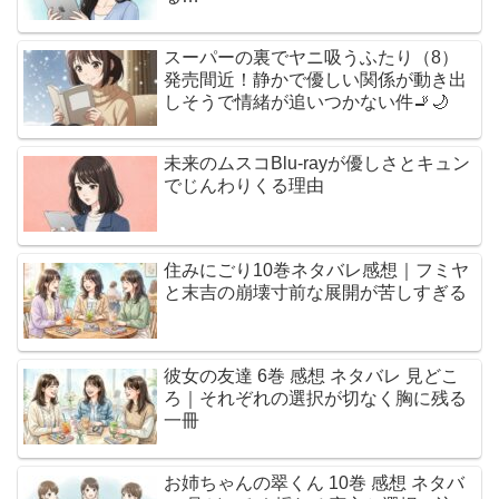
スーパーの裏でヤニ吸うふたり（8）
発売間近！静かで優しい関係が動き出
しそうで情緒が追いつかない件🚬🌙
未来のムスコBlu-rayが優しさとキュン
でじんわりくる理由
住みにごり10巻ネタバレ感想｜フミヤ
と末吉の崩壊寸前な展開が苦しすぎる
彼女の友達 6巻 感想 ネタバレ 見どこ
ろ｜それぞれの選択が切なく胸に残る
一冊
お姉ちゃんの翠くん 10巻 感想 ネタバ