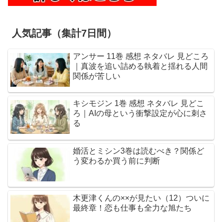
人気記事（集計7日間）
アンサー 11巻 感想 ネタバレ 見どころ
｜真波を追い詰める執着と揺れる人間
関係が苦しい
キシモジン 1巻 感想 ネタバレ 見どこ
ろ｜AIの母という衝撃設定が心に刺さ
る
婚活とミシン3巻は読むべき？関係ど
う変わるか買う前に判断
木更津くんの××が見たい（12）ついに
最終章！恋も仕事も全力な旭たち