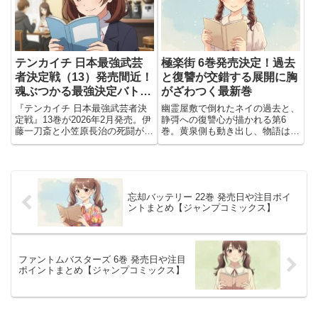
テンカイチ 日本最強武芸
極楽街 6巻発売決定！過去
者決定戦（13）発売間近！
と復讐が交錯する展開に胸
魂ぶつかる最強決定バト
がざわつく最新巻
ル、ついに第一回戦クライ
『テンカイチ 日本最強武芸者決
幽霊屋敷で倒れたネイの過去と、
マックス🔥
定戦』13巻が2026年2月発売。伊
静彁への復讐心が描かれる第6
藤一刀斎と小笠原長治の死闘が描
巻。黄泉側も動き出し、物語は新
かれる注目の最新巻情報を解説し
たな狂気へ突入。
ます。
忘却バッテリー 22巻 発売日や注目ポイ
ントまとめ【ジャンプコミックス】
ファントムバスターズ 6巻 発売日や注目
ポイントまとめ【ジャンプコミックス】