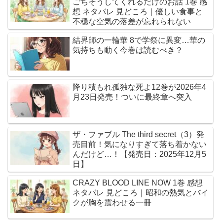
ごちそうしてくれるだけのお話 1巻 感
想 ネタバレ 見どころ｜優しい食事と
不穏な空気の落差が忘れられない
結界師の一輪華 8で学祭に異変…華の
気持ちも動く今巻は読むべき？
降り積もれ孤独な死よ12巻が2026年4
月23日発売！ついに最終章へ突入
ザ・ファブル The third secret（3）発
売目前！気になりすぎて落ち着かない
んだけど…！【発売日：2025年12月5
日】
CRAZY BLOOD LINE NOW 1巻 感想
ネタバレ 見どころ｜昭和の熱気とバイ
クが胸を震わせる一冊