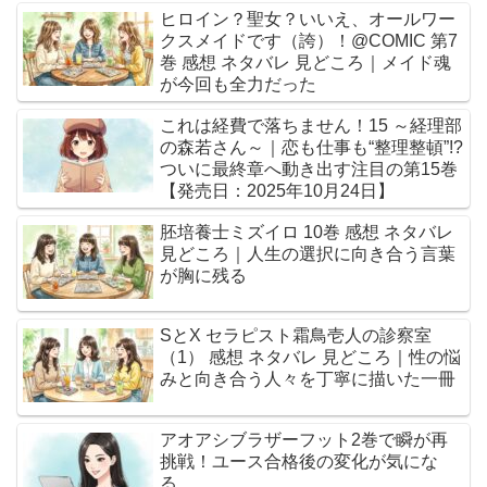
ヒロイン？聖女？いいえ、オールワー
クスメイドです（誇）！@COMIC 第7
巻 感想 ネタバレ 見どころ｜メイド魂
が今回も全力だった
これは経費で落ちません！15 ～経理部
の森若さん～｜恋も仕事も“整理整頓”!?
ついに最終章へ動き出す注目の第15巻
【発売日：2025年10月24日】
胚培養士ミズイロ 10巻 感想 ネタバレ
見どころ｜人生の選択に向き合う言葉
が胸に残る
SとX セラピスト霜鳥壱人の診察室
（1） 感想 ネタバレ 見どころ｜性の悩
みと向き合う人々を丁寧に描いた一冊
アオアシブラザーフット2巻で瞬が再
挑戦！ユース合格後の変化が気にな
る…