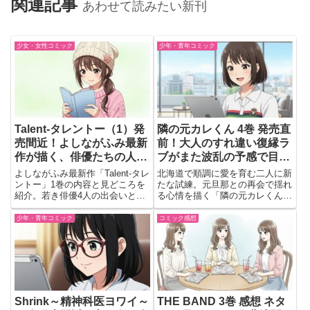
関連記事
あわせて読みたい新刊
少女・女性コミック
少年・青年コミック
Talent-タレントー（1）発
隣の元カレくん 4巻 発売直
売間近！よしながふみ最新
前！大人のすれ違い復縁ラ
作が描く、俳優たちの人生
ブがまた波乱の予感で目が
と葛藤が刺さりすぎる予
離せない💔❄️
よしながふみ最新作「Talent-タレ
北海道で順調に愛を育む二人に新
感…🎭✨
ントー」1巻の内容と見どころを
たな試練。元旦那との再会で揺れ
紹介。若き俳優4人の出会いと葛
る心情を描く「隣の元カレくん」
藤、交差する人生を描く感動群像
第4巻の注目ポイント。
劇をレビュー。
少年・青年コミック
コミック感想
Shrink～精神科医ヨワイ～
THE BAND 3巻 感想 ネタ