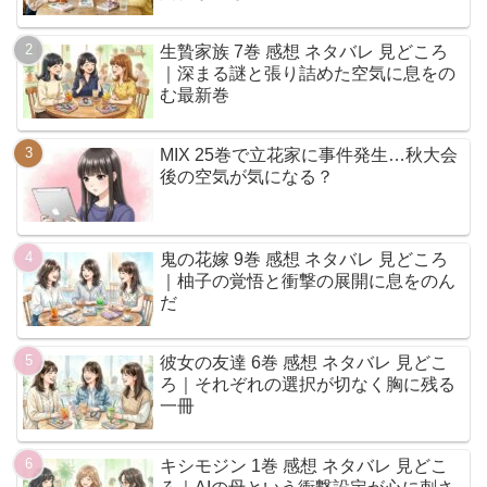
生贄家族 7巻 感想 ネタバレ 見どころ
｜深まる謎と張り詰めた空気に息をの
む最新巻
MIX 25巻で立花家に事件発生…秋大会
後の空気が気になる？
鬼の花嫁 9巻 感想 ネタバレ 見どころ
｜柚子の覚悟と衝撃の展開に息をのん
だ
彼女の友達 6巻 感想 ネタバレ 見どこ
ろ｜それぞれの選択が切なく胸に残る
一冊
キシモジン 1巻 感想 ネタバレ 見どこ