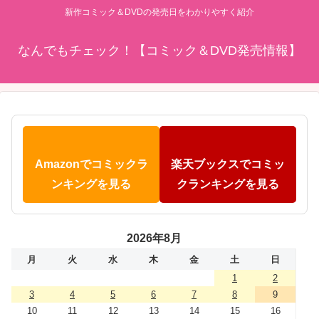
新作コミック＆DVDの発売日をわかりやすく紹介
なんでもチェック！【コミック＆DVD発売情報】
Amazonでコミックラ
楽天ブックスでコミッ
ンキングを見る
クランキングを見る
2026年8月
月
火
水
木
金
土
日
1
2
3
4
5
6
7
8
9
10
11
12
13
14
15
16