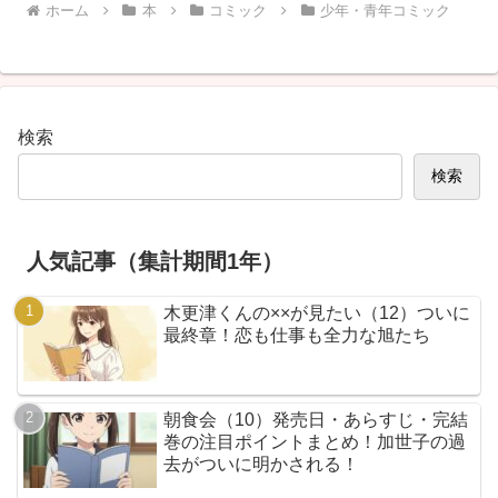
ホーム
本
コミック
少年・青年コミック
検索
検索
人気記事（集計期間1年）
木更津くんの××が見たい（12）ついに
最終章！恋も仕事も全力な旭たち
朝食会（10）発売日・あらすじ・完結
巻の注目ポイントまとめ！加世子の過
去がついに明かされる！