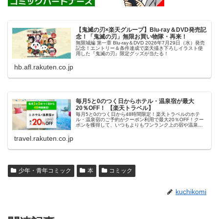
【鬼滅の刃×楽天グループ】Blu-ray＆DVD発売記
念！「鬼滅の刃」無限お買い物隊・再来！
無限城編 第一章 Blu-ray＆DVD 2026年7月29日（水）発売
記念！エントリー＆条件達成で楽天描き下ろしイラスト使
用した『鬼滅の刃』限定グッズが当たる！
hb.afl.rakuten.co.jp
毎月5と0のつく日からホテル・温泉宿が最大
20％OFF！ 【楽天トラベル】
毎月5と0のつく日から48時間限定！楽天トラベルのホテ
ル・温泉宿のご予約がクーポン利用で最大20％OFF！クー
ポンを獲得して、いつもよりもワンランク上の宿や温泉宿
におトクに泊まろう！
travel.rakuten.co.jp
少年・青年コミック
本
コミック
kuchikomi