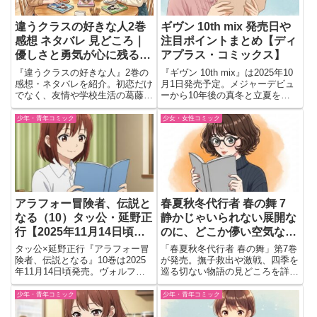
違うクラスの好きな人2巻
ギヴン 10th mix 発売日や
感想 ネタバレ 見どころ｜
注目ポイントまとめ【ディ
優しさと勇気が心に残る青
アプラス・コミックス】
春ストーリー
『違うクラスの好きな人』2巻の
『ギヴン 10th mix』は2025年10
感想・ネタバレを紹介。初恋だけ
月1日発売予定。メジャーデビュ
でなく、友情や学校生活の葛藤、
ーから10年後の真冬と立夏を描
人との向き合い方まで丁寧に描か
く後日譚。見どころや予約情報、
れた見どころをまとめています。
ドラマでカナコ役“のん”のコメン
少年・青年コミック
少女・女性コミック
ト収録も紹介。
アラフォー冒険者、伝説と
春夏秋冬代行者 春の舞 7
なる（10）タッ公・延野正
静かじゃいられない展開な
行【2025年11月14日頃発
のに、どこか儚い空気なの
売】 かつての仲間と再会!?
がずるい…
タッ公×延野正行『アラフォー冒
「春夏秋冬代行者 春の舞」第7巻
激戦の果てに、おっさん冒
険者、伝説となる』10巻は2025
が発売。撫子救出や激戦、四季を
年11月14日頃発売。ヴォルフの
巡る切ない物語の見どころを詳し
険者が再び伝説を刻む！
仲間再会と闇編クライマックス、
く解説。
激戦の見どころを解説！
少年・青年コミック
少年・青年コミック