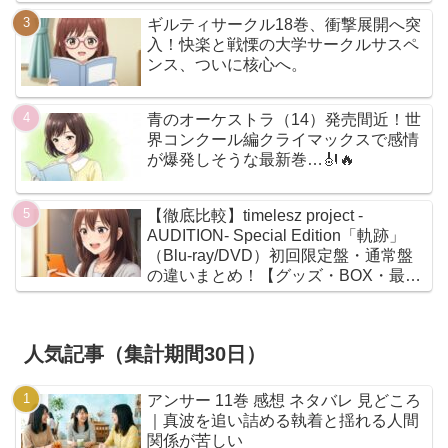
ギルティサークル18巻、衝撃展開へ突
入！快楽と戦慄の大学サークルサスペ
ンス、ついに核心へ。
青のオーケストラ（14）発売間近！世
界コンクール編クライマックスで感情
が爆発しそうな最新巻…🎻🔥
【徹底比較】timelesz project -
AUDITION- Special Edition「軌跡」
（Blu-ray/DVD）初回限定盤・通常盤
の違いまとめ！【グッズ・BOX・最安
値】
人気記事（集計期間30日）
アンサー 11巻 感想 ネタバレ 見どころ
｜真波を追い詰める執着と揺れる人間
関係が苦しい