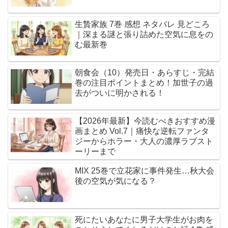
生贄家族 7巻 感想 ネタバレ 見どころ
｜深まる謎と張り詰めた空気に息をの
む最新巻
朝食会（10）発売日・あらすじ・完結
巻の注目ポイントまとめ！加世子の過
去がついに明かされる！
【2026年最新】今読むべきおすすめ漫
画まとめ Vol.7｜痛快な逆転ファンタ
ジーからホラー・大人の濃厚ラブスト
ーリーまで
MIX 25巻で立花家に事件発生…秋大会
後の空気が気になる？
死にたいあなたに男子大学生がお肉を