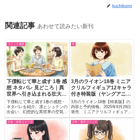
kuchikomi
関連記事
あわせて読みたい新刊
コミック感想
本
下僕転じて華と成す 1巻 感
3月のライオン18巻 ミニア
想 ネタバレ 見どころ｜異
クリルフィギュア12キャラ
世界へ引き込まれる壮大な
付き特装版（ヤングアニマ
幕開け
ルコミックス）発売日・予
下僕転じて華と成す1巻の感想・
3月のライオン18巻【特装版】の
約情報まとめ
ネタバレを紹介。凛とシュテンの
内容と予約情報。2025年9月29日
出会い、幻想的な異世界の空気
発売、ミニアクリルフィギュア
感、壮大な旅の始まりなど、読後
12キャラ付きの豪華仕様や桐山
に印象へ残った見どころを会話形
零・川本三姉妹などを紹介。
少女・女性コミック
少年・青年コミック
式でまとめています。