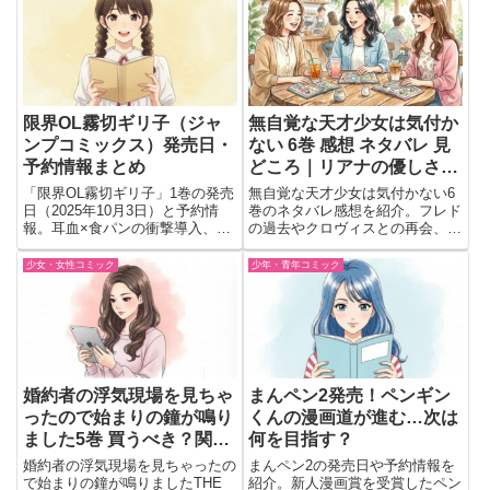
す。
限界OL霧切ギリ子（ジャ
無自覚な天才少女は気付か
ンプコミックス）発売日・
ない 6巻 感想 ネタバレ 見
予約情報まとめ
どころ｜リアナの優しさと
新たな旅立ちが胸を打つ
「限界OL霧切ギリ子」1巻の発売
無自覚な天才少女は気付かない6
日（2025年10月3日）と予約情
巻のネタバレ感想を紹介。フレド
報。耳血×食パンの衝撃導入、ギ
の過去やクロヴィスとの再会、琥
リ子の群像劇的日常とシュールギ
珀の成長、新たな旅立ちまで、印
ャグの魅力をわかりやすく解説。
象に残った場面を会話形式で振り
少女・女性コミック
少年・青年コミック
返ります。
婚約者の浮気現場を見ちゃ
まんペン2発売！ペンギン
ったので始まりの鐘が鳴り
くんの漫画道が進む…次は
ました5巻 買うべき？関係
何を目指す？
進展を判断
婚約者の浮気現場を見ちゃったの
まんペン2の発売日や予約情報を
で始まりの鐘が鳴りましたTHE
紹介。新人漫画賞を受賞したペン