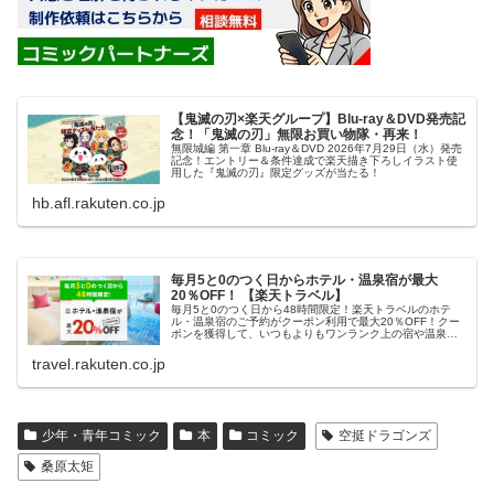
【鬼滅の刃×楽天グループ】Blu-ray＆DVD発売記
念！「鬼滅の刃」無限お買い物隊・再来！
無限城編 第一章 Blu-ray＆DVD 2026年7月29日（水）発売
記念！エントリー＆条件達成で楽天描き下ろしイラスト使
用した『鬼滅の刃』限定グッズが当たる！
hb.afl.rakuten.co.jp
毎月5と0のつく日からホテル・温泉宿が最大
20％OFF！ 【楽天トラベル】
毎月5と0のつく日から48時間限定！楽天トラベルのホテ
ル・温泉宿のご予約がクーポン利用で最大20％OFF！クー
ポンを獲得して、いつもよりもワンランク上の宿や温泉宿
におトクに泊まろう！
travel.rakuten.co.jp
少年・青年コミック
本
コミック
空挺ドラゴンズ
桑原太矩