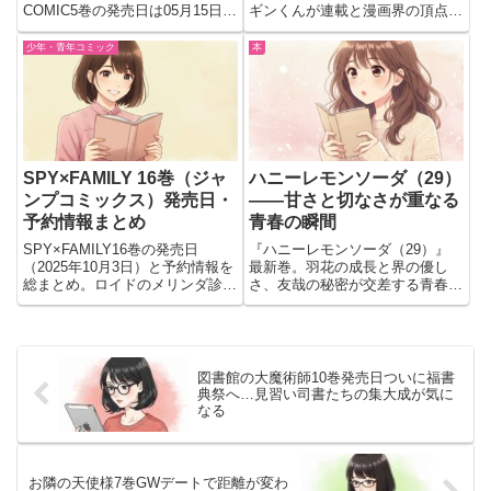
COMIC5巻の発売日は05月15日。
ギンくんが連載と漫画界の頂点を
予約前に見どころを確認。離れて
目指す展開が見どころ。初見でも
気づく想いと駆けつけ救出展開は
追いやすい作品か判断したい人に
少年・青年コミック
本
読む価値があるか解説
紹介
SPY×FAMILY 16巻（ジャ
ハニーレモンソーダ（29）
ンプコミックス）発売日・
――甘さと切なさが重なる
予約情報まとめ
青春の瞬間
SPY×FAMILY16巻の発売日
『ハニーレモンソーダ（29）』
（2025年10月3日）と予約情報を
最新巻。羽花の成長と界の優し
総まとめ。ロイドのメリンダ診察
さ、友哉の秘密が交差する青春ス
やデズモンド家の秘密、新学期の
トーリー。恋愛と友情の甘酸っぱ
学園編の見どころも紹介。
さを徹底紹介。
図書館の大魔術師10巻発売日ついに福書
典祭へ…見習い司書たちの集大成が気に
なる
お隣の天使様7巻GWデートで距離が変わ