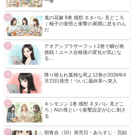
一冊
鬼の花嫁 9巻 感想 ネタバレ 見どころ
｜柚子の覚悟と衝撃の展開に息をのん
だ
アオアシブラザーフット2巻で瞬が再
挑戦！ユース合格後の変化が気にな
る…
降り積もれ孤独な死よ12巻が2026年4
月23日発売！ついに最終章へ突入
キシモジン 1巻 感想 ネタバレ 見どこ
ろ｜AIの母という衝撃設定が心に刺さ
る
朝食会（10）発売日・あらすじ・完結