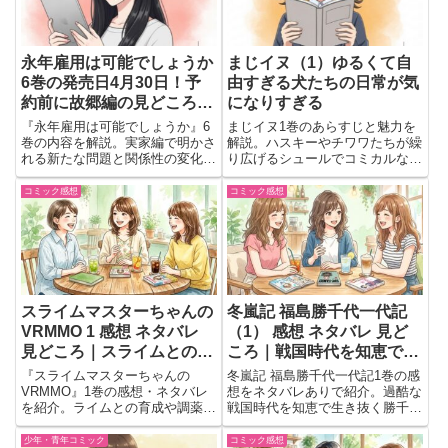
永年雇用は可能でしょうか
まじイヌ（1）ゆるくて自
6巻の発売日4月30日！予
由すぎる犬たちの日常が気
約前に故郷編の見どころ整
になりすぎる
理
『永年雇用は可能でしょうか』6
まじイヌ1巻のあらすじと魅力を
巻の内容を解説。実家編で明かさ
解説。ハスキーやチワワたちが繰
れる新たな問題と関係性の変化に
り広げるシュールでコミカルな日
注目。
常と大冒険、クセになる笑い満載
の犬漫画の見どころを紹介。
コミック感想
コミック感想
スライムマスターちゃんの
冬嵐記 福島勝千代一代記
VRMMO 1 感想 ネタバレ
（1） 感想 ネタバレ 見ど
見どころ｜スライムとのん
ころ｜戦国時代を知恵で生
びり遊んでいたら最強への
き抜く転生物語が面白い
『スライムマスターちゃんの
冬嵐記 福島勝千代一代記1巻の感
道が始まった
VRMMO』1巻の感想・ネタバレ
想をネタバレありで紹介。過酷な
を紹介。ライムとの育成や調薬、
戦国時代を知恵で生き抜く勝千代
のんびり楽しむVRMMOの魅力を
の魅力や重厚な世界観、続きが気
3人の会話形式でまとめていま
になる見どころをまとめました。
少年・青年コミック
コミック感想