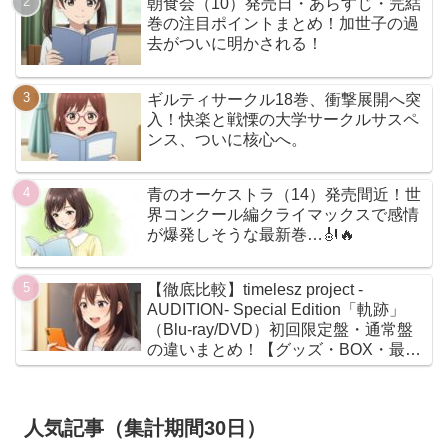
朝食会（10）発売日・あらすじ・完結
巻の注目ポイントまとめ！加世子の過
去がついに明かされる！
ギルティサークル18巻、衝撃展開へ突
入！快楽と戦慄の大学サークルサスペ
ンス、ついに核心へ。
青のオーケストラ（14）発売間近！世
界コンクール編クライマックスで感情
が爆発しそうな最新巻…🎻🔥
【徹底比較】timelesz project -
AUDITION- Special Edition「軌跡」
（Blu-ray/DVD）初回限定盤・通常盤
の違いまとめ！【グッズ・BOX・最安
値】
人気記事（集計期間30日）