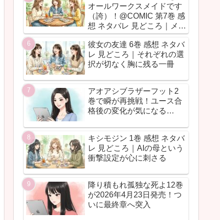
オールワークスメイドです
（誇）！@COMIC 第7巻 感
想 ネタバレ 見どころ｜メイ
ド魂が今回も全力だった
彼女の友達 6巻 感想 ネタバ
レ 見どころ｜それぞれの選
択が切なく胸に残る一冊
アオアシブラザーフット2
巻で瞬が再挑戦！ユース合
格後の変化が気になる…
キシモジン 1巻 感想 ネタバ
レ 見どころ｜AIの母という
衝撃設定が心に刺さる
降り積もれ孤独な死よ12巻
が2026年4月23日発売！つ
いに最終章へ突入