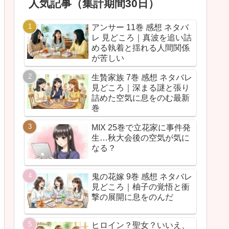
人気記事（集計期間30日）
アンサー 11巻 感想 ネタバ
レ 見どころ｜真波を追い詰
める執着と揺れる人間関係
が苦しい
生贄家族 7巻 感想 ネタバレ
見どころ｜深まる謎と張り
詰めた空気に息をのむ最新
巻
MIX 25巻で立花家に事件発
生…秋大会後の空気が気に
なる？
鬼の花嫁 9巻 感想 ネタバレ
見どころ｜柚子の覚悟と衝
撃の展開に息をのんだ
ヒロイン？聖女？いいえ、