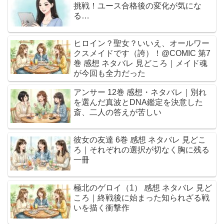
挑戦！ユース合格後の変化が気にな
る…
ヒロイン？聖女？いいえ、オールワー
クスメイドです（誇）！@COMIC 第7
巻 感想 ネタバレ 見どころ｜メイド魂
が今回も全力だった
アンサー 12巻 感想・ネタバレ｜別れ
を選んだ真波とDNA鑑定を決意した
斎、二人の答えが苦しい
彼女の友達 6巻 感想 ネタバレ 見どこ
ろ｜それぞれの選択が切なく胸に残る
一冊
極北のゲロイ（1） 感想 ネタバレ 見ど
ころ｜終戦後に始まった知られざる戦
いを描く衝撃作