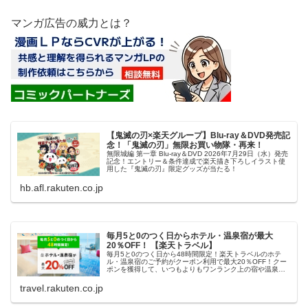
マンガ広告の威力とは？
【鬼滅の刃×楽天グループ】Blu-ray＆DVD発売記
念！「鬼滅の刃」無限お買い物隊・再来！
無限城編 第一章 Blu-ray＆DVD 2026年7月29日（水）発売
記念！エントリー＆条件達成で楽天描き下ろしイラスト使
用した『鬼滅の刃』限定グッズが当たる！
hb.afl.rakuten.co.jp
毎月5と0のつく日からホテル・温泉宿が最大
20％OFF！ 【楽天トラベル】
毎月5と0のつく日から48時間限定！楽天トラベルのホテ
ル・温泉宿のご予約がクーポン利用で最大20％OFF！クー
ポンを獲得して、いつもよりもワンランク上の宿や温泉宿
におトクに泊まろう！
travel.rakuten.co.jp