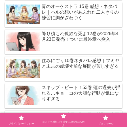
青のオーケストラ 15巻 感想・ネタバ
レ｜ハルの想いがあふれた二人きりの
練習に胸がざわつく
降り積もれ孤独な死よ12巻が2026年4
月23日発売！ついに最終章へ突入
住みにごり10巻ネタバレ感想｜フミヤ
と末吉の崩壊寸前な展開が苦しすぎる
スキップ・ビート！53巻 蓮の過去が揺
れる…キョーコの大胆な行動が気にな
りすぎる
MAO29巻発売日6月18日！紗那と大五
に何があったのか…気になりすぎる最
コミック感想に登場する3名の自己紹
プライバシーポリシー
プロフィール
新巻
介