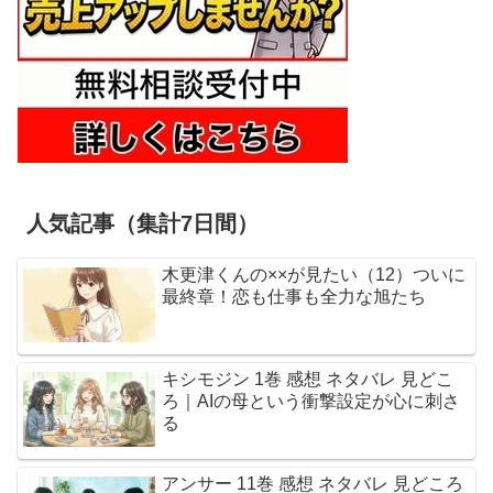
人気記事（集計7日間）
木更津くんの××が見たい（12）ついに
最終章！恋も仕事も全力な旭たち
キシモジン 1巻 感想 ネタバレ 見どこ
ろ｜AIの母という衝撃設定が心に刺さ
る
アンサー 11巻 感想 ネタバレ 見どころ