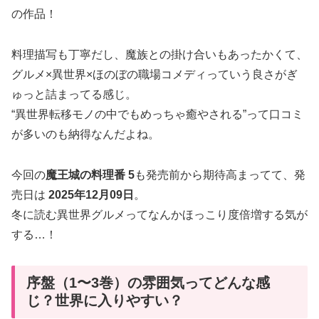
の作品！
料理描写も丁寧だし、魔族との掛け合いもあったかくて、
グルメ×異世界×ほのぼの職場コメディっていう良さがぎ
ゅっと詰まってる感じ。
“異世界転移モノの中でもめっちゃ癒やされる”って口コミ
が多いのも納得なんだよね。
今回の
魔王城の料理番 5
も発売前から期待高まってて、発
売日は
2025年12月09日
。
冬に読む異世界グルメってなんかほっこり度倍増する気が
する…！
序盤（1〜3巻）の雰囲気ってどんな感
じ？世界に入りやすい？