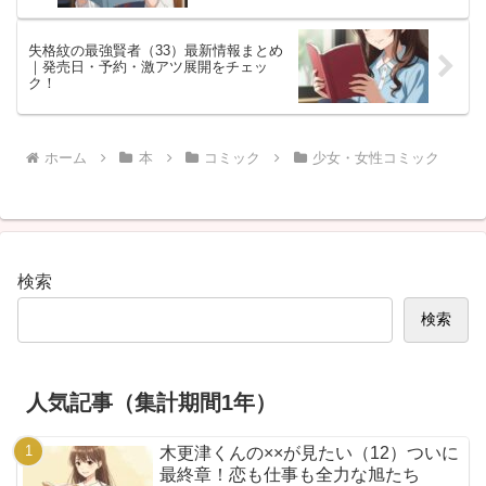
失格紋の最強賢者（33）最新情報まとめ
｜発売日・予約・激アツ展開をチェッ
ク！
ホーム
本
コミック
少女・女性コミック
検索
検索
人気記事（集計期間1年）
木更津くんの××が見たい（12）ついに
最終章！恋も仕事も全力な旭たち