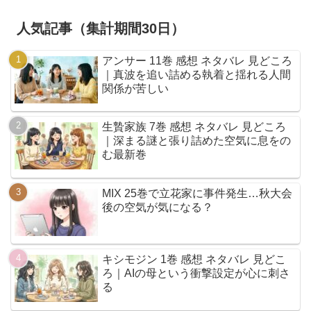
人気記事（集計期間30日）
アンサー 11巻 感想 ネタバレ 見どころ
｜真波を追い詰める執着と揺れる人間
関係が苦しい
生贄家族 7巻 感想 ネタバレ 見どころ
｜深まる謎と張り詰めた空気に息をの
む最新巻
MIX 25巻で立花家に事件発生…秋大会
後の空気が気になる？
キシモジン 1巻 感想 ネタバレ 見どこ
ろ｜AIの母という衝撃設定が心に刺さ
る