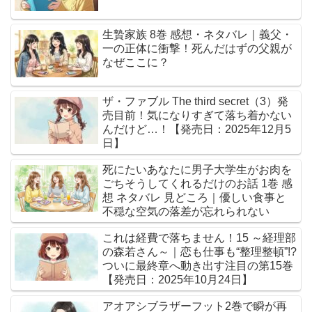
生贄家族 8巻 感想・ネタバレ｜義父・
一の正体に衝撃！死んだはずの父親が
なぜここに？
ザ・ファブル The third secret（3）発
売目前！気になりすぎて落ち着かない
んだけど…！【発売日：2025年12月5
日】
死にたいあなたに男子大学生がお肉を
ごちそうしてくれるだけのお話 1巻 感
想 ネタバレ 見どころ｜優しい食事と
不穏な空気の落差が忘れられない
これは経費で落ちません！15 ～経理部
の森若さん～｜恋も仕事も“整理整頓”!?
ついに最終章へ動き出す注目の第15巻
【発売日：2025年10月24日】
アオアシブラザーフット2巻で瞬が再