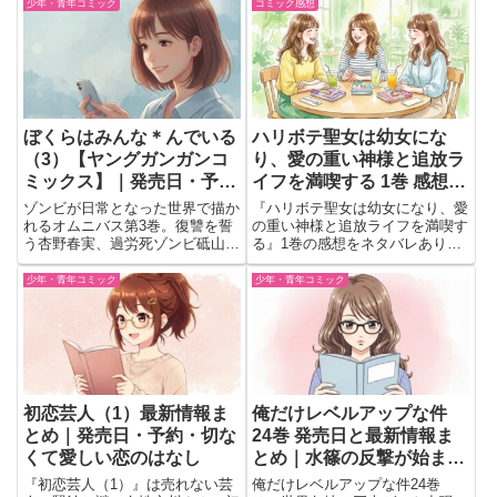
葉のやり取りを会話形式でまとめ
は愛されると死ぬ』『クソゲー悪
少年・青年コミック
コミック感想
ました。
役令嬢』など、恋愛・逆転・溺
愛・異世界ファンタジーの見どこ
ろをネタバレを抑えて紹介しま
す。
ぼくらはみんな＊んでいる
ハリボテ聖女は幼女にな
（3）【ヤングガンガンコ
り、愛の重い神様と追放ラ
ミックス】｜発売日・予約
イフを満喫する 1巻 感想
情報まとめ
ネタバレ 見どころ｜追放
ゾンビが日常となった世界で描か
『ハリボテ聖女は幼女になり、愛
から始まる自由な新生活が
れるオムニバス第3巻。復讐を誓
の重い神様と追放ライフを満喫す
う杏野春実、過労死ゾンビ砥山く
る』1巻の感想をネタバレありで
印象的
ん、ゾンビ夫婦など、人間以上に
紹介。シャーレーンと神様の掛け
人間くさい物語が揃う最新刊。
合いや人生をやり直す物語の魅力
少年・青年コミック
少年・青年コミック
を語っています。
初恋芸人（1）最新情報ま
俺だけレベルアップな件
とめ｜発売日・予約・切な
24巻 発売日と最新情報ま
くて愛しい恋のはなし
とめ｜水篠の反撃が始まる
重要巻
『初恋芸人（1）』は売れない芸
俺だけレベルアップな件24巻