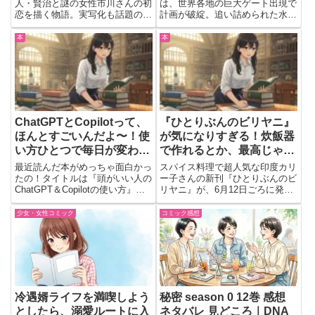
人・賢治と謎の女性市川さんの初
は、世界各地の巨大ゲート出現で
恋を描く物語。実写化も話題の小
計画が破綻。追い詰められた水篠
説を漫画化。芸人としての葛藤と
が反撃へ動き出す。
切ない恋愛模様に浸れる第1巻。
DUBU×Chugongが描く超人気ク
本
本
エスト第24巻。
ChatGPTとCopilotって、
『ひとりぶんのビリヤニ』
ほんとすごいんだよ〜！使
が気になりすぎる！炊飯器
い方ひとつで毎日が変わる
で作れるとか、最高じゃ
話
ん？
最近読んだ本がめっちゃ面白かっ
スパイス料理で超人気な印度カリ
たの！タイトルは『頭がいい人の
ー子さんの新刊『ひとりぶんのビ
ChatGPT＆Copilotの使い方』っ
リヤニ』が、6月12日ごろに発売
ていうんだけど、これ、AIの使い
されるらしくて、めっちゃ気にな
方をわかりやすく教えてくれる本
ってる。ビリヤニっておしゃれだ
少女・女性コミック
コミック感想
で、読んでるだけで仕事とか勉強
けど難しそうなイメージあるじゃ
がどんどんラクになりそうな感
ん？でもこの本、炊飯器とかフラ
じ。難しい説明とか...
イパン、日本のお米でも作れる...
冷遇婿ライフを満喫しよう
秘密 season 0 12巻 感想
としたら、溺愛ルートに入
ネタバレ 見どころ｜DNA