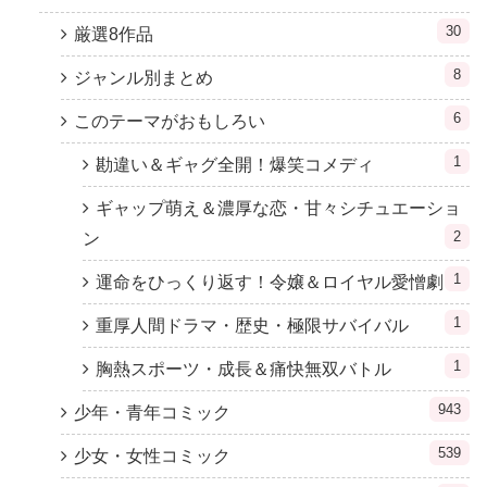
30
厳選8作品
8
ジャンル別まとめ
6
このテーマがおもしろい
1
勘違い＆ギャグ全開！爆笑コメディ
ギャップ萌え＆濃厚な恋・甘々シチュエーショ
2
ン
1
運命をひっくり返す！令嬢＆ロイヤル愛憎劇
1
重厚人間ドラマ・歴史・極限サバイバル
1
胸熱スポーツ・成長＆痛快無双バトル
943
少年・青年コミック
539
少女・女性コミック