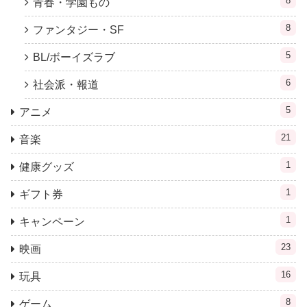
8
青春・学園もの
8
ファンタジー・SF
5
BL/ボーイズラブ
6
社会派・報道
5
アニメ
21
音楽
1
健康グッズ
1
ギフト券
1
キャンペーン
23
映画
16
玩具
8
ゲーム