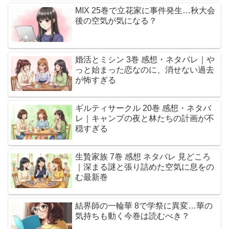
MIX 25巻で立花家に事件発生…秋大会
後の空気が気になる？
婚活とミシン 3巻 感想・ネタバレ｜や
っと始まった恋なのに、消せない過去
が怖すぎる
ギルティサークル 20巻 感想・ネタバ
レ｜キャンプの夜と林たちの計画が不
穏すぎる
生贄家族 7巻 感想 ネタバレ 見どころ
｜深まる謎と張り詰めた空気に息をの
む最新巻
結界師の一輪華 8で学祭に異変…華の
気持ちも動く今巻は読むべき？