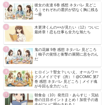
彼女の友達 6巻 感想 ネタバレ 見どこ
ろ｜それぞれの選択が切なく胸に残る
一冊
木更津くんの××が見たい（12）ついに
最終章！恋も仕事も全力な旭たち
鬼の花嫁 9巻 感想 ネタバレ 見どころ
｜柚子の覚悟と衝撃の展開に息をのん
だ
ヒロイン？聖女？いいえ、オールワー
クスメイドです（誇）！@COMIC 第7
巻 感想 ネタバレ 見どころ｜メイド魂
が今回も全力だった
朝食会（10）発売日・あらすじ・完結
巻の注目ポイントまとめ！加世子の過
去がついに明かされる！