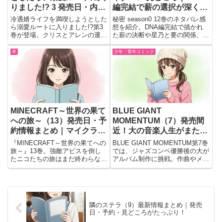
りました!? 3 発売日・内容
編完結で薪の選択が深く胸
まとめ｜予約情報つき✨
に残る
冷遇婿ライフを満喫しようとした
秘密 season0 12巻のネタバレ感
ら溺愛ルートに入りました!?第3
想を紹介。DNA編完結で描かれ
巻が登場。クリスとアレンの運命
た薪の決断や星乃と要の関係、人
が揺らぐ新展開を紹介します。
は遺伝で決まるのかというテーマ
まで、読後の余韻を会話形式で語
本
少年・青年コミック
ります。
MINECRAFT～世界の果て
BLUE GIANT
への旅～（13）発売日・予
MOMENTUM（7）発売間
約情報まとめ｜マイクラ世
近！大の音楽人生がまた大
界を冒険する人気コミック
きく動き出す最新巻に期待
『MINECRAFT～世界の果てへの
BLUE GIANT MOMENTUM第7巻
最新巻
が止まらない…🎷🔥
旅～』13巻。強敵アビスを倒し
では、ジャズコンペ優勝後の大が
たニコたちの旅はまだ終わらな
アルバム制作に挑戦。作曲やメン
い。不気味な森やMODの脅威、
バーとの衝突など困難を乗り越え
新たな敵メテオの野望が迫る中、
る成長物語を描く最新刊です。
仲間たちの絆で冒険を続ける。
隣のステラ（9）最新情報まとめ｜発売
日・予約・見どころがたっぷり！