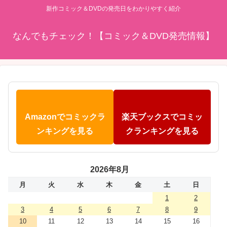
新作コミック＆DVDの発売日をわかりやすく紹介
なんでもチェック！【コミック＆DVD発売情報】
Amazonでコミックラ
楽天ブックスでコミッ
ンキングを見る
クランキングを見る
2026年8月
月
火
水
木
金
土
日
1
2
3
4
5
6
7
8
9
10
11
12
13
14
15
16