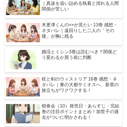
｜真波を追い詰める執着と揺れる人間
関係が苦しい
木更津くんの××が見たい 13巻 感想・
ネタバレ｜遠回りした二人の「その
後」が胸に残る
婚活とミシン3巻は読むべき？関係ど
う変わるか買う前に判断
杖と剣のウィストリア 16巻 感想・ネ
タバレ｜東の大都サミオスへ、新章の
旅立ちがワクワクする！
朝食会（10）発売日・あらすじ・完結
巻の注目ポイントまとめ！加世子の過
去がついに明かされる！