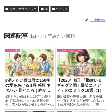
少女・女性コミック
本
コミック
kuchikomi
関連記事
あわせて読みたい新刊
コミック感想
このテーマがおもしろい
#消えたい僕は君に150字
【2026年版】「勘違い＆
の愛をあげる 1巻 感想 ネ
ギャグ全開！爆笑コメデ
タバレ 見どころ｜静かな
ィ」のコミック10選（1）
言葉が少しずつ心へ届く青
#消えたい僕は君に150字の愛を
婚約破棄や没落令嬢、悪役令嬢、
春物語
あげる1巻のネタバレ感想を紹
やり直し人生などが楽しめるおす
介。雫と駆が紡ぐ優しい物語や
すめ漫画10作品を紹介。『没落
150字に込めた想い、心に残る言
令嬢の悪党賛歌』『オリヴィア嬢