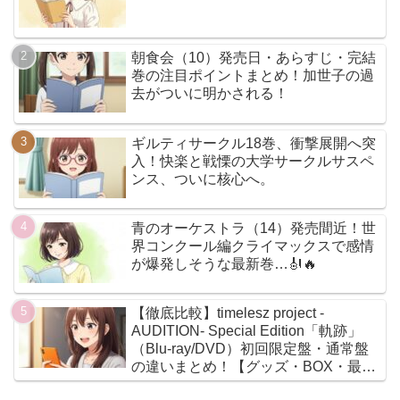
朝食会（10）発売日・あらすじ・完結
巻の注目ポイントまとめ！加世子の過
去がついに明かされる！
ギルティサークル18巻、衝撃展開へ突
入！快楽と戦慄の大学サークルサスペ
ンス、ついに核心へ。
青のオーケストラ（14）発売間近！世
界コンクール編クライマックスで感情
が爆発しそうな最新巻…🎻🔥
【徹底比較】timelesz project -
AUDITION- Special Edition「軌跡」
（Blu-ray/DVD）初回限定盤・通常盤
の違いまとめ！【グッズ・BOX・最安
値】