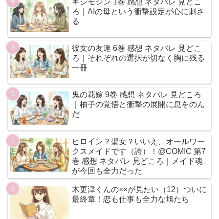
キシモジン 1巻 感想 ネタバレ 見どこ
ろ｜AIの母という衝撃設定が心に刺さ
る
彼女の友達 6巻 感想 ネタバレ 見どこ
ろ｜それぞれの選択が切なく胸に残る
一冊
鬼の花嫁 9巻 感想 ネタバレ 見どころ
｜柚子の覚悟と衝撃の展開に息をのん
だ
ヒロイン？聖女？いいえ、オールワー
クスメイドです（誇）！@COMIC 第7
巻 感想 ネタバレ 見どころ｜メイド魂
が今回も全力だった
木更津くんの××が見たい（12）ついに
最終章！恋も仕事も全力な旭たち