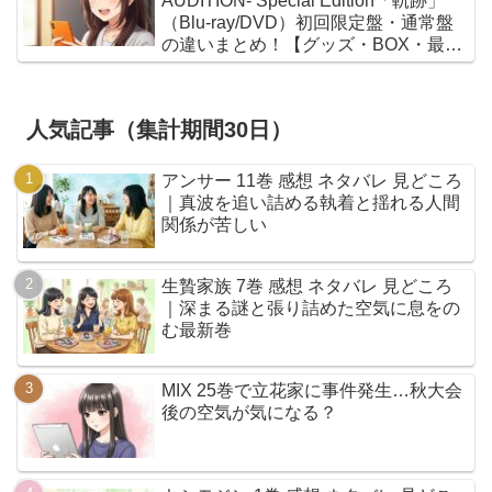
AUDITION- Special Edition「軌跡」
（Blu-ray/DVD）初回限定盤・通常盤
の違いまとめ！【グッズ・BOX・最安
値】
人気記事（集計期間30日）
アンサー 11巻 感想 ネタバレ 見どころ
｜真波を追い詰める執着と揺れる人間
関係が苦しい
生贄家族 7巻 感想 ネタバレ 見どころ
｜深まる謎と張り詰めた空気に息をの
む最新巻
MIX 25巻で立花家に事件発生…秋大会
後の空気が気になる？