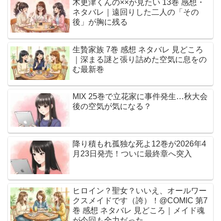
木更津くんの××が見たい 13巻 感想・
ネタバレ｜遠回りした二人の「その
後」が胸に残る
生贄家族 7巻 感想 ネタバレ 見どころ
｜深まる謎と張り詰めた空気に息をの
む最新巻
MIX 25巻で立花家に事件発生…秋大会
後の空気が気になる？
降り積もれ孤独な死よ12巻が2026年4
月23日発売！ついに最終章へ突入
ヒロイン？聖女？いいえ、オールワー
クスメイドです（誇）！@COMIC 第7
巻 感想 ネタバレ 見どころ｜メイド魂
が今回も全力だった