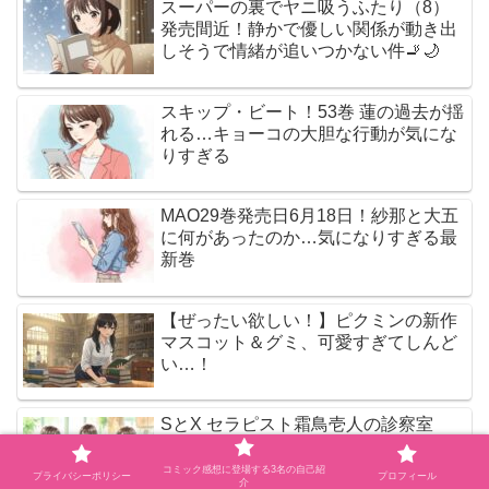
スーパーの裏でヤニ吸うふたり（8）
発売間近！静かで優しい関係が動き出
しそうで情緒が追いつかない件🚬🌙
スキップ・ビート！53巻 蓮の過去が揺
れる…キョーコの大胆な行動が気にな
りすぎる
MAO29巻発売日6月18日！紗那と大五
に何があったのか…気になりすぎる最
新巻
【ぜったい欲しい！】ピクミンの新作
マスコット＆グミ、可愛すぎてしんど
い…！
SとX セラピスト霜鳥壱人の診察室
（1） 感想 ネタバレ 見どころ｜性の悩
みと向き合う人々を丁寧に描いた一冊
コミック感想に登場する3名の自己紹
プライバシーポリシー
プロフィール
介