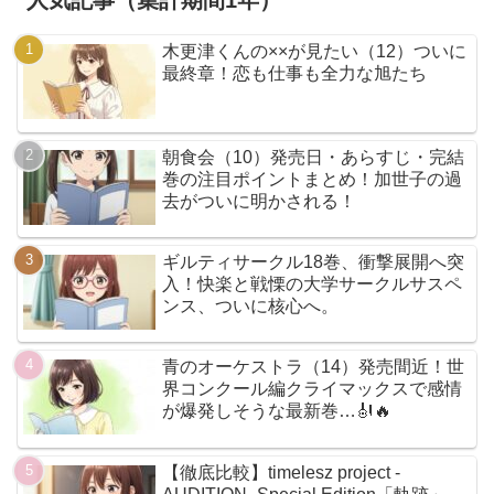
人気記事（集計期間1年）
木更津くんの××が見たい（12）ついに
最終章！恋も仕事も全力な旭たち
朝食会（10）発売日・あらすじ・完結
巻の注目ポイントまとめ！加世子の過
去がついに明かされる！
ギルティサークル18巻、衝撃展開へ突
入！快楽と戦慄の大学サークルサスペ
ンス、ついに核心へ。
青のオーケストラ（14）発売間近！世
界コンクール編クライマックスで感情
が爆発しそうな最新巻…🎻🔥
【徹底比較】timelesz project -