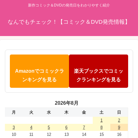
新作コミック＆DVDの発売日をわかりやすく紹介
なんでもチェック！【コミック＆DVD発売情報】
Amazonでコミックラ
楽天ブックスでコミッ
ンキングを見る
クランキングを見る
2026年8月
月
火
水
木
金
土
日
1
2
3
4
5
6
7
8
9
10
11
12
13
14
15
16