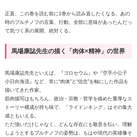
正直、この巻を読む前に1巻から読み直したくなる。あの
時のプルチノフの言葉、行動、全部に意味があったんだっ
て気づく系の展開、絶対くる。
馬場康誌先生の描く「肉体×精神」の世界
馬場康誌先生といえば、『ゴロセウム』や『空手小公子
小日向海流』など、常に“肉体”と“信念”を軸にした作品を
描いてきた作家。
筋肉描写はもちろん、政治・宗教・哲学を絡めた重厚なス
トーリー構成が持ち味で、「ライドンキング」はその集大
成ともいえる。
ただ強いだけじゃなく、どんな存在にも敬意を払い、理解
しようとするプルチノフの姿勢は、もはや現代の英雄像そ