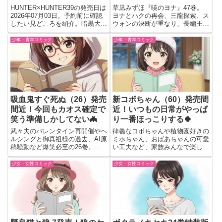
巻
展開が来そう…🌙
HUNTER×HUNTER39の発売日は
草凪みずほ『暁のヨナ』47巻。
2026年07月03日。予約前に確認
ヨナとハクの再会、三龍探索、ス
したい見どころを紹介。暗黒大陸
ウォンの決断が重なり、長編王国
を目指す船内で続くマフィア抗争
ロマンはいよいよクライマックス
や幻影旅団、ヒソカの動向が気に
へ。
少年・青年コミック
少年・青年コミック
なる人向けに内容をチェック。
吸血鬼すぐ死ぬ（26）発売
新コボちゃん（60）発売間
間近！今回もカオス確定で
近！いつもの日常がやっぱ
笑う準備しかしてない🦇
り一番ほっこりする🍀
武々夫のバレンタイン再開催やヘ
律義なコボちゃんや植物園好きの
ルシングと御真祖様の過去、AI原
ミホちゃん、おばあちゃんの可愛
稿騒動など爆笑必至の26巻。ド
い工夫など、家族みんなで楽しめ
ラルク女体化や幻の読み切りも収
る心温まる日常ギャグが満載の第
録の豪華巻。
60巻。
少女・女性コミック
少女・女性コミック