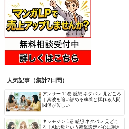
人気記事（集計7日間）
アンサー 11巻 感想 ネタバレ 見どころ
｜真波を追い詰める執着と揺れる人間
関係が苦しい
キシモジン 1巻 感想 ネタバレ 見どこ
ろ｜AIの母という衝撃設定が心に刺さ