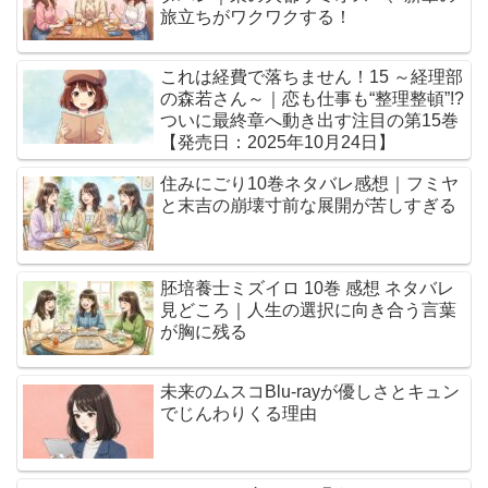
旅立ちがワクワクする！
これは経費で落ちません！15 ～経理部
の森若さん～｜恋も仕事も“整理整頓”!?
ついに最終章へ動き出す注目の第15巻
【発売日：2025年10月24日】
住みにごり10巻ネタバレ感想｜フミヤ
と末吉の崩壊寸前な展開が苦しすぎる
胚培養士ミズイロ 10巻 感想 ネタバレ
見どころ｜人生の選択に向き合う言葉
が胸に残る
未来のムスコBlu-rayが優しさとキュン
でじんわりくる理由