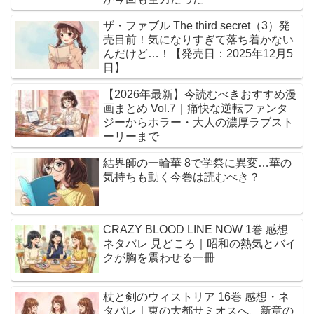
ザ・ファブル The third secret（3）発
売目前！気になりすぎて落ち着かない
んだけど…！【発売日：2025年12月5
日】
【2026年最新】今読むべきおすすめ漫
画まとめ Vol.7｜痛快な逆転ファンタ
ジーからホラー・大人の濃厚ラブスト
ーリーまで
結界師の一輪華 8で学祭に異変…華の
気持ちも動く今巻は読むべき？
CRAZY BLOOD LINE NOW 1巻 感想
ネタバレ 見どころ｜昭和の熱気とバイ
クが胸を震わせる一冊
杖と剣のウィストリア 16巻 感想・ネ
タバレ｜東の大都サミオスへ、新章の