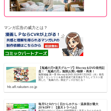
マンガ広告の威力とは？
【鬼滅の刃×楽天グループ】Blu-ray＆DVD発売記
念！「鬼滅の刃」無限お買い物隊・再来！
無限城編 第一章 Blu-ray＆DVD 2026年7月29日（水）発売
記念！エントリー＆条件達成で楽天描き下ろしイラスト使
用した『鬼滅の刃』限定グッズが当たる！
hb.afl.rakuten.co.jp
毎月5と0のつく日からホテル・温泉宿が最大
20％OFF！ 【楽天トラベル】
毎月5と0のつく日から48時間限定！楽天トラベルのホテ