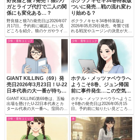
野良猫と狼 7発売！狼のケ
ボクラノキセキ34巻特装版
ガとライブ代打で二人の関
ついに発売…戦の流れ変わ
係にも変化ある…？
り始める？
野良猫と狼7の発売日は2026年07
ボクラノキセキ34巻特装版は
月17日。予約前に確認したい見
2026年05月29日発売。奇襲で揺
どころを紹介。狼のケガやライブ
れる戦況やユージンの決意が大き
代打、環が考える二人の未来など
な見どころに。描き下ろし小冊子
関係変化が気になる最新巻をチェ
付き特装版の予約前に内容をチェ
少年・青年コミック
少年・青年コミック
ック
ック。
GIANT KILLING（69）発
ホテル・メッツァペウラへ
売日2026年3月23日！U-22
ようこそ8巻、ジュン帰国
日本代表の大一番が待ちき
前に事件発生…この空気か
れない⚽
なり気になる
GIANT KILLING第69巻は、五輪
ホテル・メッツァペウラへようこ
出場を懸けたU-22日本代表とカ
そ8巻の発売日は2026年05月15
タール代表の大一番へ。窪田の想
日。予約前に知りたい見どころ
いを背負い、負けられない戦いが
や、ジュン帰国前に起きる立てこ
キックオフする注目の最新刊。
もり事件の展開を中心に読む価値
少年・青年コミック
本
をチェックできる内容を紹介