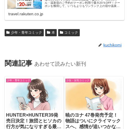
ル・温泉宿のご予約がクーポン利用で最大20％OFF！クー
ポンを獲得して、いつもよりもワンランク上の宿や温泉宿
におトクに泊まろう！
travel.rakuten.co.jp
少年・青年コミック
本
コミック
kuchikomi
関連記事
あわせて読みたい新刊
少年・青年コミック
少女・女性コミック
HUNTER×HUNTER39発
暁のヨナ 47巻発売予定！
売日決定！旅団とヒソカの
物語はついにクライマック
行方が気になりすぎる最新
スへ、感情が追いつかない