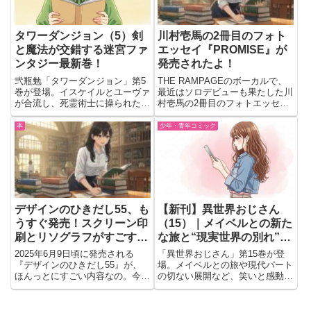
タワーダンジョン（5）剣
川村壱馬の2冊目のフォト
と魔法が交錯する迷宮ファ
エッセイ『PROMISE』が
ンタジー最新巻！
発売されたよ！
弐瓶勉「タワーダンジョン」第5
THE RAMPAGEのボーカルで、
巻が登場。イスケイルとユーヴァ
最近はソロデビューも果たした川
が合流し、死霊術士に操られた仲
村壱馬の2冊目のフォトエッセイ
間カラーシュとの激闘が展開。剣
『PROMISE』が発売されたんだ
と魔法の迷宮ファンタジーがさら
って！ 音楽活動だけじゃなく
本
少年・青年コミック
に熾烈さを増す注目巻。
て、映画やドラマにも出演してい
る川村壱馬だけど、今回はイギリ
スで撮影された素敵な写...
デザインのひきだし55、も
【新刊】異世界おじさん
うすぐ発売！スクリーン印
（15）｜メイベルとの新た
刷とリソグラフがすごすぎ
な旅と“現実世界の別れ”が
る！
交差する最新巻
2025年6月9日頃に発売される
「異世界おじさん」第15巻が登
『デザインのひきだし55』が、
場。メイベルとの旅や現代パート
ほんっとにすごい内容なの。今回
の切ない展開など、笑いと感動の
の特集は「スクリーン印刷」と
見どころを紹介。
「リソグラフ」っていう、ちょっ
とマニアックだけどめっちゃおし