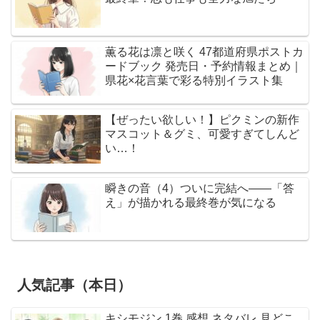
薫る花は凛と咲く 47都道府県ポストカ
ードブック 発売日・予約情報まとめ｜
県花×花言葉で彩る特別イラスト集
【ぜったい欲しい！】ピクミンの新作
マスコット＆グミ、可愛すぎてしんど
い…！
瞬きの音（4）ついに完結へ――「答
え」が描かれる最終巻が気になる
人気記事（本日）
キシモジン 1巻 感想 ネタバレ 見どこ