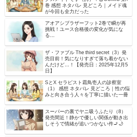
巻 感想 ネタバレ 見どころ｜メイド魂
が今回も全力だった
アオアシブラザーフット2巻で瞬が再
挑戦！ユース合格後の変化が気にな
る…
ザ・ファブル The third secret（3）発
売目前！気になりすぎて落ち着かない
んだけど…！【発売日：2025年12月5
日】
SとX セラピスト霜鳥壱人の診察室
（1） 感想 ネタバレ 見どころ｜性の悩
みと向き合う人々を丁寧に描いた一冊
スーパーの裏でヤニ吸うふたり（8）
発売間近！静かで優しい関係が動き出
しそうで情緒が追いつかない件🚬🌙