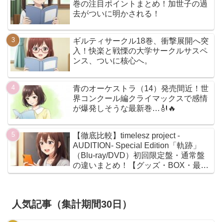
巻の注目ポイントまとめ！加世子の過
去がついに明かされる！
ギルティサークル18巻、衝撃展開へ突
入！快楽と戦慄の大学サークルサスペ
ンス、ついに核心へ。
青のオーケストラ（14）発売間近！世
界コンクール編クライマックスで感情
が爆発しそうな最新巻…🎻🔥
【徹底比較】timelesz project -
AUDITION- Special Edition「軌跡」
（Blu-ray/DVD）初回限定盤・通常盤
の違いまとめ！【グッズ・BOX・最安
値】
人気記事（集計期間30日）