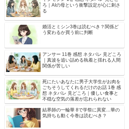
ろ｜AIの母という衝撃設定が心に刺さ
る
婚活とミシン3巻は読むべき？関係ど
う変わるか買う前に判断
アンサー 11巻 感想 ネタバレ 見どころ
｜真波を追い詰める執着と揺れる人間
関係が苦しい
死にたいあなたに男子大学生がお肉を
ごちそうしてくれるだけのお話 1巻 感
想 ネタバレ 見どころ｜優しい食事と
不穏な空気の落差が忘れられない
結界師の一輪華 8で学祭に異変…華の
気持ちも動く今巻は読むべき？