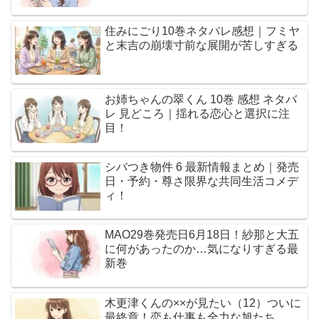
住みにごり10巻ネタバレ感想｜フミヤ
と末吉の崩壊寸前な展開が苦しすぎる
お姉ちゃんの翠くん 10巻 感想 ネタバ
レ 見どころ｜揺れる恋心と選択に注
目！
シバつき物件 6 最新情報まとめ｜発売
日・予約・尊さ限界な共同生活コメデ
ィ！
MAO29巻発売日6月18日！紗那と大五
に何があったのか…気になりすぎる最
新巻
木更津くんの××が見たい（12）ついに
最終章！恋も仕事も全力な旭たち