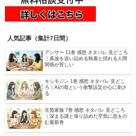
人気記事（集計7日間）
アンサー 11巻 感想 ネタバレ 見どころ
｜真波を追い詰める執着と揺れる人間
関係が苦しい
キシモジン 1巻 感想 ネタバレ 見どこ
ろ｜AIの母という衝撃設定が心に刺さ
る
生贄家族 7巻 感想 ネタバレ 見どころ
｜深まる謎と張り詰めた空気に息をの
む最新巻