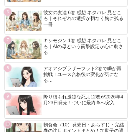
彼女の友達 6巻 感想 ネタバレ 見どこ
ろ｜それぞれの選択が切なく胸に残る
一冊
キシモジン 1巻 感想 ネタバレ 見どこ
ろ｜AIの母という衝撃設定が心に刺さ
る
アオアシブラザーフット2巻で瞬が再
挑戦！ユース合格後の変化が気にな
る…
降り積もれ孤独な死よ12巻が2026年4
月23日発売！ついに最終章へ突入
朝食会（10）発売日・あらすじ・完結
巻の注目ポイントまとめ！加世子の過