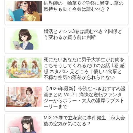
結界師の一輪華 8で学祭に異変…華の
気持ちも動く今巻は読むべき？
婚活とミシン3巻は読むべき？関係ど
う変わるか買う前に判断
死にたいあなたに男子大学生がお肉を
ごちそうしてくれるだけのお話 1巻 感
想 ネタバレ 見どころ｜優しい食事と
不穏な空気の落差が忘れられない
【2026年最新】今読むべきおすすめ漫
画まとめ Vol.7｜痛快な逆転ファンタ
ジーからホラー・大人の濃厚ラブスト
ーリーまで
MIX 25巻で立花家に事件発生…秋大会
後の空気が気になる？