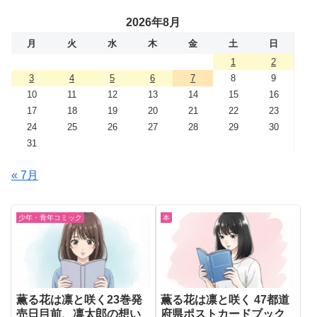
2026年8月
月
火
水
木
金
土
日
1
2
3
4
5
6
7
8
9
10
11
12
13
14
15
16
17
18
19
20
21
22
23
24
25
26
27
28
29
30
31
« 7月
少年・青年コミック
本
薫る花は凛と咲く23巻発
薫る花は凛と咲く 47都道
売日目前、凛太郎の想い
府県ポストカードブック