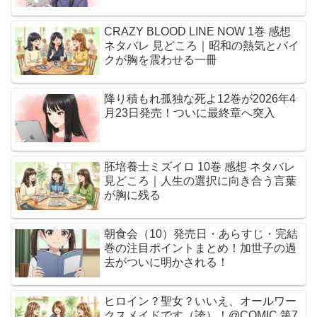
CRAZY BLOOD LINE NOW 1巻 感想
ネタバレ 見どころ｜昭和の熱気とバイ
クが胸を震わせる一冊
降り積もれ孤独な死よ12巻が2026年4
月23日発売！ついに最終章へ突入
胚培養士ミズイロ 10巻 感想 ネタバレ
見どころ｜人生の選択に向き合う言葉
が胸に残る
朝食会（10）発売日・あらすじ・完結
巻の注目ポイントまとめ！加世子の過
去がついに明かされる！
ヒロイン？聖女？いいえ、オールワー
クスメイドです（誇）！@COMIC 第7