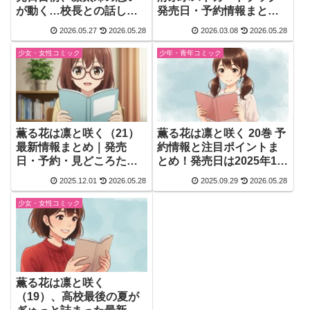
が動く…校長との話し合
発売日・予約情報まとめ
いが気になる
｜県花×花言葉で彩る特別
2026.05.27
2026.05.28
2026.03.08
2026.05.28
イラスト集
少女・女性コミック
少年・青年コミック
薫る花は凛と咲く（21）
薫る花は凛と咲く 20巻 予
最新情報まとめ｜発売
約情報と注目ポイントま
日・予約・見どころたっ
とめ！発売日は2025年10
ぷり！
月9日
2025.12.01
2026.05.28
2025.09.29
2026.05.28
少女・女性コミック
薫る花は凛と咲く
（19）、高校最後の夏が