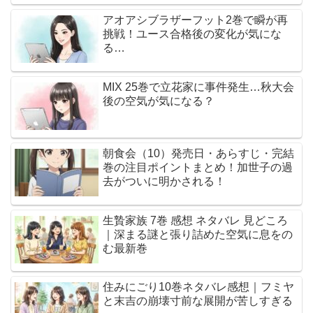
アオアシブラザーフット2巻で瞬が再
挑戦！ユース合格後の変化が気にな
る…
MIX 25巻で立花家に事件発生…秋大会
後の空気が気になる？
朝食会（10）発売日・あらすじ・完結
巻の注目ポイントまとめ！加世子の過
去がついに明かされる！
生贄家族 7巻 感想 ネタバレ 見どころ
｜深まる謎と張り詰めた空気に息をの
む最新巻
住みにごり10巻ネタバレ感想｜フミヤ
と末吉の崩壊寸前な展開が苦しすぎる