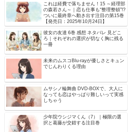
これは経費で落ちません！15 ～経理部
の森若さん～｜恋も仕事も“整理整頓”!?
ついに最終章へ動き出す注目の第15巻
【発売日：2025年10月24日】
彼女の友達 6巻 感想 ネタバレ 見どこ
ろ｜それぞれの選択が切なく胸に残る
一冊
未来のムスコBlu-rayが優しさとキュン
でじんわりくる理由
ムサシノ輪舞曲 DVD-BOXで、大人に
なっても恋はやっぱり難しいって実感
しちゃう
少年院ウシジマくん（7）｜極限の選
択と葛藤が交錯する注目巻