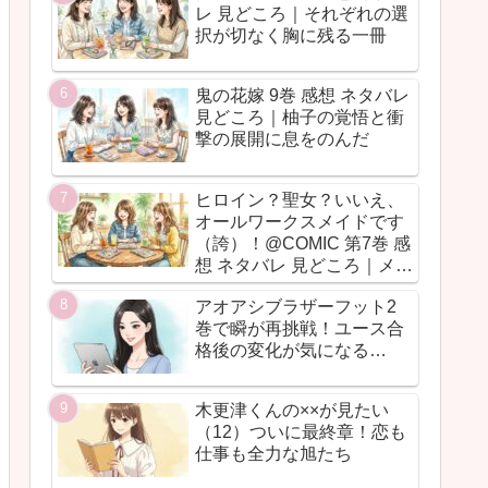
レ 見どころ｜それぞれの選
択が切なく胸に残る一冊
鬼の花嫁 9巻 感想 ネタバレ
見どころ｜柚子の覚悟と衝
撃の展開に息をのんだ
ヒロイン？聖女？いいえ、
オールワークスメイドです
（誇）！@COMIC 第7巻 感
想 ネタバレ 見どころ｜メイ
ド魂が今回も全力だった
アオアシブラザーフット2
巻で瞬が再挑戦！ユース合
格後の変化が気になる…
木更津くんの××が見たい
（12）ついに最終章！恋も
仕事も全力な旭たち