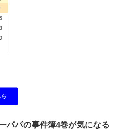
9
6
3
0
ちら
一パパの事件簿4巻が気になる