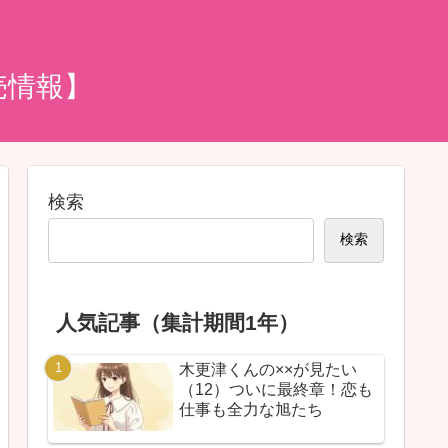
売情報】
検索
検索
人気記事（集計期間1年）
木更津くんの××が見たい
（12）ついに最終章！恋も
仕事も全力な旭たち