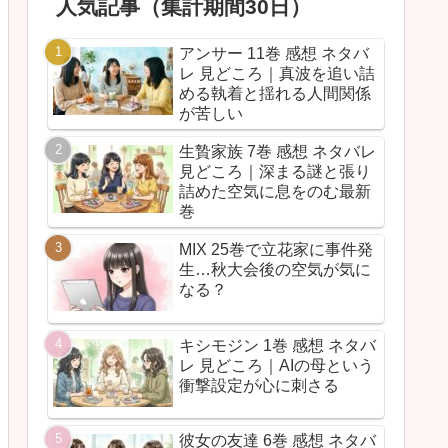
人気記事（集計期間30日）
アンサー 11巻 感想 ネタバ
レ 見どころ｜真波を追い詰
める執着と揺れる人間関係
が苦しい
生贄家族 7巻 感想 ネタバレ
見どころ｜深まる謎と張り
詰めた空気に息をのむ最新
巻
MIX 25巻で立花家に事件発
生…秋大会後の空気が気に
なる？
キシモジン 1巻 感想 ネタバ
レ 見どころ｜AIの母という
衝撃設定が心に刺さる
彼女の友達 6巻 感想 ネタバ