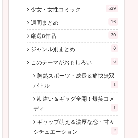
539
少女・女性コミック
16
週間まとめ
30
厳選8作品
8
ジャンル別まとめ
6
このテーマがおもしろい
胸熱スポーツ・成長＆痛快無双
1
バトル
勘違い＆ギャグ全開！爆笑コメ
1
ディ
ギャップ萌え＆濃厚な恋・甘々
2
シチュエーション