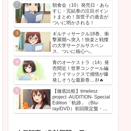
朝食会（10）発売日・あら
すじ・完結巻の注目ポイン
トまとめ！加世子の過去が
ついに明かされる！
ギルティサークル18巻、衝
撃展開へ突入！快楽と戦慄
の大学サークルサスペン
ス、ついに核心へ。
青のオーケストラ（14）発
売間近！世界コンクール編
クライマックスで感情が爆
発しそうな最新巻…🎻🔥
【徹底比較】timelesz
project -AUDITION- Special
Edition「軌跡」（Blu-
ray/DVD）初回限定盤・通
常盤の違いまとめ！【グッ
ズ・BOX・最安値】