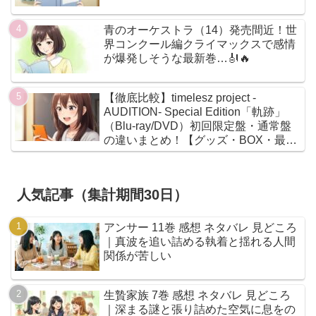
青のオーケストラ（14）発売間近！世
界コンクール編クライマックスで感情
が爆発しそうな最新巻…🎻🔥
【徹底比較】timelesz project -
AUDITION- Special Edition「軌跡」
（Blu-ray/DVD）初回限定盤・通常盤
の違いまとめ！【グッズ・BOX・最安
値】
人気記事（集計期間30日）
アンサー 11巻 感想 ネタバレ 見どころ
｜真波を追い詰める執着と揺れる人間
関係が苦しい
生贄家族 7巻 感想 ネタバレ 見どころ
｜深まる謎と張り詰めた空気に息をの