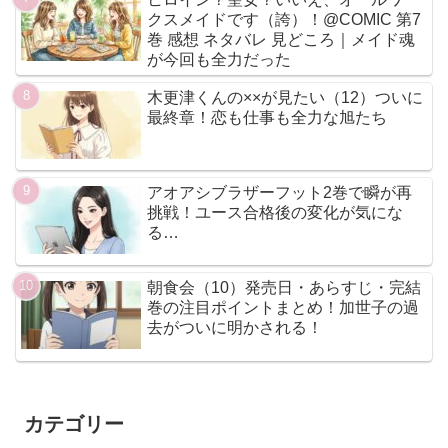
クスメイドです（誇）！@COMIC 第7
巻 感想 ネタバレ 見どころ｜メイド魂
が今回も全力だった
木更津くんの××が見たい（12）ついに
最終章！恋も仕事も全力な旭たち
アオアシブラザーフット2巻で瞬が再
挑戦！ユース合格後の変化が気にな
る…
朝食会（10）発売日・あらすじ・完結
巻の注目ポイントまとめ！加世子の過
去がついに明かされる！
カテゴリー