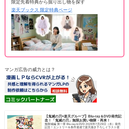
限定先着特典から掘り出し物を探す
楽天ブックス 限定特典ページ
マンガ広告の威力とは？
【鬼滅の刃×楽天グループ】Blu-ray＆DVD発売記
念！「鬼滅の刃」無限お買い物隊・再来！
無限城編 第一章 Blu-ray＆DVD 2026年7月29日（水）発売
記念！エントリー＆条件達成で楽天描き下ろしイラスト使