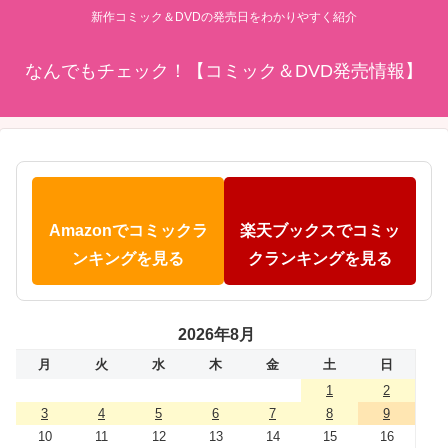
新作コミック＆DVDの発売日をわかりやすく紹介
なんでもチェック！【コミック＆DVD発売情報】
Amazonでコミックラ
楽天ブックスでコミッ
ンキングを見る
クランキングを見る
2026年8月
月
火
水
木
金
土
日
1
2
3
4
5
6
7
8
9
10
11
12
13
14
15
16