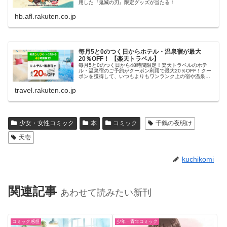
用した『鬼滅の刃』限定グッズが当たる！
hb.afl.rakuten.co.jp
毎月5と0のつく日からホテル・温泉宿が最大
20％OFF！ 【楽天トラベル】
毎月5と0のつく日から48時間限定！楽天トラベルのホテ
ル・温泉宿のご予約がクーポン利用で最大20％OFF！クー
ポンを獲得して、いつもよりもワンランク上の宿や温泉宿
におトクに泊まろう！
travel.rakuten.co.jp
少女・女性コミック
本
コミック
千鶴の夜明け
天壱
kuchikomi
関連記事
あわせて読みたい新刊
コミック感想
少年・青年コミック