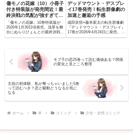
傷モノの花嫁（10）小冊子
デッドマウント・デスプレ
付き特装版が発売間近！最
イ17巻発売！転生群像劇の
終決戦の気配が強すぎて情
加速と邂逅の予感
緒が追いつかない🌸🔥
「傷モノの花嫁」10巻特装版が
成田良悟×藤本新太の転生群像劇
2026年1月30日頃発売。浅草を舞
『デッドマウント・デスプレイ』
台にぬらりひょんとの最終決戦が
17巻が2026年4月24日に発売。塀
開幕。描き下ろし32p小冊子で裏
の中の「雑貨殿」が動き、異世界
話も収録した豪華版。
からの手が差し伸べられる待望の
展開へ！外伝漫画も同時発売され
る最新刊のあらすじや予約情報を
今すぐチェック。
モブ子の恋25巻って読む価値ある？関係
の変化と見どころ整理
主役の初体験、私が奪っちゃいました5巻
って読むべき？恋と騒動どうなるか気に
なる
ホーム
本
コミック
少女・女性コミック