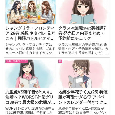
シャングリラ・フロンティ
クラス≪無職≫の英雄譚7
ア 26巻 感想 ネタバレ 見ど
巻 発売日と内容まとめ・
ころ｜極限バトルとオイカ
予約前にチェック
ッツォの熱さが光る最新巻
シャングリラ・フロンティア26
クラス≪無職≫の英雄譚7巻の発
巻のネタバレ感想を掲載。ゴルド
売日・内容・予約情報を解説。カ
ゥニーネ戦の迫力やオイカッツォ
ミラの過去や反逆の流れなど、読
の活躍、クラン代表戦の見どころ
むか迷っている人向けに見どころ
を読後目線の会話形式でまとめま
を整理。
少年・青年コミック
本
した。
九里虎VS獅子音がついに
地縛少年花子くん(25) 特装
決着へ？WORST外伝グリ
版が可愛すぎる♡ アドベ
コ39巻で最大級の危機が迫
ントカレンダー付きでクリ
る
スマスがもっと楽しくな
WORST外伝グリコ39巻の発売日
地縛少年花子くん(25)特装版が
る！
は2026年08月06日。予約前に見
2025年10月27日発売！あいだい