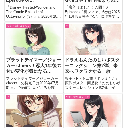
Episode of
発売日や予約情報まとめ！
Octavinelle（3）（完） 発
収穫祭でイルマに新たな試
『Disney Twisted-Wonderland
「魔入りました！入間くん if
売日・予約情報まとめ【G
練が!?
The Comic Episode of
Episode of 魔フィア」6巻は2025
Octavinelle（3）』が2025年10月
年10月8日発売予定。収穫祭でイ
ファンタジーコミックス】
27日発売！枢やな×葉月わかな×
ルマが来客をもてなし、アリス＆
コヲノスミレによる深海の商人編
クララが護衛に。発売日・予約情
少女・女性コミック
本
完結！
報。
ブラットテイマー／ジョー
ドラえもんたのしいポスタ
カー cheers！恋人1年後の
ーコレクション第2弾、未
甘い変化が気になる…
来へワクワクする一枚
ブラットテイマー／ジョーカー
藤子・F・不二雄『ドラえもん』
cheers！の発売日は2026年07月
原作ポスター商品化「たのしいポ
01日。予約前に見どころを確
スターコレクション第2弾」が
認。交際一年後のレオとフロラの
2025年9月3日発売。タイムマシ
関係変化やアフターケアの悩みが
ンデザインのホログラム仕様。
本
少年・青年コミック
描かれる続編として紹介。