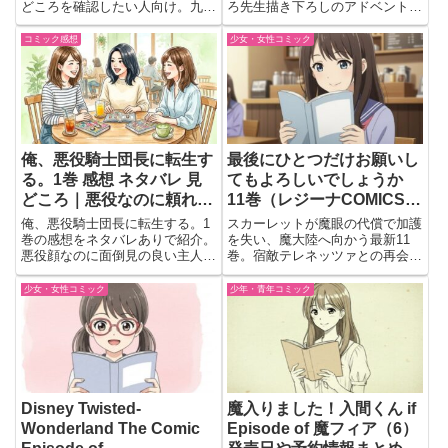
どころを確認したい人向け。九里
ろ先生描き下ろしのアドベントカ
虎VS獅子音の激戦に加え、殺害
レンダー付きで、クリスマスがも
計画が明らかになる重要局面が気
っと楽しくなる限定仕様。
コミック感想
少女・女性コミック
になる巻なのか紹介
俺、悪役騎士団長に転生す
最後にひとつだけお願いし
る。1巻 感想 ネタバレ 見
てもよろしいでしょうか
どころ｜悪役なのに頼れる
11巻（レジーナCOMICS）
団長ぶりがクセになる
発売前レビュー｜スカーレ
俺、悪役騎士団長に転生する。1
スカーレットが魔眼の代償で加護
ットの運命が大きく動きそ
巻の感想をネタバレありで紹介。
を失い、魔大陸へ向かう最新11
悪役顔なのに面倒見の良い主人公
巻。宿敵テレネッツァとの再会や
うな最新巻に期待！
や部下との交流、笑える場面など
巨大魔物との激戦、謎の男の再登
見どころを会話形式でまとめてい
場など見どころ満載の展開を詳し
少女・女性コミック
少年・青年コミック
ます。
く紹介。
Disney Twisted-
魔入りました！入間くん if
Wonderland The Comic
Episode of 魔フィア（6）