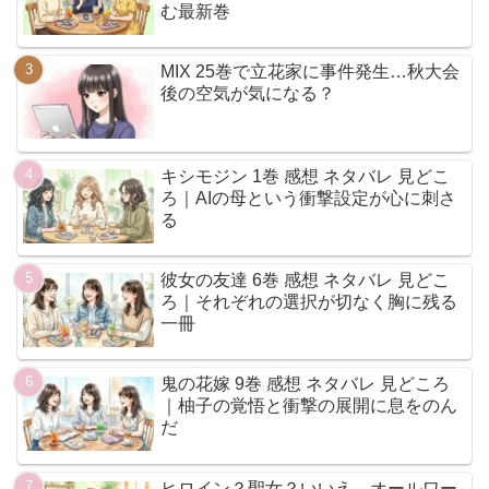
む最新巻
MIX 25巻で立花家に事件発生…秋大会
後の空気が気になる？
キシモジン 1巻 感想 ネタバレ 見どこ
ろ｜AIの母という衝撃設定が心に刺さ
る
彼女の友達 6巻 感想 ネタバレ 見どこ
ろ｜それぞれの選択が切なく胸に残る
一冊
鬼の花嫁 9巻 感想 ネタバレ 見どころ
｜柚子の覚悟と衝撃の展開に息をのん
だ
ヒロイン？聖女？いいえ、オールワー