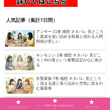
人気記事（集計7日間）
アンサー 11巻 感想 ネタバレ 見どころ
｜真波を追い詰める執着と揺れる人間
関係が苦しい
キシモジン 1巻 感想 ネタバレ 見どこ
ろ｜AIの母という衝撃設定が心に刺さ
る
生贄家族 7巻 感想 ネタバレ 見どころ
｜深まる謎と張り詰めた空気に息をの
む最新巻
結界師の一輪華 8で学祭に異変…華の
コミック感想に登場する3名の自己紹
気持ちも動く今巻は読むべき？
プライバシーポリシー
プロフィール
介