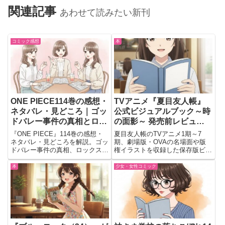
関連記事
あわせて読みたい新刊
コミック感想
本
ONE PIECE114巻の感想・
TVアニメ『夏目友人帳』
ネタバレ・見どころ｜ゴッ
公式ビジュアルブック～時
ドバレー事件の真相とロッ
の面影～ 発売前レビュー
クス海賊団の衝撃展開を徹
｜作品の世界を深く味わえ
『ONE PIECE』114巻の感想・
夏目友人帳のTVアニメ1期～7
底解説
る注目の一冊
ネタバレ・見どころを解説。ゴッ
期、劇場版・OVAの名場面や版
ドバレー事件の真相、ロックス海
権イラストを収録した保存版ビジ
賊団、若き日のロジャーとガープ
ュアルブック。描き下ろしカバー
など世界の歴史が明かされる重要
やファン必見の魅力を120字超で
本
少女・女性コミック
巻を徹底レビュー。
分かりやすく紹介します。