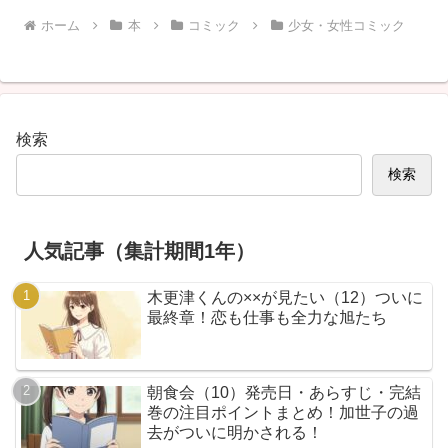
ホーム
本
コミック
少女・女性コミック
検索
検索
人気記事（集計期間1年）
木更津くんの××が見たい（12）ついに
最終章！恋も仕事も全力な旭たち
朝食会（10）発売日・あらすじ・完結
巻の注目ポイントまとめ！加世子の過
去がついに明かされる！