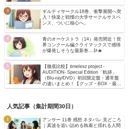
ギルティサークル18巻、衝撃展開へ突
入！快楽と戦慄の大学サークルサスペ
ンス、ついに核心へ。
青のオーケストラ（14）発売間近！世
界コンクール編クライマックスで感情
が爆発しそうな最新巻…🎻🔥
【徹底比較】timelesz project -
AUDITION- Special Edition「軌跡」
（Blu-ray/DVD）初回限定盤・通常盤
の違いまとめ！【グッズ・BOX・最安
値】
人気記事（集計期間30日）
アンサー 11巻 感想 ネタバレ 見どころ
｜真波を追い詰める執着と揺れる人間