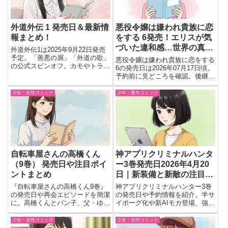
外道外伝 1 発売日＆最新情
悪役令嬢は嫌われ貴族に恋
報まとめ！
をする 6発売！エリスが気
づいた違和感…世界の真実
外道外伝1は2025年9月22日発売
に近づく？
予定。「善悪の屑」「外道の歌」
悪役令嬢は嫌われ貴族に恋をする
の公式スピンオフ。カモやトラに
6の発売日は2026年07月17日頃。
裁かれた“外道”の過去を、監修・
予約前に見どころを確認。後継者
渡邊ダイスケで描く。
争いの行方や正ヒロインの影、エ
リスが気づく違和感が転機となる
少女・女性コミック
少年・青年コミック
のか紹介
自転車屋さんの高橋くん
神アプリクリミナルハンタ
（9巻） 発売日や注目ポイ
ー3巻発売日2026年4月20
ントまとめ
日｜新装備と新敵の注目展
開
『自転車屋さんの高橋くん9巻』
神アプリクリミナルハンター3巻
の発売日や再会エピソードを簡潔
の発売日や予約情報を紹介。半サ
に。高橋くんとパン子、父・ゆい
イボーグ化や新AIモカ登場、強敵
の関係が動く最新巻のポイントと
ハガネ仮面との戦いの見どころを
予約情報を網羅。
解説。
少女・女性コミック
少女・女性コミック