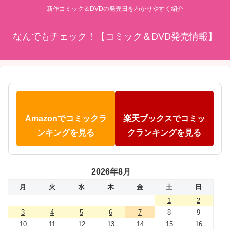
新作コミック＆DVDの発売日をわかりやすく紹介
なんでもチェック！【コミック＆DVD発売情報】
Amazonでコミックラ
楽天ブックスでコミッ
ンキングを見る
クランキングを見る
2026年8月
月
火
水
木
金
土
日
1
2
3
4
5
6
7
8
9
10
11
12
13
14
15
16