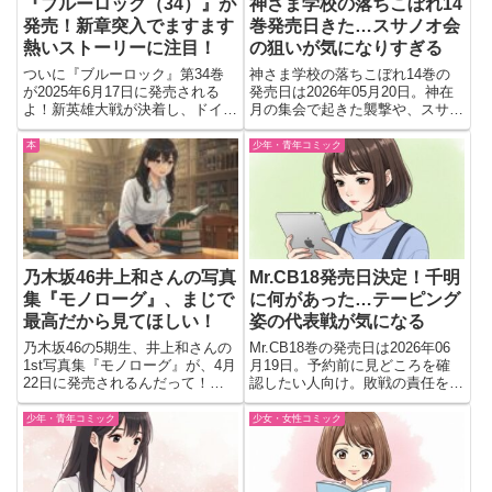
『ブルーロック（34）』が
神さま学校の落ちこぼれ14
発売！新章突入でますます
巻発売日きた…スサノオ会
熱いストーリーに注目！
の狙いが気になりすぎる
ついに『ブルーロック』第34巻
神さま学校の落ちこぼれ14巻の
が2025年6月17日に発売される
発売日は2026年05月20日。神在
よ！新英雄大戦が決着し、ドイツ
月の集会で起きた襲撃や、スサノ
の完全優勝で幕を閉じた激闘。潔
オ会の真の目的が気になる展開に
たちが次に挑むのはU-20W杯とい
注目。予約前に見どころや読む価
本
少年・青年コミック
う新たな舞台なんだって！生き残
値をチェックできる内容を紹介
った23人の運命、そして潔の順
位はどうなるのか…ファ...
乃木坂46井上和さんの写真
Mr.CB18発売日決定！千明
集『モノローグ』、まじで
に何があった…テーピング
最高だから見てほしい！
姿の代表戦が気になる
乃木坂46の5期生、井上和さんの
Mr.CB18巻の発売日は2026年06
1st写真集『モノローグ』が、4月
月19日。予約前に見どころを確
22日に発売されるんだって！し
認したい人向け。敗戦の責任を背
かも20歳の記念ってことで内容
負う千明がチームを支え、U-23
もめっちゃ豪華。テーマは「ミュ
日本代表とアルゼンチン戦へ。テ
少年・青年コミック
少女・女性コミック
ーズ誕生」って聞いただけでちょ
ーピング姿の理由も気になる紹介
っとドキドキするよね。撮影場所
はイタリアで、地中海のサ...