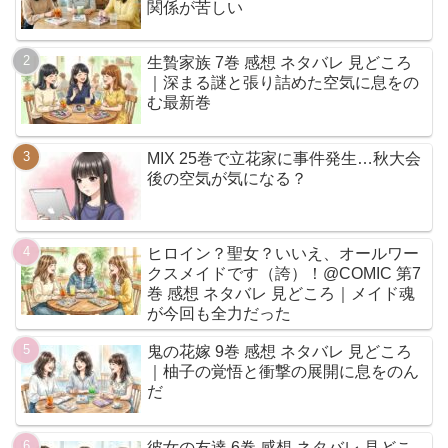
関係が苦しい
生贄家族 7巻 感想 ネタバレ 見どころ
｜深まる謎と張り詰めた空気に息をの
む最新巻
MIX 25巻で立花家に事件発生…秋大会
後の空気が気になる？
ヒロイン？聖女？いいえ、オールワー
クスメイドです（誇）！@COMIC 第7
巻 感想 ネタバレ 見どころ｜メイド魂
が今回も全力だった
鬼の花嫁 9巻 感想 ネタバレ 見どころ
｜柚子の覚悟と衝撃の展開に息をのん
だ
彼女の友達 6巻 感想 ネタバレ 見どこ