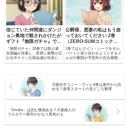
信じていた仲間達にダンジ
公爵様、悪妻の私はもう放
ョン奥地で殺されかけたが
っておいてください 2巻
ギフト『無限ガチャ』でレ
（ZERO-SUMコミック
ベル9999の仲間達を手に
ス）｜発売日・見どころ・
『無限ガチャ』20巻では獣人連
2巻ではヒロイン・シーラをギル
入れて元パーティーメンバ
予約情報まとめ
合国編が決着し、世界に衝撃が広
バートと巡り合わせようとするイ
がる中ナイン公国会議が目前に。
ルゼの奮闘が予想外の百合展開
ーと世界に復讐＆『ざま
リリスの女王就任を目指すレベル
に。ドS公爵と悪妻イルゼの関係
ぁ！』します！（20）最新
上げと、巨塔での新たな少女の登
が加速する波乱のラブコメをまと
情報まとめ｜発売日・予
場で物語が加速。
めて紹介します。
約・見どころが激アツすぎ
る！
万能女中コニー・ヴィレ4巻は途中から読
める？新章スタートの見どころ整理
「Smoke」は読む価値ある？大暮維人の
フルカラー新作がかなり異色かも