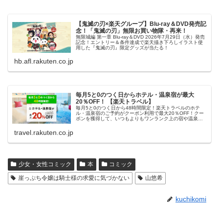
【鬼滅の刃×楽天グループ】Blu-ray＆DVD発売記
念！「鬼滅の刃」無限お買い物隊・再来！
無限城編 第一章 Blu-ray＆DVD 2026年7月29日（水）発売
記念！エントリー＆条件達成で楽天描き下ろしイラスト使
用した『鬼滅の刃』限定グッズが当たる！
hb.afl.rakuten.co.jp
毎月5と0のつく日からホテル・温泉宿が最大
20％OFF！ 【楽天トラベル】
毎月5と0のつく日から48時間限定！楽天トラベルのホテ
ル・温泉宿のご予約がクーポン利用で最大20％OFF！クー
ポンを獲得して、いつもよりもワンランク上の宿や温泉宿
におトクに泊まろう！
travel.rakuten.co.jp
少女・女性コミック
本
コミック
崖っぷち令嬢は騎士様の求愛に気づかない
山悠希
kuchikomi