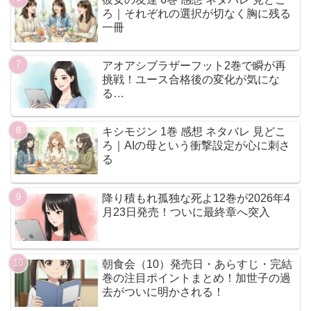
ろ｜それぞれの選択が切なく胸に残る
一冊
アオアシブラザーフット2巻で瞬が再
挑戦！ユース合格後の変化が気にな
る…
キシモジン 1巻 感想 ネタバレ 見どこ
ろ｜AIの母という衝撃設定が心に刺さ
る
降り積もれ孤独な死よ12巻が2026年4
月23日発売！ついに最終章へ突入
朝食会（10）発売日・あらすじ・完結
巻の注目ポイントまとめ！加世子の過
去がついに明かされる！