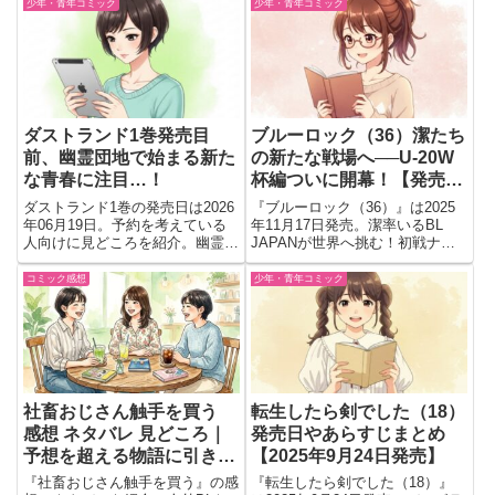
と次巻への期待をまとめていま
少年・青年コミック
少年・青年コミック
す。
ダストランド1巻発売目
ブルーロック（36）潔たち
前、幽霊団地で始まる新た
の新たな戦場へ──U-20W
な青春に注目…！
杯編ついに開幕！【発売
日：2025年11月17日】
ダストランド1巻の発売日は2026
『ブルーロック（36）』は2025
年06月19日。予約を考えている
年11月17日発売。潔率いるBL
人向けに見どころを紹介。幽霊団
JAPANが世界へ挑む！初戦ナイ
地で始まるヒバリの青春と、クロ
ジェリア戦で炸裂するエゴと本
ーズ・WORSTにつながる新シリ
能。U-20W杯編、ついに開幕！
コミック感想
少年・青年コミック
ーズの魅力をチェック
社畜おじさん触手を買う
転生したら剣でした（18）
感想 ネタバレ 見どころ｜
発売日やあらすじまとめ
予想を超える物語に引き込
【2025年9月24日発売】
まれる人外BL
『社畜おじさん触手を買う』の感
『転生したら剣でした（18）』