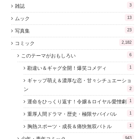
3
雑誌
13
ムック
23
写真集
2,182
コミック
6
このテーマがおもしろい
1
勘違い＆ギャグ全開！爆笑コメディ
ギャップ萌え＆濃厚な恋・甘々シチュエーショ
2
ン
1
運命をひっくり返す！令嬢＆ロイヤル愛憎劇
1
重厚人間ドラマ・歴史・極限サバイバル
1
胸熱スポーツ・成長＆痛快無双バトル
943
少年・青年コミック