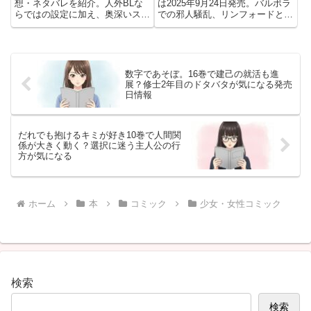
想・ネタバレを紹介。人外BLな
は2025年9月24日発売。バルボラ
らではの設定に加え、奥深いスト
での邪人騒乱、リンフォードと狂
ーリーや魅力的なキャラクターた
戦士ゼロスリードに挑むフランと
ちを読後の自然な会話で語りま
師匠の激戦を短く整理。
す。
数字であそぼ。16巻で建己の就活も進
展？修士2年目のドタバタが気になる発売
日情報
だれでも抱けるキミが好き10巻で人間関
係が大きく動く？選択に迷う主人公の行
方が気になる
ホーム
本
コミック
少女・女性コミック
検索
検索