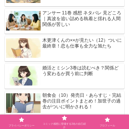
アンサー 11巻 感想 ネタバレ 見どころ
｜真波を追い詰める執着と揺れる人間
関係が苦しい
木更津くんの××が見たい（12）ついに
最終章！恋も仕事も全力な旭たち
婚活とミシン3巻は読むべき？関係ど
う変わるか買う前に判断
朝食会（10）発売日・あらすじ・完結
巻の注目ポイントまとめ！加世子の過
去がついに明かされる！
木更津くんの××が見たい 13巻 感想・
コミック感想に登場する3名の自己紹
プライバシーポリシー
プロフィール
介
ネタバレ｜遠回りした二人の「その