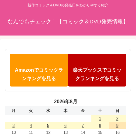
新作コミック＆DVDの発売日をわかりやすく紹介
なんでもチェック！【コミック＆DVD発売情報】
Amazonでコミックラ
楽天ブックスでコミッ
ンキングを見る
クランキングを見る
2026年8月
月
火
水
木
金
土
日
1
2
3
4
5
6
7
8
9
10
11
12
13
14
15
16