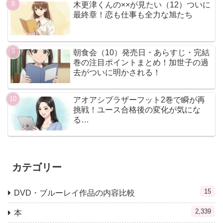
木更津くんの××が見たい（12）ついに
最終章！恋も仕事も全力な旭たち
朝食会（10）発売日・あらすじ・完結
巻の注目ポイントまとめ！加世子の過
去がついに明かされる！
アオアシブラザーフット2巻で瞬が再
挑戦！ユース合格後の変化が気にな
る…
カテゴリー
15
DVD・ブルーレイ作品の内容比較
2,339
本