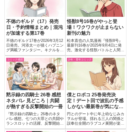
不徳のギルド（17）発売
怪獣8号16巻がやっと登
日・予約情報まとめ｜混沌
場！ワクワクが止まらない
が加速する第17巻
新刊の魅力
不徳のギルド17巻が2026年3月12
松本直也の人気漫画『怪獣8号』
日発売。河添太一が描くハプニン
最新刊16巻が2025年9月4日に発
グ満載ファンタジー。キクルを巡
売。激化する怪獣バトルと人間ド
る思惑が交錯し、裏切者をあぶり
ラマが描かれる注目の内容を要チ
出す波乱の最新刊。
ェック。
コミック感想
少年・青年コミック
黙示録の四騎士 26巻 感想
僕とロボコ 25巻発売決
ネタバレ 見どころ｜共闘
定！デート回で波乱の予感
が熱すぎる反撃開始の一冊
しかない最新巻が気になり
すぎる件
『黙示録の四騎士』26巻のネタ
円とのデート中に年上幼なじみカ
バレ感想。七つの大罪との共闘や
ヲルが登場。揺れる三人の関係と
ランスロットの活躍、反撃開始の
誤奉仕全開のラブコメ展開が楽し
高揚感など、印象に残ったシーン
める『僕とロボコ』25巻。