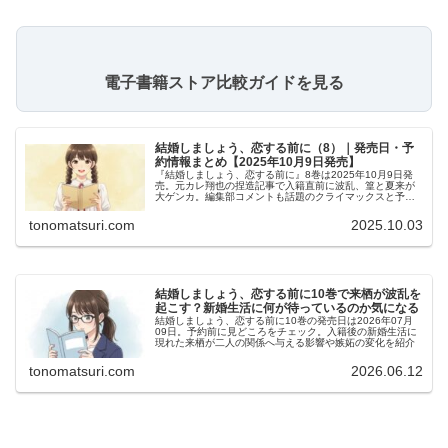
電子書籍ストア比較ガイドを見る
結婚しましょう、恋する前に（8）｜発売日・予
約情報まとめ【2025年10月9日発売】
『結婚しましょう、恋する前に』8巻は2025年10月9日発
売。元カレ翔也の捏造記事で入籍直前に波乱、篁と夏来が
大ゲンカ。編集部コメントも話題のクライマックスと予約
先をわかりやすく解説。
tonomatsuri.com
2025.10.03
結婚しましょう、恋する前に10巻で来栖が波乱を
起こす？新婚生活に何が待っているのか気になる
結婚しましょう、恋する前に10巻の発売日は2026年07月
09日。予約前に見どころをチェック。入籍後の新婚生活に
現れた来栖が二人の関係へ与える影響や嫉妬の変化を紹介
tonomatsuri.com
2026.06.12