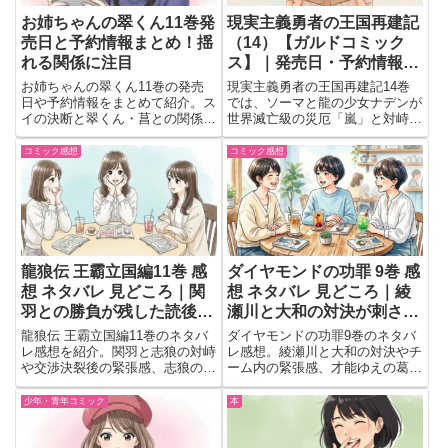
お姉ちゃんの翠くん11巻発
現実主義勇者の王国再建記
売日と予約情報まとめ！揺
（14）【ガルドコミック
れる関係に注目
ス】｜発売日・予約情報ま
とめ
お姉ちゃんの翠くん11巻の発売
現実主義勇者の王国再建記14巻
日や予約情報をまとめて紹介。ス
では、ソーマと龍の少女ナデンが
イの決断と翠くん・菖との関係の
世界滅亡級の災厄「嵐」と対峙。
変化など、気になるポイントもわ
立方体の脅威が迫る中、家族と国
かりやすくチェックできる内容。
を守るための決死の戦いが始ま
コミック感想
コミック感想
る。
龍狼伝 王霸立国編11巻 感
ダイヤモンドの功罪 9巻 感
想 ネタバレ 見どころ｜関
想 ネタバレ 見どころ｜綾
羽との勝負が残した読後の
瀬川と大和の対決が刺さる
余韻
最新巻
龍狼伝 王霸立国編11巻のネタバ
ダイヤモンドの功罪9巻のネタバ
レ感想を紹介。関羽と志狼の対峙
レ感想。綾瀬川と大和の対決やチ
や交渉決裂後の緊張感、志狼の成
ーム内の緊張感、才能ゆえの葛藤
長など読後に印象へ残った見どこ
など、読後に強く印象へ残った見
ろを会話形式で語ります。
どころと次巻への期待をまとめて
少年・青年コミック
本
います。