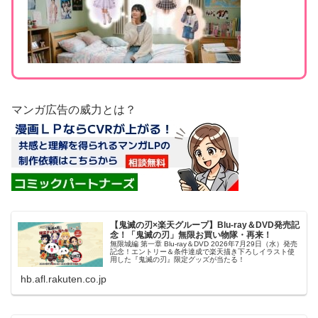
マンガ広告の威力とは？
【鬼滅の刃×楽天グループ】Blu-ray＆DVD発売記
念！「鬼滅の刃」無限お買い物隊・再来！
無限城編 第一章 Blu-ray＆DVD 2026年7月29日（水）発売
記念！エントリー＆条件達成で楽天描き下ろしイラスト使
用した『鬼滅の刃』限定グッズが当たる！
hb.afl.rakuten.co.jp