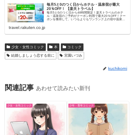
毎月5と0のつく日からホテル・温泉宿が最大
20％OFF！ 【楽天トラベル】
毎月5と0のつく日から48時間限定！楽天トラベルのホテ
ル・温泉宿のご予約がクーポン利用で最大20％OFF！クー
ポンを獲得して、いつもよりもワンランク上の宿や温泉宿
におトクに泊まろう！
travel.rakuten.co.jp
少女・女性コミック
本
コミック
結婚しましょう恋する前に
宮園いづみ
kuchikomi
関連記事
あわせて読みたい新刊
少女・女性コミック
少年・青年コミック