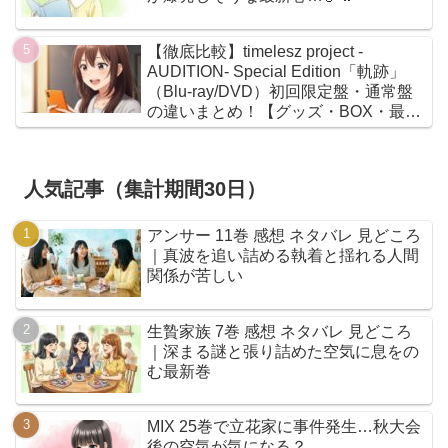
【徹底比較】timelesz project -
AUDITION- Special Edition「軌跡」
（Blu-ray/DVD）初回限定盤・通常盤
の違いまとめ！【グッズ・BOX・最安
値】
人気記事（集計期間30日）
アンサー 11巻 感想 ネタバレ 見どころ
｜真波を追い詰める執着と揺れる人間
関係が苦しい
生贄家族 7巻 感想 ネタバレ 見どころ
｜深まる謎と張り詰めた空気に息をの
む最新巻
MIX 25巻で立花家に事件発生…秋大会
後の空気が気になる？