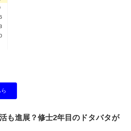
9
6
3
0
ちら
就活も進展？修士2年目のドタバタが