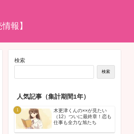
売情報】
検索
検索
人気記事（集計期間1年）
木更津くんの××が見たい
（12）ついに最終章！恋も
仕事も全力な旭たち