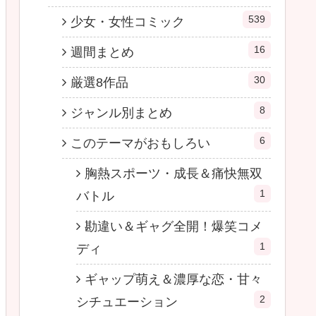
539
少女・女性コミック
16
週間まとめ
30
厳選8作品
8
ジャンル別まとめ
6
このテーマがおもしろい
胸熱スポーツ・成長＆痛快無双
1
バトル
勘違い＆ギャグ全開！爆笑コメ
1
ディ
ギャップ萌え＆濃厚な恋・甘々
2
シチュエーション