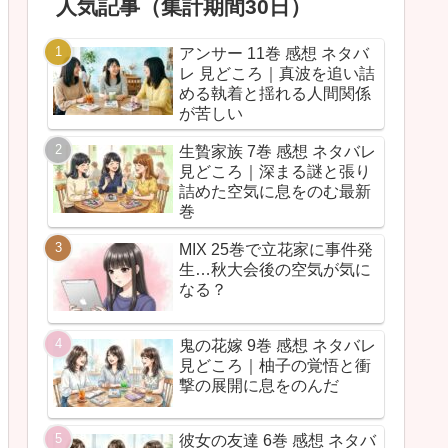
人気記事（集計期間30日）
アンサー 11巻 感想 ネタバ
レ 見どころ｜真波を追い詰
める執着と揺れる人間関係
が苦しい
生贄家族 7巻 感想 ネタバレ
見どころ｜深まる謎と張り
詰めた空気に息をのむ最新
巻
MIX 25巻で立花家に事件発
生…秋大会後の空気が気に
なる？
鬼の花嫁 9巻 感想 ネタバレ
見どころ｜柚子の覚悟と衝
撃の展開に息をのんだ
彼女の友達 6巻 感想 ネタバ