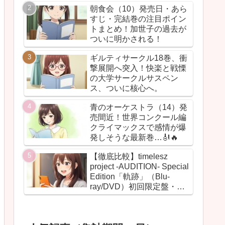
朝食会（10）発売日・あら
すじ・完結巻の注目ポイン
トまとめ！加世子の過去が
ついに明かされる！
ギルティサークル18巻、衝
撃展開へ突入！快楽と戦慄
の大学サークルサスペン
ス、ついに核心へ。
青のオーケストラ（14）発
売間近！世界コンクール編
クライマックスで感情が爆
発しそうな最新巻…🎻🔥
【徹底比較】timelesz
project -AUDITION- Special
Edition「軌跡」（Blu-
ray/DVD）初回限定盤・通
常盤の違いまとめ！【グッ
ズ・BOX・最安値】