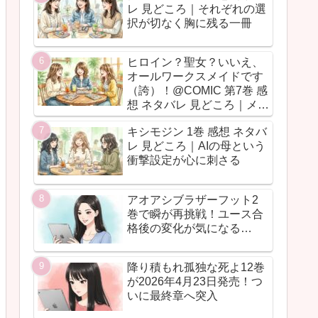
レ 見どころ｜それぞれの選
択が切なく胸に残る一冊
ヒロイン？聖女？いいえ、
オールワークスメイドです
（誇）！@COMIC 第7巻 感
想 ネタバレ 見どころ｜メイ
ド魂が今回も全力だった
キシモジン 1巻 感想 ネタバ
レ 見どころ｜AIの母という
衝撃設定が心に刺さる
アオアシブラザーフット2
巻で瞬が再挑戦！ユース合
格後の変化が気になる…
降り積もれ孤独な死よ12巻
が2026年4月23日発売！つ
いに最終章へ突入