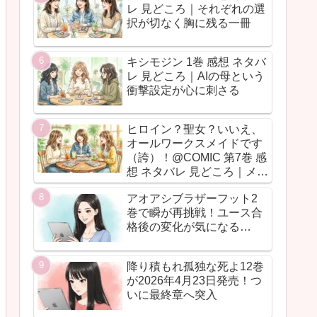
レ 見どころ｜それぞれの選
択が切なく胸に残る一冊
キシモジン 1巻 感想 ネタバ
レ 見どころ｜AIの母という
衝撃設定が心に刺さる
ヒロイン？聖女？いいえ、
オールワークスメイドです
（誇）！@COMIC 第7巻 感
想 ネタバレ 見どころ｜メイ
ド魂が今回も全力だった
アオアシブラザーフット2
巻で瞬が再挑戦！ユース合
格後の変化が気になる…
降り積もれ孤独な死よ12巻
が2026年4月23日発売！つ
いに最終章へ突入