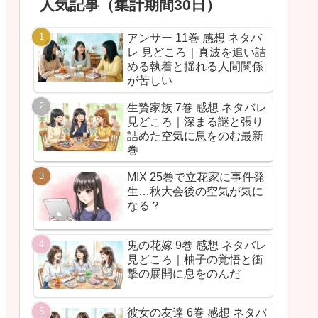
人気記事（集計期間30日）
アンサー 11巻 感想 ネタバ
レ 見どころ｜真波を追い詰
める執着と揺れる人間関係
が苦しい
生贄家族 7巻 感想 ネタバレ
見どころ｜深まる謎と張り
詰めた空気に息をのむ最新
巻
MIX 25巻で立花家に事件発
生…秋大会後の空気が気に
なる？
鬼の花嫁 9巻 感想 ネタバレ
見どころ｜柚子の覚悟と衝
撃の展開に息をのんだ
彼女の友達 6巻 感想 ネタバ