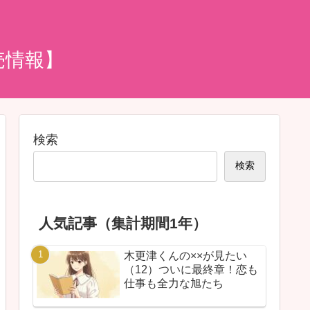
売情報】
検索
検索
人気記事（集計期間1年）
木更津くんの××が見たい
（12）ついに最終章！恋も
仕事も全力な旭たち