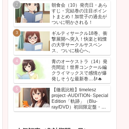
朝食会（10）発売日・あら
すじ・完結巻の注目ポイン
トまとめ！加世子の過去が
ついに明かされる！
ギルティサークル18巻、衝
撃展開へ突入！快楽と戦慄
の大学サークルサスペン
ス、ついに核心へ。
青のオーケストラ（14）発
売間近！世界コンクール編
クライマックスで感情が爆
発しそうな最新巻…🎻🔥
【徹底比較】timelesz
project -AUDITION- Special
Edition「軌跡」（Blu-
ray/DVD）初回限定盤・通
常盤の違いまとめ！【グッ
ズ・BOX・最安値】