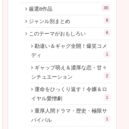
30
厳選8作品
8
ジャンル別まとめ
6
このテーマがおもしろい
勘違い＆ギャグ全開！爆笑コメ
1
ディ
ギャップ萌え＆濃厚な恋・甘々
2
シチュエーション
運命をひっくり返す！令嬢＆ロ
1
イヤル愛憎劇
重厚人間ドラマ・歴史・極限サ
1
バイバル