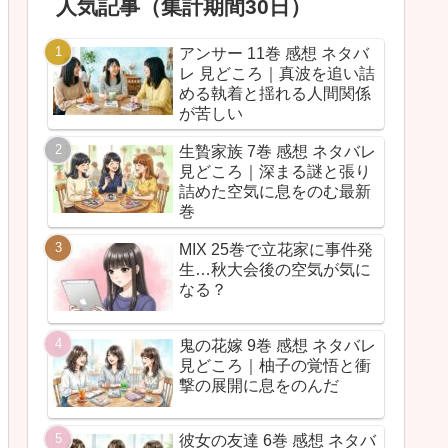
人気記事（集計期間30日）
アンサー 11巻 感想 ネタバ
レ 見どころ｜真波を追い詰
める執着と揺れる人間関係
が苦しい
生贄家族 7巻 感想 ネタバレ
見どころ｜深まる謎と張り
詰めた空気に息をのむ最新
巻
MIX 25巻で立花家に事件発
生…秋大会後の空気が気に
なる？
鬼の花嫁 9巻 感想 ネタバレ
見どころ｜柚子の覚悟と衝
撃の展開に息をのんだ
彼女の友達 6巻 感想 ネタバ