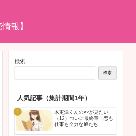
売情報】
検索
検索
人気記事（集計期間1年）
木更津くんの××が見たい
（12）ついに最終章！恋も
仕事も全力な旭たち