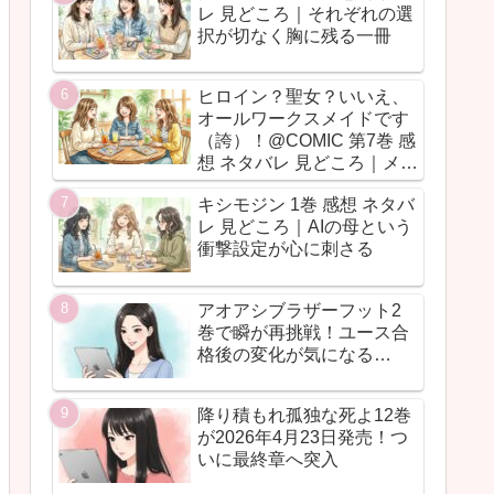
レ 見どころ｜それぞれの選
択が切なく胸に残る一冊
ヒロイン？聖女？いいえ、
オールワークスメイドです
（誇）！@COMIC 第7巻 感
想 ネタバレ 見どころ｜メイ
ド魂が今回も全力だった
キシモジン 1巻 感想 ネタバ
レ 見どころ｜AIの母という
衝撃設定が心に刺さる
アオアシブラザーフット2
巻で瞬が再挑戦！ユース合
格後の変化が気になる…
降り積もれ孤独な死よ12巻
が2026年4月23日発売！つ
いに最終章へ突入