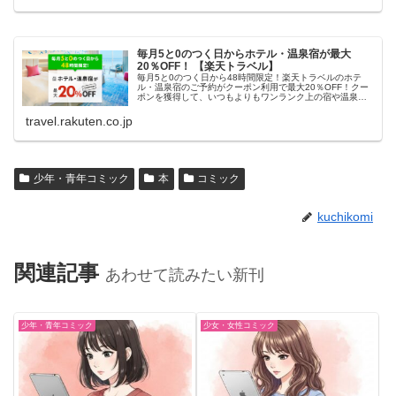
毎月5と0のつく日からホテル・温泉宿が最大
20％OFF！ 【楽天トラベル】
毎月5と0のつく日から48時間限定！楽天トラベルのホテ
ル・温泉宿のご予約がクーポン利用で最大20％OFF！クー
ポンを獲得して、いつもよりもワンランク上の宿や温泉宿
におトクに泊まろう！
travel.rakuten.co.jp
少年・青年コミック
本
コミック
kuchikomi
関連記事
あわせて読みたい新刊
少年・青年コミック
少女・女性コミック