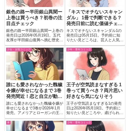
銀色の路ー半田銀山異聞ー
「キスでオチないスキャン
上巻は買うべき？初巻の注
ダル」 1冊で判断できる？
目点チェック
発売日前に読む価値チェッ
ク
銀色の路ー半田銀山異聞ー上巻の
キスでオチないスキャンダル1の
発売日は2026年05月19日。五代
発売日は05月15日。予約前に知
友厚が半田銀山復興へ挑む歴史ド
りたい見どころは、芸人と人気ア
ラマが開幕。初見でも入りやすい
イドルの再会から始まる関係変
内容か、予約前に見どころや作品
化。海斗の強火ファン設定も気に
少女・女性コミック
少年・青年コミック
の空気感をチェックできる内容を
なる一冊か判断しやすく解説
解説
誰にも愛されなかった醜穢
王子が空気読まなすぎる 1
令嬢が幸せになるまで 3巻
巻って買うべき？両片思い
発売間近！恋と自立が動き
好きなら気になりそう
出す転機になりそうで胸が
誰にも愛されなかった醜穢令嬢が
王子が空気読まなすぎる1の発売
ぎゅってなる🌸
幸せになるまで3巻が2026年1月
日は2026年05月19日。予約前に
発売。アメリアとローガンの王都
知りたい見どころや、虐げられ令
訪問と新たな試練が描かれる感動
嬢ナタリーと空気を読まない王子
のシンデレラストーリー。
の関係変化をわかりやすく紹介。
本
少年・青年コミック