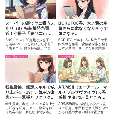
スーパーの裏でヤニ吸うふ
BORUTO8巻、木ノ葉の空
たり（8）特装版発売間
気さらに危なくなりそうで
近！小冊子「裏ヤニ3」付
気になる…
きで尊さと供給が同時に来
SNSイラスト60点超と描き下ろ
BORUTO-ボルト- 8の発売日や予
る件🚬📘
し漫画8ページを収録した小冊子
約情報を整理。背信者探索が強ま
「裏ヤニ3」付き特装版。ファン
る木ノ葉や、サラダたちの関係変
必携の豪華内容を詳しく紹介。
化が気になる展開に。読む価値を
迷う人向けに見どころを紹介
少年・青年コミック
コミック感想
転生貴族、鑑定スキルで成
AR/MS!!（エーアール・マ
り上がる（19）、逸材か刺
ルチプルサヴァイヴ）6巻
客か――緊張とワクワクが
感想 ネタバレ 見どころ｜
詰まった最新巻。
対照的な戦い方が熱すぎた
転生貴族、鑑定スキルで成り上が
AR/MS!!6巻の感想をネタバレあ
名勝負
る19巻を紹介。アルス暗殺を狙
りで紹介。集団戦と個人戦がぶつ
う刺客の影、新たな仲間候補との
かる白熱の大会2回戦や駆け引