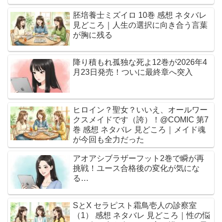
胚培養士ミズイロ 10巻 感想 ネタバレ
見どころ｜人生の選択に向き合う言葉
が胸に残る
降り積もれ孤独な死よ12巻が2026年4
月23日発売！ついに最終章へ突入
ヒロイン？聖女？いいえ、オールワー
クスメイドです（誇）！@COMIC 第7
巻 感想 ネタバレ 見どころ｜メイド魂
が今回も全力だった
アオアシブラザーフット2巻で瞬が再
挑戦！ユース合格後の変化が気にな
る…
SとX セラピスト霜鳥壱人の診察室
（1） 感想 ネタバレ 見どころ｜性の悩