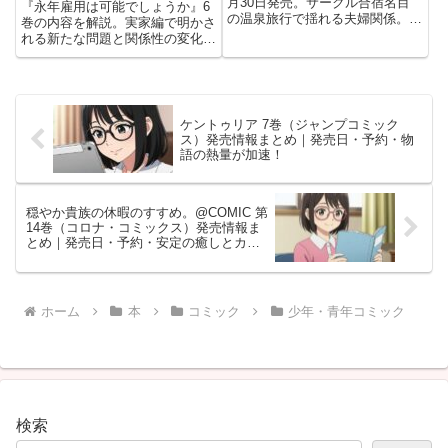
理
月30日発売。サークル合宿名目
『永年雇用は可能でしょうか』6
の温泉旅行で揺れる夫婦関係。木
巻の内容を解説。実家編で明かさ
尾士目作、旦那様と奥さんの大人
れる新たな問題と関係性の変化に
コメディの注目点と予約情報を紹
注目。
介。
ケントゥリア 7巻（ジャンプコミック
ス）発売情報まとめ｜発売日・予約・物
語の熱量が加速！
穏やか貴族の休暇のすすめ。@COMIC 第
14巻（コロナ・コミックス）発売情報ま
とめ｜発売日・予約・安定の癒しとカオ
ス
ホーム
本
コミック
少年・青年コミック
検索