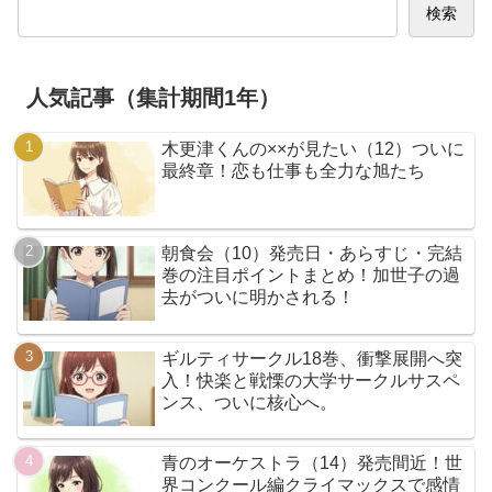
検索
人気記事（集計期間1年）
木更津くんの××が見たい（12）ついに
最終章！恋も仕事も全力な旭たち
朝食会（10）発売日・あらすじ・完結
巻の注目ポイントまとめ！加世子の過
去がついに明かされる！
ギルティサークル18巻、衝撃展開へ突
入！快楽と戦慄の大学サークルサスペ
ンス、ついに核心へ。
青のオーケストラ（14）発売間近！世
界コンクール編クライマックスで感情