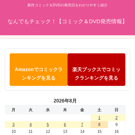
新作コミック＆DVDの発売日をわかりやすく紹介
なんでもチェック！【コミック＆DVD発売情報】
Amazonでコミックラ
楽天ブックスでコミッ
ンキングを見る
クランキングを見る
2026年8月
月
火
水
木
金
土
日
1
2
3
4
5
6
7
8
9
10
11
12
13
14
15
16