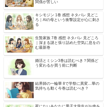
関係が苦しい
キシモジン 1巻 感想 ネタバレ 見どこ
ろ｜AIの母という衝撃設定が心に刺さ
る
生贄家族 7巻 感想 ネタバレ 見どころ
｜深まる謎と張り詰めた空気に息をの
む最新巻
婚活とミシン3巻は読むべき？関係ど
う変わるか買う前に判断
結界師の一輪華 8で学祭に異変…華の
気持ちも動く今巻は読むべき？
死にたいあなたに男子大学生がお肉を