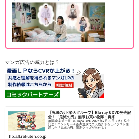
マンガ広告の威力とは？
【鬼滅の刃×楽天グループ】Blu-ray＆DVD発売記
念！「鬼滅の刃」無限お買い物隊・再来！
無限城編 第一章 Blu-ray＆DVD 2026年7月29日（水）発売
記念！エントリー＆条件達成で楽天描き下ろしイラスト使
用した『鬼滅の刃』限定グッズが当たる！
hb.afl.rakuten.co.jp