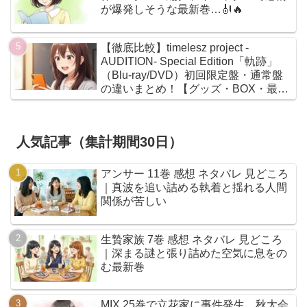
が爆発しそうな最新巻…🎻🔥
【徹底比較】timelesz project -
AUDITION- Special Edition「軌跡」
（Blu-ray/DVD）初回限定盤・通常盤
の違いまとめ！【グッズ・BOX・最安
値】
人気記事（集計期間30日）
アンサー 11巻 感想 ネタバレ 見どころ
｜真波を追い詰める執着と揺れる人間
関係が苦しい
生贄家族 7巻 感想 ネタバレ 見どころ
｜深まる謎と張り詰めた空気に息をの
む最新巻
MIX 25巻で立花家に事件発生…秋大会