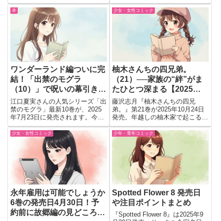
出会い、鑑定スキルの真価が試さ
き、登場人物の魅力など、読後の
れる緊張と成長の物語。
興奮を会話形式でまとめていま
本
少女・女性コミック
す。
ワンダーランド編ついに完
柚木さんちの四兄弟。
結！「出禁のモグラ
（21）──家族の“絆”がま
（10）」で呪いの幕引きを
たひとつ深まる【2025年
目撃しよう
10月24日発売】
江口夏実さんの人気シリーズ「出
藤沢志月『柚木さんちの四兄
禁のモグラ」最新10巻が、2025
弟。』第21巻が2025年10月24日
年7月23日に発売されます。今回
発売。年越しの柚木家で起こる不
は、ワンダーランド化した犬飼家
思議な出来事と家族の絆を描く、
を舞台に、依存しあうフユミ家族
癒やしの冬物語。
少女・女性コミック
少年・青年コミック
とモグラたちの対決がついにクラ
イマックスを迎える模様。少女霊
が創り上げた呪いの行方が...
永年雇用は可能でしょうか
Spotted Flower 8 発売日
6巻の発売日4月30日！予
や注目ポイントまとめ
約前に故郷編の見どころ整
『Spotted Flower 8』は2025年9