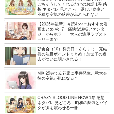
ごちそうしてくれるだけのお話 1巻 感
想 ネタバレ 見どころ｜優しい食事と
不穏な空気の落差が忘れられない
【2026年最新】今読むべきおすすめ漫
画まとめ Vol.7｜痛快な逆転ファンタ
ジーからホラー・大人の濃厚ラブスト
ーリーまで
朝食会（10）発売日・あらすじ・完結
巻の注目ポイントまとめ！加世子の過
去がついに明かされる！
MIX 25巻で立花家に事件発生…秋大会
後の空気が気になる？
CRAZY BLOOD LINE NOW 1巻 感想
ネタバレ 見どころ｜昭和の熱気とバイ
クが胸を震わせる一冊