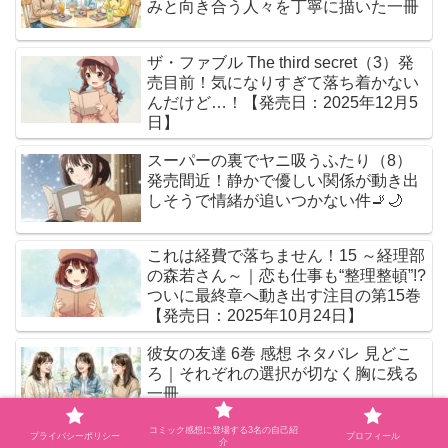
みと向き合う人々を丁寧に描いた一冊
ザ・ファブル The third secret（3）発
売目前！気になりすぎて落ち着かない
んだけど…！【発売日：2025年12月5
日】
スーパーの裏でヤニ吸うふたり（8）
発売間近！静かで優しい関係が動き出
しそうで情緒が追いつかない件🚬🌙
これは経費で落ちません！15 ～経理部
の森若さん～｜恋も仕事も“整理整頓”!?
ついに最終章へ動き出す注目の第15巻
【発売日：2025年10月24日】
彼女の友達 6巻 感想 ネタバレ 見どこ
ろ｜それぞれの選択が切なく胸に残る
一冊
コミック感想に登場する3名の自己紹
プライバシーポリシー
プロフィール
介