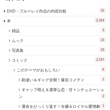
15
DVD・ブルーレイ作品の内容比較
2,314
本
3
雑誌
13
ムック
23
写真集
2,157
コミック
6
このテーマがおもしろい
1
勘違い＆ギャグ全開！爆笑コメディ
ギャップ萌え＆濃厚な恋・甘々シチュエーショ
2
ン
1
運命をひっくり返す！令嬢＆ロイヤル愛憎劇