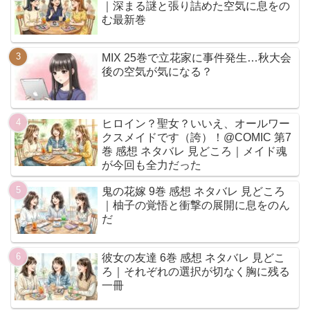
｜深まる謎と張り詰めた空気に息をの
む最新巻
MIX 25巻で立花家に事件発生…秋大会
後の空気が気になる？
ヒロイン？聖女？いいえ、オールワー
クスメイドです（誇）！@COMIC 第7
巻 感想 ネタバレ 見どころ｜メイド魂
が今回も全力だった
鬼の花嫁 9巻 感想 ネタバレ 見どころ
｜柚子の覚悟と衝撃の展開に息をのん
だ
彼女の友達 6巻 感想 ネタバレ 見どこ
ろ｜それぞれの選択が切なく胸に残る
一冊