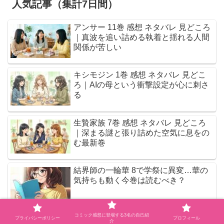
人気記事（集計7日間）
アンサー 11巻 感想 ネタバレ 見どころ
｜真波を追い詰める執着と揺れる人間
関係が苦しい
キシモジン 1巻 感想 ネタバレ 見どこ
ろ｜AIの母という衝撃設定が心に刺さ
る
生贄家族 7巻 感想 ネタバレ 見どころ
｜深まる謎と張り詰めた空気に息をの
む最新巻
結界師の一輪華 8で学祭に異変…華の
気持ちも動く今巻は読むべき？
コミック感想に登場する3名の自己紹
婚活とミシン3巻は読むべき？関係ど
プライバシーポリシー
プロフィール
介