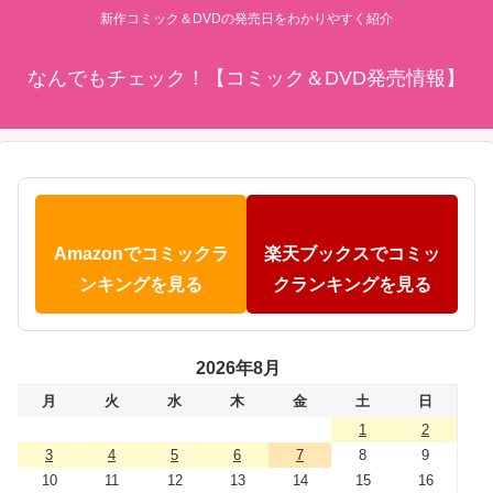
新作コミック＆DVDの発売日をわかりやすく紹介
なんでもチェック！【コミック＆DVD発売情報】
Amazonでコミックラ
楽天ブックスでコミッ
ンキングを見る
クランキングを見る
2026年8月
月
火
水
木
金
土
日
1
2
3
4
5
6
7
8
9
10
11
12
13
14
15
16