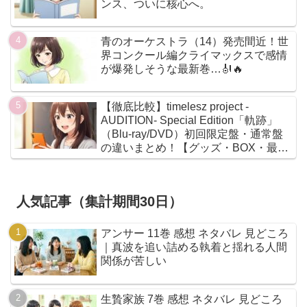
ンス、ついに核心へ。
青のオーケストラ（14）発売間近！世
界コンクール編クライマックスで感情
が爆発しそうな最新巻…🎻🔥
【徹底比較】timelesz project -
AUDITION- Special Edition「軌跡」
（Blu-ray/DVD）初回限定盤・通常盤
の違いまとめ！【グッズ・BOX・最安
値】
人気記事（集計期間30日）
アンサー 11巻 感想 ネタバレ 見どころ
｜真波を追い詰める執着と揺れる人間
関係が苦しい
生贄家族 7巻 感想 ネタバレ 見どころ