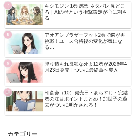
キシモジン 1巻 感想 ネタバレ 見どこ
ろ｜AIの母という衝撃設定が心に刺さ
る
アオアシブラザーフット2巻で瞬が再
挑戦！ユース合格後の変化が気にな
る…
降り積もれ孤独な死よ12巻が2026年4
月23日発売！ついに最終章へ突入
朝食会（10）発売日・あらすじ・完結
巻の注目ポイントまとめ！加世子の過
去がついに明かされる！
カテゴリー