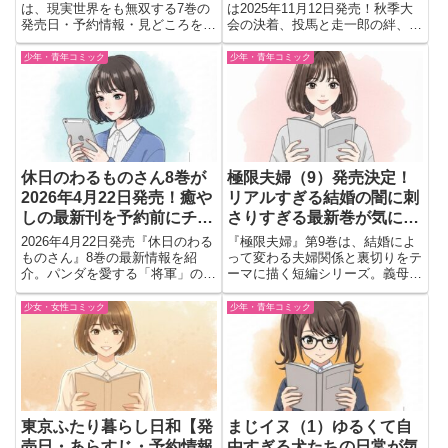
は、現実世界をも無双する7巻の
は2025年11月12日発売！秋季大
発売日・予約情報・見どころをま
会の決着、投馬と走一郎の絆、明
とめて紹介。優夜と王子レイガー
青学園の青春が熱く描かれる注目
が交差する重要巻の注目ポイント
巻。試合の行方と恋の行方を見逃
少年・青年コミック
少年・青年コミック
をチェック。
すな！
休日のわるものさん8巻が
極限夫婦（9）発売決定！
2026年4月22日発売！癒や
リアルすぎる結婚の闇に刺
しの最新刊を予約前にチェ
さりすぎる最新巻が気にな
ック
る
2026年4月22日発売『休日のわる
『極限夫婦』第9巻は、結婚によ
ものさん』8巻の最新情報を紹
って変わる夫婦関係と裏切りをテ
介。パンダを愛する「将軍」の癒
ーマに描く短編シリーズ。義母問
やしの休日を描く人気コメディの
題や浮気、復讐劇を描いた注目の
予約情報や見どころ、おすすめ度
最新刊です。
少女・女性コミック
少年・青年コミック
をまとめました。日々の疲れをリ
セットしたい読者必見の内容で
す。
東京ふたり暮らし日和【発
まじイヌ（1）ゆるくて自
売日・あらすじ・予約情報
由すぎる犬たちの日常が気