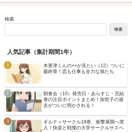
検索
検索
人気記事（集計期間1年）
木更津くんの××が見たい（12）ついに
最終章！恋も仕事も全力な旭たち
朝食会（10）発売日・あらすじ・完結
巻の注目ポイントまとめ！加世子の過
去がついに明かされる！
ギルティサークル18巻、衝撃展開へ突
入！快楽と戦慄の大学サークルサスペ