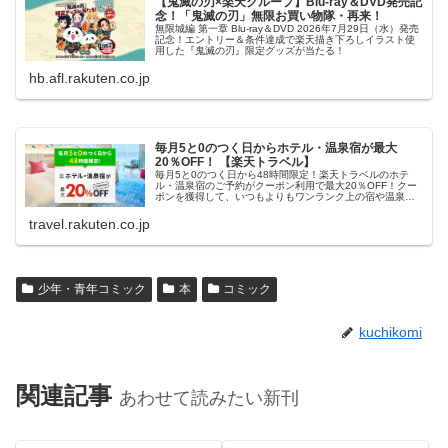
【鬼滅の刃×楽天グループ】Blu-ray＆DVD発売記
念！「鬼滅の刃」無限お買い物隊・再来！
無限城編 第一章 Blu-ray＆DVD 2026年7月29日（水）発売
記念！エントリー＆条件達成で楽天描き下ろしイラスト使
用した『鬼滅の刃』限定グッズが当たる！
hb.afl.rakuten.co.jp
毎月5と0のつく日からホテル・温泉宿が最大
20％OFF！ 【楽天トラベル】
毎月5と0のつく日から48時間限定！楽天トラベルのホテ
ル・温泉宿のご予約がクーポン利用で最大20％OFF！クー
ポンを獲得して、いつもよりもワンランク上の宿や温泉宿
におトクに泊まろう！
travel.rakuten.co.jp
少年・青年コミック
本
コミック
kuchikomi
関連記事
あわせて読みたい新刊