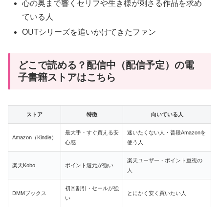
心の奥まで響くセリフや生き様が刺さる作品を求め
ている人
OUTシリーズを追いかけてきたファン
どこで読める？配信中（配信予定）の電
子書籍ストアはこちら
ストア
特徴
向いている人
最大手・すぐ買える安
迷いたくない人・普段Amazonを
Amazon（Kindle）
心感
使う人
楽天ユーザー・ポイント重視の
楽天Kobo
ポイント還元が強い
人
初回割引・セールが強
DMMブックス
とにかく安く買いたい人
い