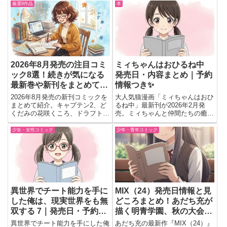
厳選8作品
本
2026年8月発売の注目コミ
ミィちゃんはおひるね中
ック8選！続きが気になる
発売日・内容まとめ｜予約
最新巻や新刊をまとめて紹
情報つき✨
介
2026年8月発売の新刊コミックを
大人気猫漫画「ミィちゃんはおひ
まとめて紹介。キャプテン2、ど
るね中」最新刊が2026年2月発
くだみの花咲くころ、ドラフトキ
売。ミィちゃんと仲間たちの癒し
ング、OMORI、信長を殺した
の日常を描く、心がほぐれる一冊
男、八男って、それはないでしょ
を紹介します。
少女・女性コミック
少年・青年コミック
う！、政略結婚したはずの元恋人
（現上司）に復縁を迫られていま
す、リコリス・リコイルの最新巻
情報を掲載。予約前のチェックに
もおすすめです。
異世界でチート能力を手に
MIX（24）発売日情報と見
した俺は、現実世界をも無
どころまとめ！あだち充が
双する 7｜発売日・予約・
描く明青学園、秋の大会に
注目ポイントまとめ！
決着！
異世界でチート能力を手にした俺
あだち充の最新作『MIX（24）』