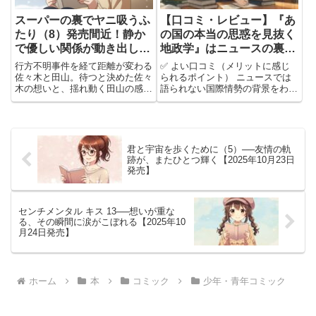
スーパーの裏でヤニ吸うふ
【口コミ・レビュー】『あ
たり（8）発売間近！静か
の国の本当の思惑を見抜く
で優しい関係が動き出しそ
地政学』はニュースの裏を
うで情緒が追いつかない件
読み解く力を養える一冊！
行方不明事件を経て距離が変わる
✅ よい口コミ（メリットに感じ
🚬🌙
佐々木と田山。待つと決めた佐々
られるポイント） ニュースでは
木の想いと、揺れ動く田山の感情
語られない国際情勢の背景をわか
を描く最新8巻のあらすじと見ど
りやすく解説している。 初心者
ころを紹介。
でも理解しやすい言葉と構成で地
政学に入門できる。 現実の国際
問題と照らし合わせて読めるので
実用的。 各国の利害や思惑が
君と宇宙を歩くために（5）──友情の軌
具...
跡が、またひとつ輝く【2025年10月23日
発売】
センチメンタル キス 13──想いが重な
る、その瞬間に涙がこぼれる【2025年10
月24日発売】
ホーム
本
コミック
少年・青年コミック