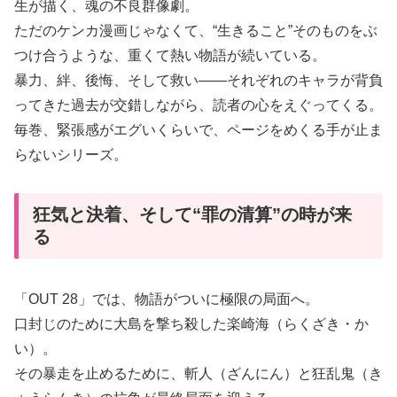
生が描く、魂の不良群像劇。
ただのケンカ漫画じゃなくて、“生きること”そのものをぶ
つけ合うような、重くて熱い物語が続いている。
暴力、絆、後悔、そして救い——それぞれのキャラが背負
ってきた過去が交錯しながら、読者の心をえぐってくる。
毎巻、緊張感がエグいくらいで、ページをめくる手が止ま
らないシリーズ。
狂気と決着、そして“罪の清算”の時が来
る
「OUT 28」では、物語がついに極限の局面へ。
口封じのために大島を撃ち殺した楽崎海（らくざき・か
い）。
その暴走を止めるために、斬人（ざんにん）と狂乱鬼（き