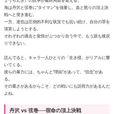
ょうらんき）の抗争が最終局面を迎える。
海は丹沢と弦巻に“タイマン”を強要し、血と怒りの頂上決
戦へと突き進む。
一方、達也は圧倒的不利な状況でも抗い続け、自分の罪を
清算しようとする。
それぞれの過去と覚悟がぶつかり合う中で、もう誰も後戻
りできない。
読んでると、キャラ一人ひとりの「生き様」がリアルに響
いてくる。
彼らの暴力には、ちゃんと“理由”があって、“信念”があ
る。
その重さがあるからこそ、どの戦いにも説得力があるんだ
よね。
丹沢 vs 弦巻──宿命の頂上決戦