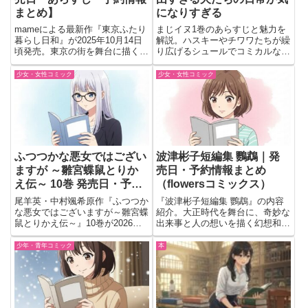
まとめ】
になりすぎる
mameによる最新作『東京ふたり
まじイヌ1巻のあらすじと魅力を
暮らし日和』が2025年10月14日
解説。ハスキーやチワワたちが繰
頃発売。東京の街を舞台に描く、
り広げるシュールでコミカルな日
恋人・姉妹・親子など“ふたり”の
常と大冒険、クセになる笑い満載
日常を綴るオムニバス短編集。
の犬漫画の見どころを紹介。
少女・女性コミック
少女・女性コミック
ふつつかな悪女ではござい
波津彬子短編集 鸚鵡｜発
ますが ～雛宮蝶鼠とりか
売日・予約情報まとめ
え伝～ 10巻 発売日・予約
（flowersコミックス）
情報まとめ｜後宮の陰謀と
尾羊英・中村颯希原作『ふつつか
『波津彬子短編集 鸚鵡』の内容
友情が動く注目の最新刊
な悪女ではございますが～雛宮蝶
紹介。大正時代を舞台に、奇妙な
鼠とりかえ伝～』10巻が2026年3
出来事と人の想いを描く幻想和風
月31日発売。玲琳と慧月の関係
ミステリー短編集。「鸚鵡」
や後宮の陰謀が動き出す人気後宮
「兎」など全8編を収録した注目
少年・青年コミック
本
ファンタジー漫画の最新刊情報。
作。