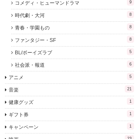
9
コメディ・ヒューマンドラマ
8
時代劇・大河
8
青春・学園もの
8
ファンタジー・SF
5
BL/ボーイズラブ
6
社会派・報道
5
アニメ
21
音楽
1
健康グッズ
1
ギフト券
1
キャンペーン
23