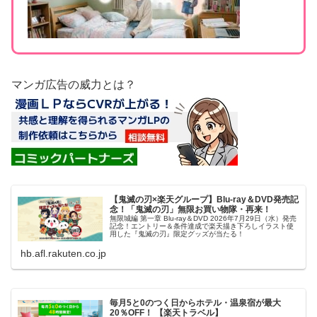
マンガ広告の威力とは？
【鬼滅の刃×楽天グループ】Blu-ray＆DVD発売記
念！「鬼滅の刃」無限お買い物隊・再来！
無限城編 第一章 Blu-ray＆DVD 2026年7月29日（水）発売
記念！エントリー＆条件達成で楽天描き下ろしイラスト使
用した『鬼滅の刃』限定グッズが当たる！
hb.afl.rakuten.co.jp
毎月5と0のつく日からホテル・温泉宿が最大
20％OFF！ 【楽天トラベル】