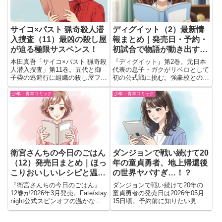
サイコ×パスト 猟奇殺人潜
ディグイット（2）最新情
入捜査（11）最凶の殺し屋
報まとめ｜発売日・予約・
が迫る極限サスペンス！
初試合で物語が動き出す予
感！
本田真吾「サイコ×パスト 猟奇殺
『ディグイット』第2巻。元日本
人潜入捜査」第11巻。五代と御
代表の息子・ガクがリベロとして
子柴の逃避行に組織の殺し屋ファ
初の公式戦に挑む。強豪校との練
ントムが迫る。裏切りと極限状況
習試合を通して描かれる青春バレ
の中、五代は無事に生還できるの
ーボールストーリー。
少年・青年コミック
少年・青年コミック
か。息をのむ最新巻！
衛宮さんちの今日のごはん
ダンジョンで戦い続けて20
（12）発売日まとめ｜ほっ
年の童貞勇者、地上帰還後
こりおいしいレシピと温か
の世界ヤバすぎ…！？
な日常
『衛宮さんちの今日のごはん』
ダンジョンで戦い続けて20年の
12巻が2026年3月発売。Fate/stay
童貞勇者の発売日は2026年05月
night公式スピンオフの温かな物
15日頃。予約前に知りたい見ど
語とレシピの魅力を紹介します。
ころや、男女比1:1000世界で始ま
る無双展開の魅力をまとめてチェ