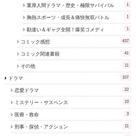
1
重厚人間ドラマ・歴史・極限サバイバル
1
胸熱スポーツ・成長＆痛快無双バトル
1
勘違い＆ギャグ全開！爆笑コメディ
437
コミック感想
41
コミック関連書籍
11
その他
107
ドラマ
22
恋愛ドラマ
10
ミステリー・サスペンス
3
医療・救命
11
刑事・探偵・アクション