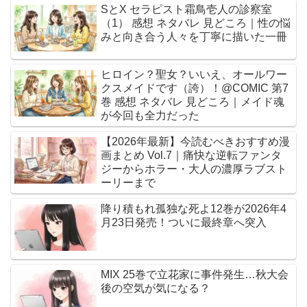
SとX セラピスト霜鳥壱人の診察室
（1） 感想 ネタバレ 見どころ｜性の悩
みと向き合う人々を丁寧に描いた一冊
ヒロイン？聖女？いいえ、オールワー
クスメイドです（誇）！@COMIC 第7
巻 感想 ネタバレ 見どころ｜メイド魂
が今回も全力だった
【2026年最新】今読むべきおすすめ漫
画まとめ Vol.7｜痛快な逆転ファンタ
ジーからホラー・大人の濃厚ラブスト
ーリーまで
降り積もれ孤独な死よ12巻が2026年4
月23日発売！ついに最終章へ突入
MIX 25巻で立花家に事件発生…秋大会
後の空気が気になる？