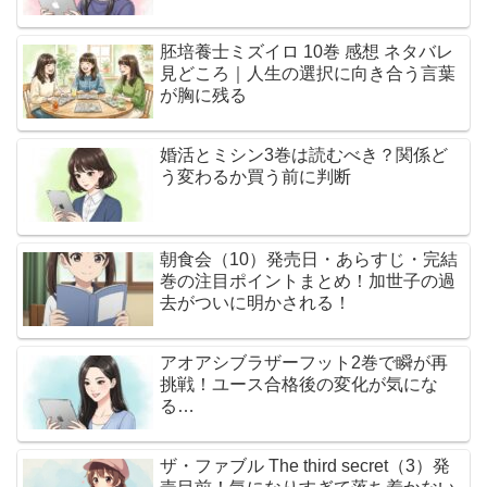
胚培養士ミズイロ 10巻 感想 ネタバレ
見どころ｜人生の選択に向き合う言葉
が胸に残る
婚活とミシン3巻は読むべき？関係ど
う変わるか買う前に判断
朝食会（10）発売日・あらすじ・完結
巻の注目ポイントまとめ！加世子の過
去がついに明かされる！
アオアシブラザーフット2巻で瞬が再
挑戦！ユース合格後の変化が気にな
る…
ザ・ファブル The third secret（3）発