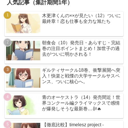
人気記事（集計期間1年）
木更津くんの××が見たい（12）ついに
最終章！恋も仕事も全力な旭たち
朝食会（10）発売日・あらすじ・完結
巻の注目ポイントまとめ！加世子の過
去がついに明かされる！
ギルティサークル18巻、衝撃展開へ突
入！快楽と戦慄の大学サークルサスペ
ンス、ついに核心へ。
青のオーケストラ（14）発売間近！世
界コンクール編クライマックスで感情
が爆発しそうな最新巻…🎻🔥
【徹底比較】timelesz project -