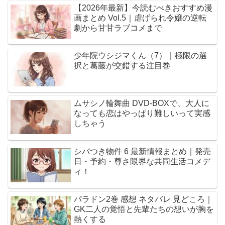
【2026年最新】今読むべきおすすめ漫
画まとめ Vol.5｜虐げられ令嬢の逆転
劇から甘甘ラブコメまで
少年院ウシジマくん（7）｜極限の選
択と葛藤が交錯する注目巻
ムサシノ輪舞曲 DVD-BOXで、大人に
なっても恋はやっぱり難しいって実感
しちゃう
シバつき物件 6 最新情報まとめ｜発売
日・予約・尊さ限界な共同生活コメデ
ィ！
パラドン2巻 感想 ネタバレ 見どころ｜
GK二人の覚悟と先輩たちの想いが胸を
熱くする