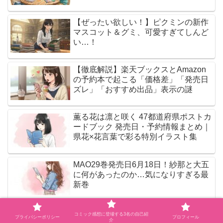
【ぜったい欲しい！】ピクミンの新作
マスコット＆グミ、可愛すぎてしんど
い…！
【徹底解説】楽天ブックスとAmazon
の予約本で起こる「価格差」「発売日
ズレ」「おすすめ出品」表示の謎
薫る花は凛と咲く 47都道府県ポストカ
ードブック 発売日・予約情報まとめ｜
県花×花言葉で彩る特別イラスト集
MAO29巻発売日6月18日！紗那と大五
に何があったのか…気になりすぎる最
新巻
ブルーロック（37）最新情報まとめ｜
コミック感想に登場する3名の自己紹
プライバシーポリシー
プロフィール
介
発売日・予約・U-20W杯の激アツ展開