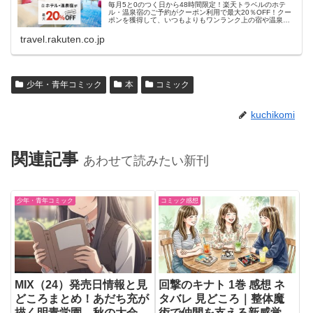
毎月5と0のつく日から48時間限定！楽天トラベルのホテ
ル・温泉宿のご予約がクーポン利用で最大20％OFF！クー
ポンを獲得して、いつもよりもワンランク上の宿や温泉宿
におトクに泊まろう！
travel.rakuten.co.jp
少年・青年コミック
本
コミック
kuchikomi
関連記事
あわせて読みたい新刊
少年・青年コミック
コミック感想
MIX（24）発売日情報と見
回撃のキナト 1巻 感想 ネ
どころまとめ！あだち充が
タバレ 見どころ｜整体魔
描く明青学園、秋の大会に
術で仲間を支える新感覚フ