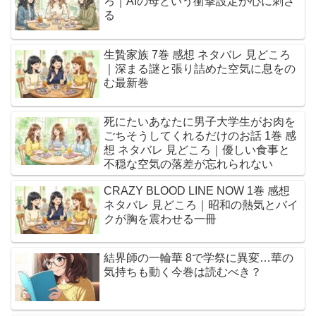
ろ｜AIの母という衝撃設定が心に刺さ
る
生贄家族 7巻 感想 ネタバレ 見どころ
｜深まる謎と張り詰めた空気に息をの
む最新巻
死にたいあなたに男子大学生がお肉を
ごちそうしてくれるだけのお話 1巻 感
想 ネタバレ 見どころ｜優しい食事と
不穏な空気の落差が忘れられない
CRAZY BLOOD LINE NOW 1巻 感想
ネタバレ 見どころ｜昭和の熱気とバイ
クが胸を震わせる一冊
結界師の一輪華 8で学祭に異変…華の
気持ちも動く今巻は読むべき？