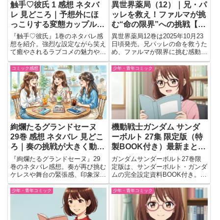
触手♡彼氏 1 感想 ネタバ
異世界薬局（12）｜兄・パ
レ 見どころ｜予想外にほ
ッレを救え！ファルマが挑
っこりする変態カップルコ
む“命の限界”への挑戦【発
メディ
売日：2025年10月23日
『触手♡彼氏』1巻のネタバレ感
異世界薬局12巻は2025年10月23
頃】
想を紹介。強烈な設定ながら笑え
日頃発売。兄パッレの命を救うた
て癒やされるラブコメの魅力や、
め、ファルマが限界に挑む感動の
伸多と胡桃の関係、印象に残った
展開。医療と家族愛が交錯するシ
シーンを読後目線で語ります。
リーズ屈指の名章。
コミック感想
少年・青年コミック
絢爛たるグランドセーヌ
機動戦士ガンダム サンダ
29巻 感想 ネタバレ 見どこ
ーボルト 27集 限定版（特
ろ｜奏の挑戦が大きく動き
製BOOK付き）最新まとめ
出した一冊
｜発売日・予約・特典の魅
『絢爛たるグランドセーヌ』29
ガンダムサンダーボルト27巻限
力をしっかりチェック！
巻のネタバレ感想。奏が再び挑む
定版は、サンダーボルト・ガンダ
ケレスや舞台の緊張感、印象深い
ムの完全設定資料BOOK付き。
演技シーン、周囲との関係性など
96Pの特別付録で機体を徹底解
読後に語りたくなる見どころをま
剖。特製ケースも付いた豪華版。
少年・青年コミック
少年・青年コミック
とめました。