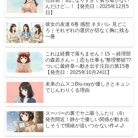
売目前！気になりすぎて落ち着かない
んだけど…！【発売日：2025年12月5
日】
彼女の友達 6巻 感想 ネタバレ 見どこ
ろ｜それぞれの選択が切なく胸に残る
一冊
これは経費で落ちません！15 ～経理部
の森若さん～｜恋も仕事も“整理整頓”!?
ついに最終章へ動き出す注目の第15巻
【発売日：2025年10月24日】
未来のムスコBlu-rayが優しさとキュン
でじんわりくる理由
スーパーの裏でヤニ吸うふたり（8）
発売間近！静かで優しい関係が動き出
しそうで情緒が追いつかない件🚬🌙