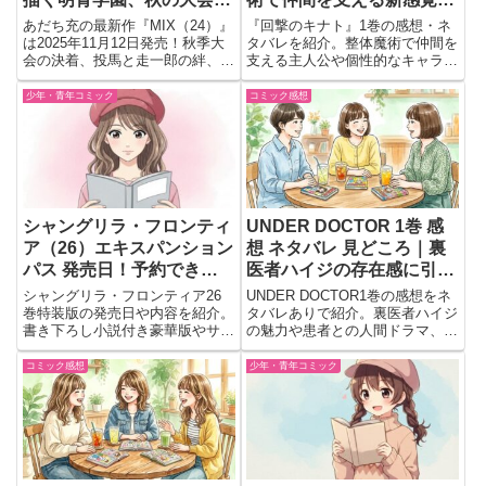
決着！
ァンタジー
あだち充の最新作『MIX（24）』
『回撃のキナト』1巻の感想・ネ
は2025年11月12日発売！秋季大
タバレを紹介。整体魔術で仲間を
会の決着、投馬と走一郎の絆、明
支える主人公や個性的なキャラク
青学園の青春が熱く描かれる注目
ター、王道ファンタジーならでは
巻。試合の行方と恋の行方を見逃
の見どころをまとめています。
少年・青年コミック
コミック感想
すな！
シャングリラ・フロンティ
UNDER DOCTOR 1巻 感
ア（26）エキスパンション
想 ネタバレ 見どころ｜裏
パス 発売日！予約できる
医者ハイジの存在感に引き
特装版の内容まとめ
込まれる開幕
シャングリラ・フロンティア26
UNDER DOCTOR1巻の感想をネ
巻特装版の発売日や内容を紹介。
タバレありで紹介。裏医者ハイジ
書き下ろし小説付き豪華版やサン
の魅力や患者との人間ドラマ、医
ラクの新たな冒険の見どころを詳
療とバトルが融合した見どころを
しく解説します。
読後の会話形式でまとめました。
コミック感想
少年・青年コミック