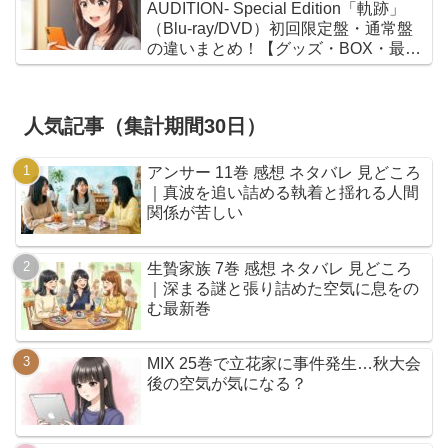
AUDITION- Special Edition「軌跡」
（Blu-ray/DVD）初回限定盤・通常盤
の違いまとめ！【グッズ・BOX・最安
値】
人気記事（集計期間30日）
アンサー 11巻 感想 ネタバレ 見どころ
｜真波を追い詰める執着と揺れる人間
関係が苦しい
生贄家族 7巻 感想 ネタバレ 見どころ
｜深まる謎と張り詰めた空気に息をの
む最新巻
MIX 25巻で立花家に事件発生…秋大会
後の空気が気になる？